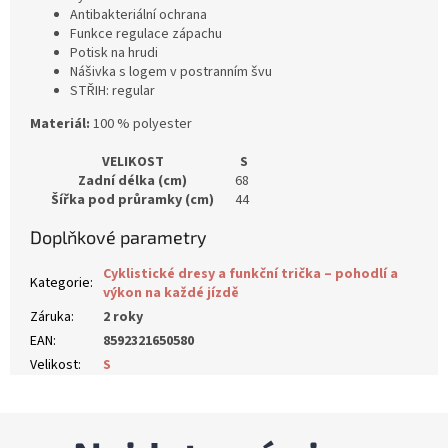
Antibakteriální ochrana
Funkce regulace zápachu
Potisk na hrudi
Nášivka s logem v postranním švu
STŘIH: regular
Materiál:
100 % polyester
VELIKOST
S
Zadní délka (cm)
68
Šířka pod průramky (cm)
44
Doplňkové parametry
Cyklistické dresy a funkční trička – pohodlí a
Kategorie
:
výkon na každé jízdě
Záruka
:
2 roky
EAN
:
8592321650580
Velikost
:
S