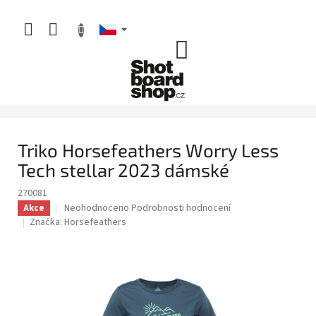
Přejít
na
obsah
NÁKUPNÍ
KOŠÍK
Triko Horsefeathers Worry Less
Tech stellar 2023 dámské
270081
Průměrné
Neohodnoceno
Podrobnosti hodnocení
Akce
hodnocení
Značka:
Horsefeathers
produktu
je
0,0
z
5
hvězdiček.