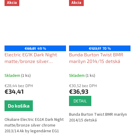
Akcia
Akcia
€68,81
49 %
€123,17
70 %
Electric EG1K Dark Night
Bunda Burton Twist BMR
matte/bronze silver
marilyn 2014/15 detská
chrome 2013/14 Detské
Skladem
(1 ks)
Skladem
(1 ks)
€28,44 bez DPH
€30,52 bez DPH
€34,41
€36,93
DETAIL
Do košíka
Bunda Burton Twist BMR marilyn
Okuliare Electric EG1K Dark Night
2014/15 detská
matte/bronze silver chrome
2013/14 Ak by legendárne EG1