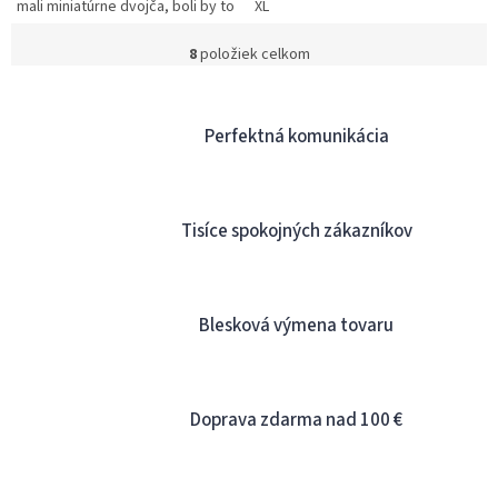
mali miniatúrne dvojča, boli by to
XL
EG1K. V tomto prípade na veľkosti
naozaj nezáleží....
8
položiek celkom
O
v
l
á
Perfektná komunikácia
d
a
c
i
Tisíce spokojných zákazníkov
e
p
r
v
k
Blesková výmena tovaru
y
v
ý
p
Doprava zdarma nad 100 €
i
s
u