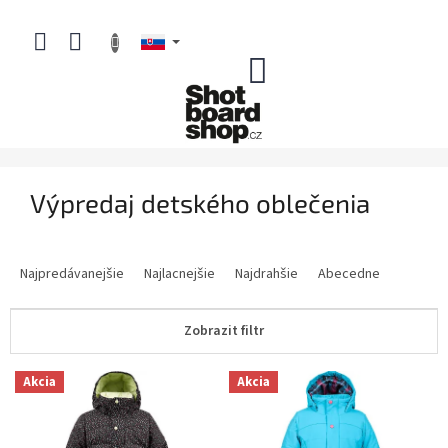
Prejsť
na
obsah
NÁKUPNÝ
KOŠÍK
Výpredaj detského oblečenia
R
a
Najpredávanejšie
Najlacnejšie
Najdrahšie
Abecedne
d
e
Zobrazit filtr
n
i
V
e
Akcia
Akcia
ý
p
p
r
i
o