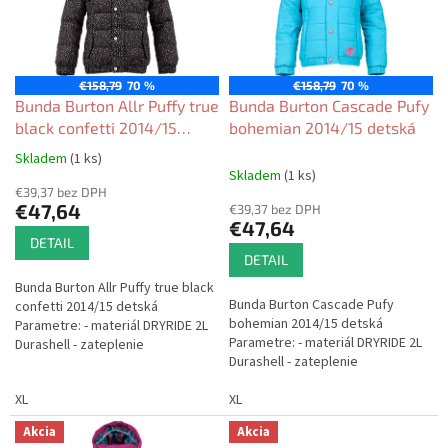
s
d
p
u
r
k
o
t
€158,79
70 %
€158,79
70 %
d
Bunda Burton Allr Puffy true
Bunda Burton Cascade Pufy
o
u
black confetti 2014/15
bohemian 2014/15 detská
v
k
detská
Skladem
(1 ks)
Priemerné
t
Skladem
(1 ks)
hodnotenie
o
€39,37 bez DPH
produktu
€47,64
€39,37 bez DPH
v
je
€47,64
5,0
DETAIL
z
DETAIL
5
Bunda Burton Allr Puffy true black
hviezdičiek.
Bunda Burton Cascade Pufy
confetti 2014/15 detská
bohemian 2014/15 detská
Parametre: - materiál DRYRIDE 2L
Parametre: - materiál DRYRIDE 2L
Durashell - zateplenie
Durashell - zateplenie
Thermacore Insulation (100 g telo
Thermacore Insulation (200g telo
/ 80 g rukávy, kapucňa a...
XL
/ 140g rukávy, kapucňa a golier)
XL
-...
Akcia
Akcia