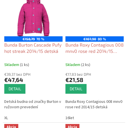
€158,79
70 %
€107,90
80 %
Bunda Burton Cascade Pufy
Bunda Roxy Contagious 008
hot streak 2014/15 detská
mnv0 rose red 2014/15
detská
Skladem
(1 ks)
Skladem
(2 ks)
€39,37 bez DPH
€17,83 bez DPH
€47,64
€21,58
DETAIL
DETAIL
Detská budna od značky Burton v
Bunda Roxy Contagious 008 mnv0
ružovom prevedení
rose red 2014/15 detská
XL
16let
Akcia
Akcia