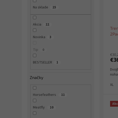
p
l
o
r
Na sklade
25
d
o
u
d
k
u
Akcia
22
t
Tren
k
o
2Pa
t
Novinka
3
v
o
v
Tip
0
€30,
€3
BESTSELLER
1
Dvoj
noha
Značky
XL
Horsefeathers
11
Akc
Meatfly
10