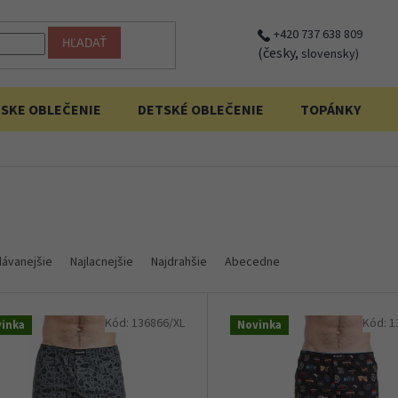
+420 737 638 809
HĽADAŤ
(česky,
slovensky)
SKE OBLEČENIE
DETSKÉ OBLEČENIE
TOPÁNKY
dávanejšie
Najlacnejšie
Najdrahšie
Abecedne
Kód:
136866/XL
Kód:
1
inka
Novinka