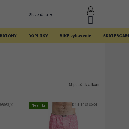
Slovenčina
NÁKUPNÝ
KOŠÍK
BATOHY
DOPLNKY
BIKE vybavenie
SKATEBOAR
25
položiek celkom
36863/XL
Kód:
136860/XL
Novinka