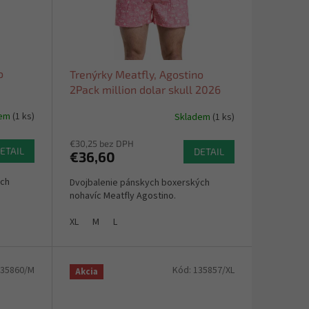
o
Trenýrky Meatfly, Agostino
2Pack million dolar skull 2026
dem
(1 ks)
Skladem
(1 ks)
€30,25 bez DPH
ETAIL
DETAIL
€36,60
ých
Dvojbalenie pánskych boxerských
nohavíc Meatfly Agostino.
XL
M
L
35860/M
Kód:
135857/XL
Akcia