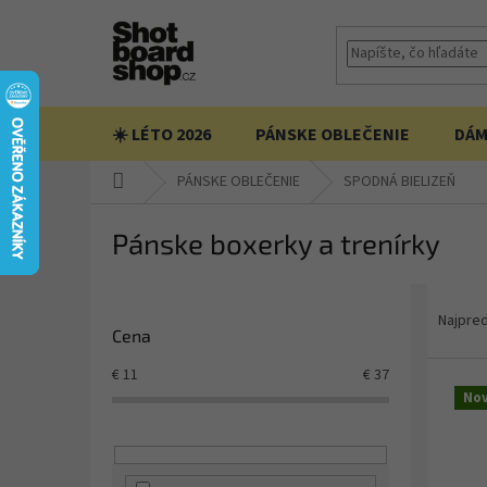
Prejsť
na
obsah
☀️ LÉTO 2026
PÁNSKE OBLEČENIE
DÁM
Domov
PÁNSKE OBLEČENIE
SPODNÁ BIELIZEŇ
Pánske boxerky a trenírky
B
R
o
a
Najpre
Cena
č
d
n
e
V
€
11
€
37
ý
n
ý
Nov
p
i
p
a
e
i
n
p
s
e
r