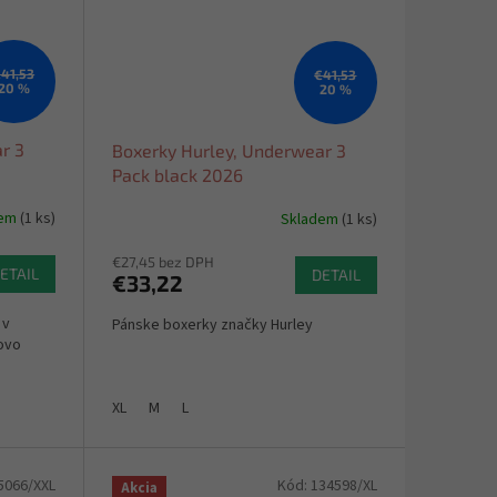
41,53
€41,53
20 %
20 %
r 3
Boxerky Hurley, Underwear 3
Pack black 2026
dem
(1 ks)
Skladem
(1 ks)
€27,45 bez DPH
ETAIL
DETAIL
€33,22
 v
Pánske boxerky značky Hurley
vovo
XL
M
L
5066/XXL
Kód:
134598/XL
Akcia