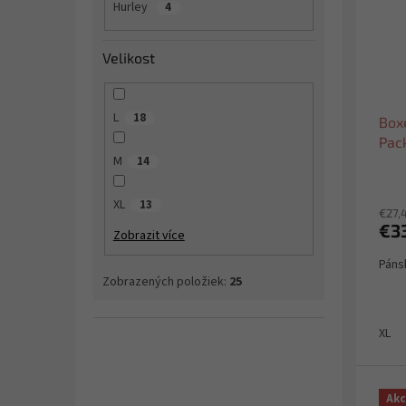
Hurley
4
Velikost
L
18
Box
Pac
M
14
XL
13
€27,
€3
Zobrazit více
Páns
Zobrazených položiek:
25
XL
Akc