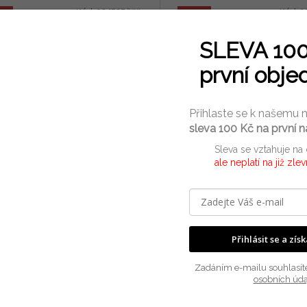
Kód:
134595/XXL
Kód:
1
ia
Akcia
SLEVA 10
první obje
€24,39
€
15 %
Přihlaste se k našemu 
sleva 100 Kč na první 
erky Meatfly, Balboa Double
Trenýrky Meatfly, Agostin
Sleva se vztahuje na
k tools 2025/26
2Pack garden 2025/26
ale neplatí na již zle
Skladem
(1 ks)
Skla
96 bez DPH
€25,44 bez DPH
DETAIL
D
0,52
€30,78
Přihlásit se a zís
ke boxerky od Meatfly - balenie
Dvojité balenie pánskych boxer
huje 2 kusy
Meatfly Agostino.
Zadáním e-mailu souhlasít
osobních úda
XL
XXL
L