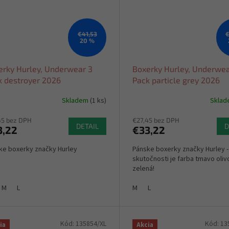
€41,53
€
20 %
erky Hurley, Underwear 3
Boxerky Hurley, Underwea
k destroyer 2026
Pack particle grey 2026
Skladem
(1 ks)
Skla
45 bez DPH
€27,45 bez DPH
DETAIL
D
3,22
€33,22
ke boxerky značky Hurley
Pánske boxerky značky Hurley -
skutočnosti je farba tmavo oli
zelená!
M
L
M
L
Kód:
135854/XL
Kód:
13
ia
Akcia