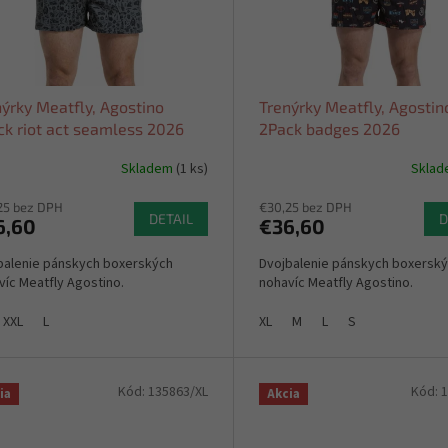
ýrky Meatfly, Agostino
Trenýrky Meatfly, Agostin
ck riot act seamless 2026
2Pack badges 2026
Skladem
(1 ks)
Skla
25 bez DPH
€30,25 bez DPH
DETAIL
D
6,60
€36,60
balenie pánskych boxerských
Dvojbalenie pánskych boxersk
víc Meatfly Agostino.
nohavíc Meatfly Agostino.
XXL
L
XL
M
L
S
Kód:
135863/XL
Kód:
1
ia
Akcia