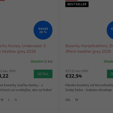
BESTSELLER
€41,53
€
20 %
erky Hurley, Underwear 3
Boxerky Horsefeathers, D
k heather grey 2026
3Pack heather gray 2026
Skladem
(1 ks)
Skla
45 bez DPH
€27,22 bez DPH
DETAIL
D
3,22
€32,94
ke boxerky značky Hurley – v
Pánske boxerky od Horsefeath
čnosti sú svetlejšie, ako na fotke!
šedej farbe – balenie obsahuje 
M
L
S
XXL
M