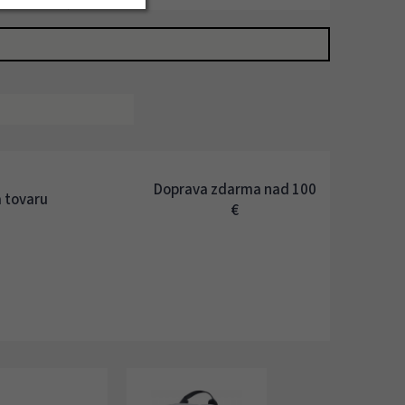
Doprava zdarma nad 100
 tovaru
€