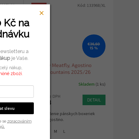
33971/XL
Kód:
133968/XL
Akcia
0 Kč
na
dnávku
36,60
€36,60
15 %
15 %
newsletteru a
nákup
je Vaše.
o
Trenýrky Meatfly, Agostino
 celý nákup,
2Pack mountains 2025/26
vněné zboží.
dem
(1 ks)
Skladem
(1 ks)
€25,44 bez DPH
ETAIL
DETAIL
€30,78
kat slevu
iek
Dvojité balenie pánskych boxeriek
Meatfly Agostino.
e se
zpracováním
jů.
XL
XXL
M
L