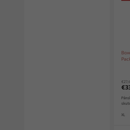
Box
Pac
€27,
€3
Páns
skuto
XL