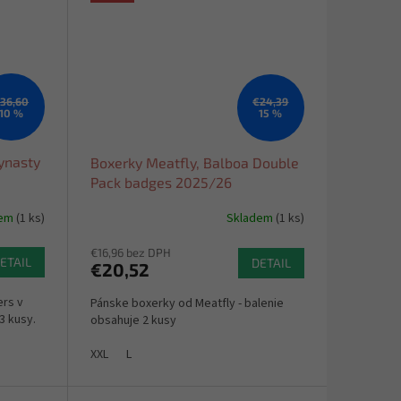
36,60
€24,39
10 %
15 %
ynasty
Boxerky Meatfly, Balboa Double
Pack badges 2025/26
dem
(1 ks)
Skladem
(1 ks)
€16,96 bez DPH
ETAIL
DETAIL
€20,52
ers v
Pánske boxerky od Meatfly - balenie
3 kusy.
obsahuje 2 kusy
XXL
L