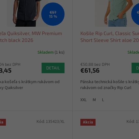
€57
€
15 %
eľa Quiksilver, MW Premium
Košile Rip Curl, Classic Su
etch black 2026
Short Sleeve Shirt aloe 2
Skladem
(1 ks)
Skla
04 bez DPH
€50,88 bez DPH
DETAIL
D
8,45
€61,56
ka košeľa s krátkym rukávom od
Pánska technická košile s krát
ky Quiksilver
rukávom od značky Rip Curl
XXL
M
L
Kód:
135423/XL
Kód:
1
ia
Akcia