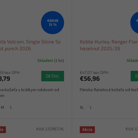
€69,18
€
15 %
eľa Volcom, Single Stone Ss
Košile Hurley, Ranger Fla
tol punch 2026
hazelnut 2025/26
Skladem
(1 ks)
Skla
59 bez DPH
€47,07 bez DPH
DETAIL
D
8,79
€56,96
ka košeľa s krátkym rukávom od
Pánska flanelová košeľa od Hur
om
M
L
XL
L
Kód:
132957/XL
Kód:
1
ia
Akcia