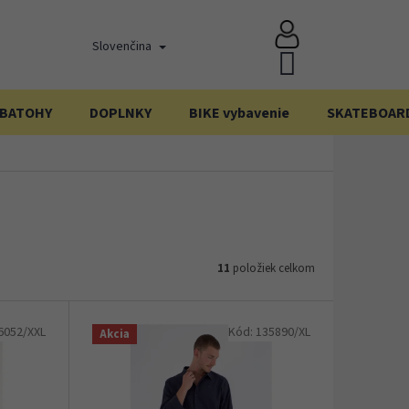
Slovenčina
NÁKUPNÝ
KOŠÍK
BATOHY
DOPLNKY
BIKE vybavenie
SKATEBOAR
11
položiek celkom
6052/XXL
Kód:
135890/XL
Akcia