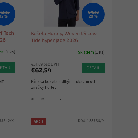
73,25
€78,18
15 %
20 %
rf Tech
Košeľa Hurley, Woven LS Low
026
Tide hyper jade 2026
dem
(1 ks)
Skladem
(1 ks)
€51,69 bez DPH
ETAIL
DETAIL
€62,54
kym
Pánska košeľa s dlhými rukávmi od
značky Hurley
XL
M
L
S
33842/XL
Kód:
133839/M
Akcia