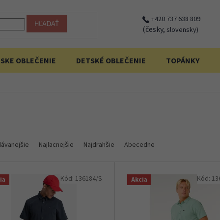
+420 737 638 809
HĽADAŤ
(česky,
slovensky)
SKE OBLEČENIE
DETSKÉ OBLEČENIE
TOPÁNKY
dávanejšie
Najlacnejšie
Najdrahšie
Abecedne
Kód:
136184/S
Kód:
13
ia
Akcia