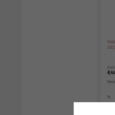
Koši
202
€40,
€4
Páns
XL