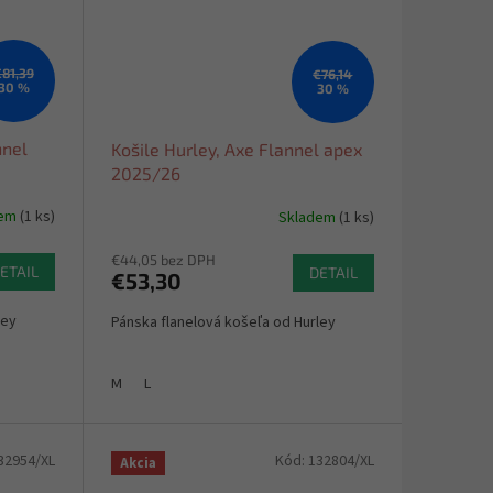
81,39
€76,14
30 %
30 %
nnel
Košile Hurley, Axe Flannel apex
2025/26
dem
(1 ks)
Skladem
(1 ks)
€44,05 bez DPH
ETAIL
DETAIL
€53,30
ley
Pánska flanelová košeľa od Hurley
M
L
32954/XL
Kód:
132804/XL
Akcia