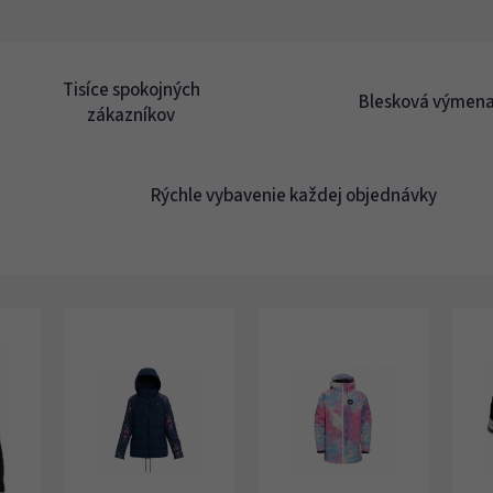
O
v
l
á
Tisíce spokojných
Blesková výmena
d
zákazníkov
a
c
i
e
Rýchle vybavenie každej objednávky
p
r
v
k
y
v
ý
p
i
s
u