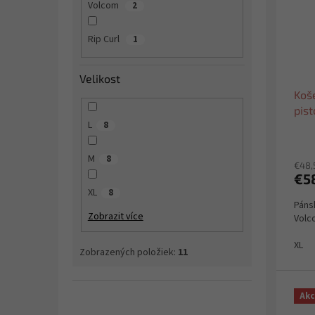
Volcom
2
Rip Curl
1
Velikost
Koš
pis
L
8
M
8
€48,
€5
XL
8
Páns
Zobrazit více
Volc
XL
Zobrazených položiek:
11
Akc