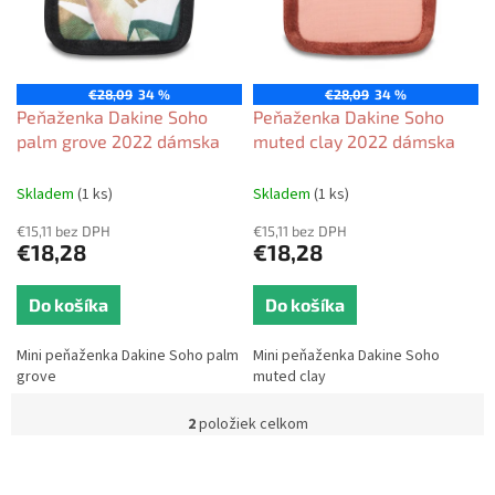
s
d
p
u
r
k
o
t
€28,09
34 %
€28,09
34 %
d
Peňaženka Dakine Soho
Peňaženka Dakine Soho
o
u
palm grove 2022 dámska
muted clay 2022 dámska
v
k
t
Skladem
(1 ks)
Skladem
(1 ks)
o
€15,11 bez DPH
€15,11 bez DPH
v
€18,28
€18,28
Do košíka
Do košíka
Mini peňaženka Dakine Soho palm
Mini peňaženka Dakine Soho
grove
muted clay
2
položiek celkom
O
v
l