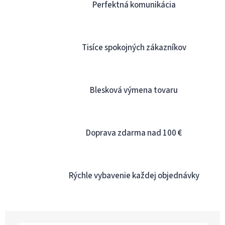
á
Perfektná komunikácia
d
a
c
i
Tisíce spokojných zákazníkov
e
p
r
v
k
Blesková výmena tovaru
y
v
ý
p
Doprava zdarma nad 100 €
i
s
u
Rýchle vybavenie každej objednávky