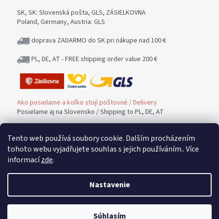
SK, SK: Slovenská pošta, GLS, ZÁSIELKOVNA
Poland, Germany, Austria: GLS
doprava ZADARMO do SK pri nákupe nad 100 €
PL, DE, AT - FREE shipping order value 200 €
Ako posielame a koľko stojí poštovné / Delivery
Posielame aj na Slovensko / Shipping to PL, DE, AT
Tento web používá soubory cookie. Dalším procházením
Platba / PAYMENT
tohoto webu vyjadřujete souhlas s jejich používáním.. Více
informací
zde
.
Možnosť platby / Payment methods
Nastavenie
Vrátenie tovaru a peňazí / Warranty and Complaints
Súhlasím