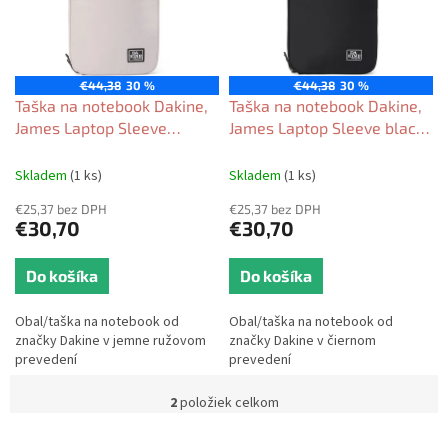
s
d
p
u
r
k
o
t
€44,38
30 %
€44,38
30 %
d
Taška na notebook Dakine,
Taška na notebook Dakine,
o
u
James Laptop Sleeve
James Laptop Sleeve black
v
k
burnished lilac 2024/25
2024/25
t
Skladem
(1 ks)
Skladem
(1 ks)
o
€25,37 bez DPH
€25,37 bez DPH
v
€30,70
€30,70
Do košíka
Do košíka
Obal/taška na notebook od
Obal/taška na notebook od
značky Dakine v jemne ružovom
značky Dakine v čiernom
prevedení
prevedení
2
položiek celkom
O
v