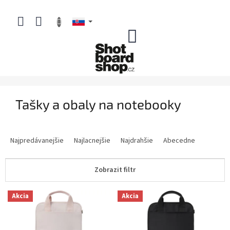
Prejsť
na
obsah
NÁKUPNÝ
KOŠÍK
Tašky a obaly na notebooky
R
a
Najpredávanejšie
Najlacnejšie
Najdrahšie
Abecedne
d
e
Zobrazit filtr
n
i
V
e
Akcia
Akcia
ý
p
p
r
i
o