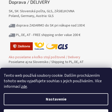
Doprava / DELIVERY
SK, SK: Slovenská pošta, GLS, ZÁSIELKOVNA
Poland, Germany, Austria: GLS
doprava ZADARMO do SK pri nákupe nad 100 €
PL, DE, AT - FREE shipping order value 200 €
Ako posielame a koľko stojí poštovné / Delivery
Posielame aj na Slovensko / Shipping to PL, DE, AT
Tento web používá soubory cookie. Dalším procházením
Platba / PAYMENT
tohoto webu vyjadřujete souhlas s jejich používáním.. Více
informací
zde
.
Možnosť platby / Payment methods
Nastavenie
Vrátenie tovaru a peňazí / Warranty and Complaints