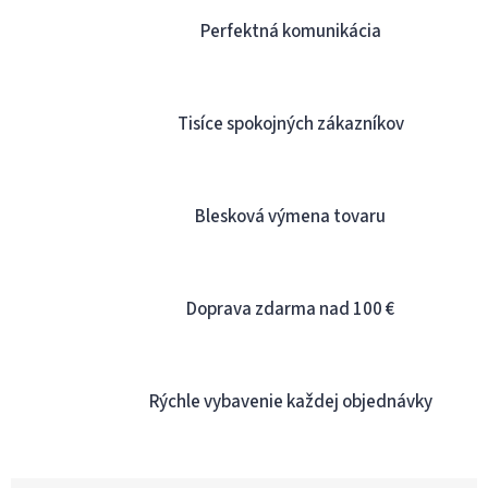
l
á
Perfektná komunikácia
d
a
c
i
Tisíce spokojných zákazníkov
e
p
r
v
k
Blesková výmena tovaru
y
v
ý
p
Doprava zdarma nad 100 €
i
s
u
Rýchle vybavenie každej objednávky