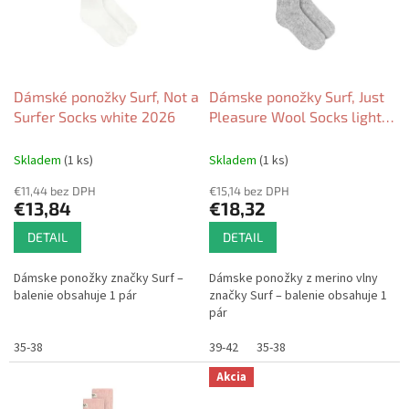
s
d
p
u
r
k
o
t
d
Dámské ponožky Surf, Not a
Dámske ponožky Surf, Just
o
u
Surfer Socks white 2026
Pleasure Wool Socks light
v
k
grey 2026
t
Skladem
(1 ks)
Skladem
(1 ks)
o
€11,44 bez DPH
€15,14 bez DPH
v
€13,84
€18,32
DETAIL
DETAIL
Dámske ponožky značky Surf –
Dámske ponožky z merino vlny
balenie obsahuje 1 pár
značky Surf – balenie obsahuje 1
pár
35-38
39-42
35-38
Akcia