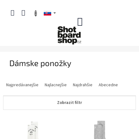
Prejsť
na
obsah
NÁKUPNÝ
KOŠÍK
Dámske ponožky
R
a
Najpredávanejšie
Najlacnejšie
Najdrahšie
Abecedne
d
e
Zobrazit filtr
n
i
V
e
ý
p
p
r
i
o