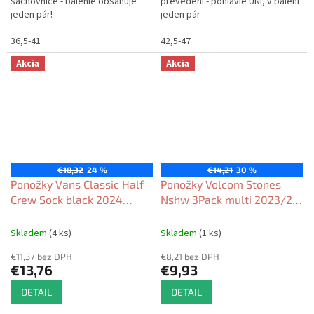
šachovnice - balenie obsahuje
prevedení - pohlavie UNI, v balení
jeden pár!
jeden pár
36,5-41
42,5-47
Akcia
Akcia
€18,32
24 %
€14,21
30 %
Ponožky Vans Classic Half
Ponožky Volcom Stones
Crew Sock black 2024
Nshw 3Pack multi 2023/24
dámske
dámske
Skladem
(4 ks)
Skladem
(1 ks)
€11,37 bez DPH
€8,21 bez DPH
€13,76
€9,93
DETAIL
DETAIL