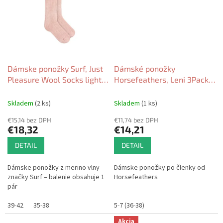
Dámske ponožky Surf, Just
Dámské ponožky
Pleasure Wool Socks light
Horsefeathers, Leni 3Pack
pink 2026
multicolor 2026
Skladem
(2 ks)
Skladem
(1 ks)
€15,14 bez DPH
€11,74 bez DPH
€18,32
€14,21
DETAIL
DETAIL
Dámske ponožky z merino vlny
Dámske ponožky po členky od
značky Surf – balenie obsahuje 1
Horsefeathers
pár
39-42
35-38
5-7 (36-38)
Akcia