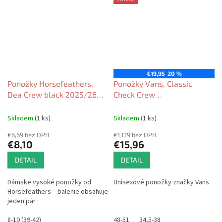
€19,95
20 %
Ponožky Horsefeathers,
Ponožky Vans, Classic
Dea Crew black 2025/26
Check Crew
dámské
CHECKERBOARD 3Pack
Black/White 2025/26
Skladem
(1 ks)
Skladem
(1 ks)
€6,69 bez DPH
€13,19 bez DPH
€8,10
€15,96
DETAIL
DETAIL
Dámske vysoké ponožky od
Unisexové ponožky značky Vans
Horsefeathers – balenie obsahuje
jeden pár
8-10 (39-42)
48-51
34,5-38