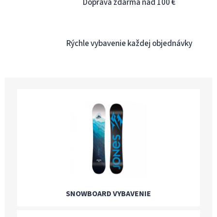
Doprava zdarma nad 100 €
i
s
u
Rýchle vybavenie každej objednávky
SNOWBOARD VYBAVENIE