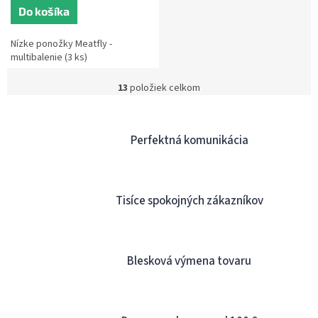
Do košíka
Nízke ponožky Meatfly -
multibalenie (3 ks)
13
položiek celkom
O
v
l
á
Perfektná komunikácia
d
a
c
i
Tisíce spokojných zákazníkov
e
p
r
v
k
Blesková výmena tovaru
y
v
ý
p