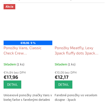
Akcia
€19,95
9 %
Ponožky Vans, Classic
Ponožky Meatfly, Lexy
Check Crew
3pack fluffy dots 3pack
CHECKERBOARD 3Pack
2025
White 2025/26
Skladem
(1 ks)
Skladem
(1 ks)
€14,84 bez DPH
€10,06 bez DPH
€17,96
€12,17
DETAIL
DETAIL
Unisexové ponožky značky Vans v
Farebné ponožky vo veselom
bielej farbe s farebnými detailmi
dizajne - 3pack