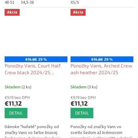
48-51
34,5-38
XS/S
Akcia
Akcia
€15,88
29 %
€15,88
29 %
Ponožky Vans, Court Half
Ponožky Vans, Arched Crew
Crew black 2024/25
ash heather 2024/25
dámske
Skladem
(2 ks)
Skladem
(3 ks)
€9,19 bez DPH
€9,19 bez DPH
€11,12
€11,12
DETAIL
DETAIL
Dámske "huňaté" ponožky od
Ponožky od značky Vans vo
značky Vans vo farbe tmavej
svetlo šedom až krémovom