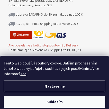
SK, SK: Slovenská pošta, GLS, ZÁSIELKOVNA
Poland, Germany, Austria: GLS
doprava ZADARMO do SK pri nákupe nad 100 €
PL, DE, AT - FREE shipping order value 200 €
Ako posielame a koľko stojí poštovné / Delivery
Posielame aj na Slovensko / Shipping to PL, DE, AT
Tento web používá soubory cookie. Dalším procházením
Platba / PAYMENT
tohoto webu vyjadřujete souhlas s jejich používáním.. Více
informací
zde
.
Možnosť platby / Payment methods
Nastavenie
Vrátenie tovaru a peňazí / Warranty and Complaints
Súhlasím