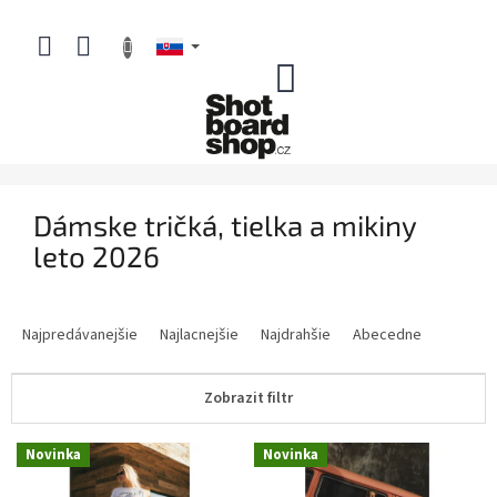
Prejsť
na
obsah
NÁKUPNÝ
KOŠÍK
Dámske tričká, tielka a mikiny
leto 2026
R
a
Najpredávanejšie
Najlacnejšie
Najdrahšie
Abecedne
d
e
Zobrazit filtr
n
i
V
e
Novinka
Novinka
ý
p
p