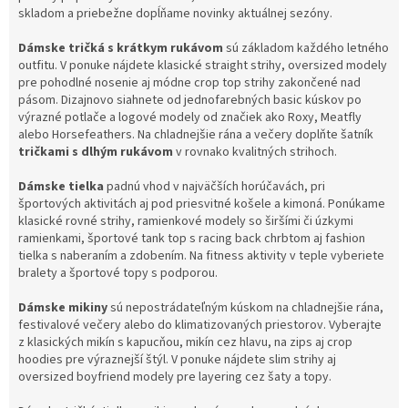
y
skladom a priebežne dopĺňame novinky aktuálnej sezóny.
v
ý
Dámske tričká s krátkym rukávom
sú základom každého letného
p
outfitu. V ponuke nájdete klasické straight strihy, oversized modely
i
pre pohodlné nosenie aj módne crop top strihy zakončené nad
s
pásom. Dizajnovo siahnete od jednofarebných basic kúskov po
u
výrazné potlače a logové modely od značiek ako Roxy, Meatfly
alebo Horsefeathers. Na chladnejšie rána a večery doplňte šatník
tričkami s dlhým rukávom
v rovnako kvalitných strihoch.
Dámske tielka
padnú vhod v najväčších horúčavách, pri
športových aktivitách aj pod priesvitné košele a kimoná. Ponúkame
klasické rovné strihy, ramienkové modely so širšími či úzkymi
ramienkami, športové tank top s racing back chrbtom aj fashion
tielka s naberaním a zdobením. Na fitness aktivity v teple vyberiete
bralety a športové topy s podporou.
Dámske mikiny
sú nepostrádateľným kúskom na chladnejšie rána,
festivalové večery alebo do klimatizovaných priestorov. Vyberajte
z klasických mikín s kapucňou, mikín cez hlavu, na zips aj crop
hoodies pre výraznejší štýl. V ponuke nájdete slim strihy aj
oversized boyfriend modely pre layering cez šaty a topy.