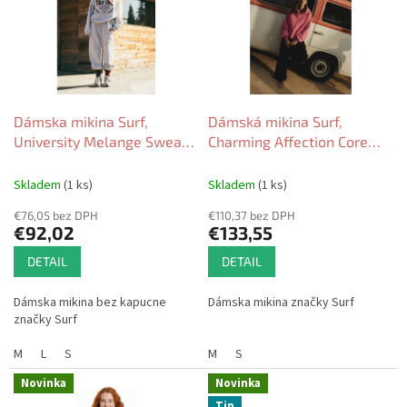
r
i
o
s
d
p
u
r
k
o
t
d
Dámska mikina Surf,
Dámská mikina Surf,
o
u
University Melange Sweat
Charming Affection Core
v
k
light grey 2026
Hoodie deep pink 2026
t
Skladem
(1 ks)
Skladem
(1 ks)
o
€76,05 bez DPH
€110,37 bez DPH
v
€92,02
€133,55
DETAIL
DETAIL
Dámska mikina bez kapucne
Dámska mikina značky Surf
značky Surf
M
L
S
M
S
Novinka
Novinka
Tip