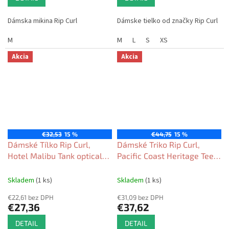
Dámska mikina Rip Curl
Dámske tielko od značky Rip Curl
M
M
L
S
XS
Akcia
Akcia
€32,53
15 %
€44,75
15 %
Dámské Tílko Rip Curl,
Dámské Triko Rip Curl,
Hotel Malibu Tank optical
Pacific Coast Heritage Tee
white 2026
washed black 2026
Skladem
(1 ks)
Skladem
(1 ks)
€22,61 bez DPH
€31,09 bez DPH
€27,36
€37,62
DETAIL
DETAIL