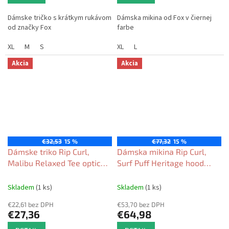
Dámske tričko s krátkym rukávom
Dámska mikina od Fox v čiernej
od značky Fox
farbe
XL
M
S
XL
L
Akcia
Akcia
€32,53
15 %
€77,32
15 %
Dámske triko Rip Curl,
Dámska mikina Rip Curl,
Malibu Relaxed Tee optical
Surf Puff Heritage hood
white 2026
cornflower blue 2026
Skladem
(1 ks)
Skladem
(1 ks)
€22,61 bez DPH
€53,70 bez DPH
€27,36
€64,98