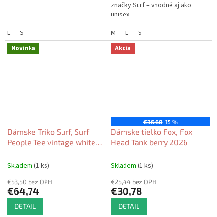
značky Surf – vhodné aj ako
unisex
L
S
M
L
S
Novinka
Akcia
€36,60
15 %
Dámske Triko Surf, Surf
Dámske tielko Fox, Fox
People Tee vintage white
Head Tank berry 2026
2026
Skladem
(1 ks)
Skladem
(1 ks)
€53,50 bez DPH
€25,44 bez DPH
€64,74
€30,78
DETAIL
DETAIL