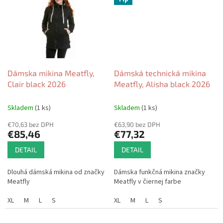
Dámska mikina Meatfly,
Dámská technická mikina
Clair black 2026
Meatfly, Alisha black 2026
Skladem
(1 ks)
Skladem
(1 ks)
€70,63 bez DPH
€63,90 bez DPH
€85,46
€77,32
DETAIL
DETAIL
Dlouhá dámská mikina od značky
Dámska funkčná mikina značky
Meatfly
Meatfly v čiernej farbe
XL
M
L
S
XL
M
L
S