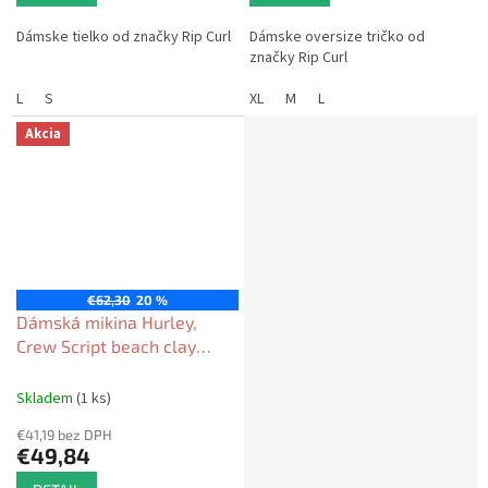
Dámske tielko od značky Rip Curl
Dámske oversize tričko od
značky Rip Curl
L
S
XL
M
L
Akcia
€62,30
20 %
Dámská mikina Hurley,
Crew Script beach clay
2026
Skladem
(1 ks)
€41,19 bez DPH
€49,84