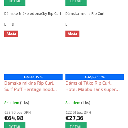
DETAIL
DETAIL
Dámske tričko od značky Rip Curl
Dámska mikina Rip Curl
L
S
L
Akcia
Akcia
€77,32
15 %
€32,53
15 %
Dámska mikina Rip Curl,
Dámské Tílko Rip Curl,
Surf Puff Heritage hood
Hotel Malibu Tank super
super pink 2026
pink 2026
Skladem
(1 ks)
Skladem
(1 ks)
€53,70 bez DPH
€22,61 bez DPH
€64,98
€27,36
DETAIL
DETAIL