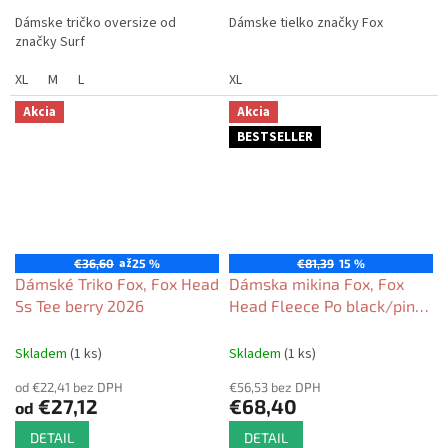
Dámske tričko oversize od
Dámske tielko značky Fox
značky Surf
XL
M
L
XL
Akcia
Akcia
BESTSELLER
až
€36,60
25 %
€81,39
15 %
Dámské Triko Fox, Fox Head
Dámska mikina Fox, Fox
Ss Tee berry 2026
Head Fleece Po black/pink
2026
Skladem
(1 ks)
Skladem
(1 ks)
od €22,41 bez DPH
€56,53 bez DPH
€27,12
€68,40
od
DETAIL
DETAIL