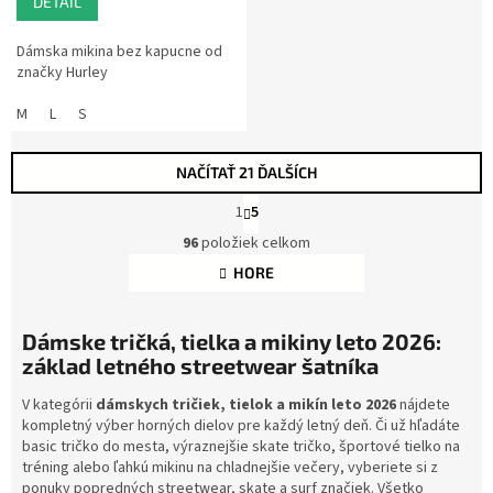
DETAIL
Dámska mikina bez kapucne od
značky Hurley
M
L
S
NAČÍTAŤ 21 ĎALŠÍCH
S
1
5
t
O
r
96
položiek celkom
v
á
l
HORE
n
á
k
d
o
a
v
Dámske tričká, tielka a mikiny leto 2026:
a
c
základ letného streetwear šatníka
n
i
i
e
V kategórii
dámskych tričiek, tielok a mikín leto 2026
nájdete
e
p
kompletný výber horných dielov pre každý letný deň. Či už hľadáte
r
basic tričko do mesta, výraznejšie skate tričko, športové tielko na
v
tréning alebo ľahkú mikinu na chladnejšie večery, vyberiete si z
k
ponuky popredných streetwear, skate a surf značiek. Všetko