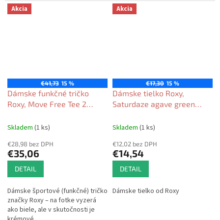
Akcia
Akcia
€41,73
15 %
€17,30
15 %
Dámske funkčné tričko
Dámske tielko Roxy,
Roxy, Move Free Tee 2
Saturdaze agave green
coconut milk 2026
2026
Skladem
(1 ks)
Skladem
(1 ks)
€28,98 bez DPH
€12,02 bez DPH
€35,06
€14,54
DETAIL
DETAIL
Dámske športové (funkčné) tričko
Dámske tielko od Roxy
značky Roxy – na fotke vyzerá
ako biele, ale v skutočnosti je
krémové