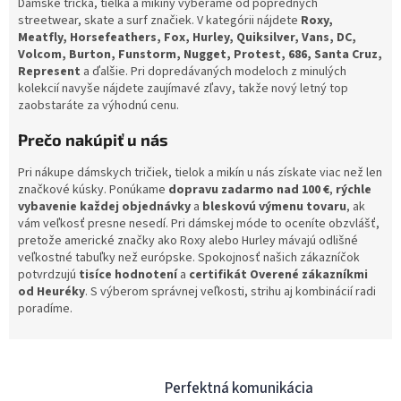
Dámske tričká, tielka a mikiny vyberáme od popredných
streetwear, skate a surf značiek. V kategórii nájdete
Roxy,
Meatfly, Horsefeathers, Fox, Hurley, Quiksilver, Vans, DC,
Volcom, Burton, Funstorm, Nugget, Protest, 686, Santa Cruz,
Represent
a ďalšie. Pri dopredávaných modeloch z minulých
kolekcií navyše nájdete zaujímavé zľavy, takže nový letný top
zaobstaráte za výhodnú cenu.
Prečo nakúpiť u nás
Pri nákupe dámskych tričiek, tielok a mikín u nás získate viac než len
značkové kúsky. Ponúkame
dopravu zadarmo nad 100 €
,
rýchle
vybavenie každej objednávky
a
bleskovú výmenu tovaru
, ak
vám veľkosť presne nesedí. Pri dámskej móde to oceníte obzvlášť,
pretože americké značky ako Roxy alebo Hurley mávajú odlišné
veľkostné tabuľky než európske. Spokojnosť našich zákazníčok
potvrdzujú
tisíce hodnotení
a
certifikát Overené zákazníkmi
od Heuréky
. S výberom správnej veľkosti, strihu aj kombinácií radi
poradíme.
Perfektná komunikácia