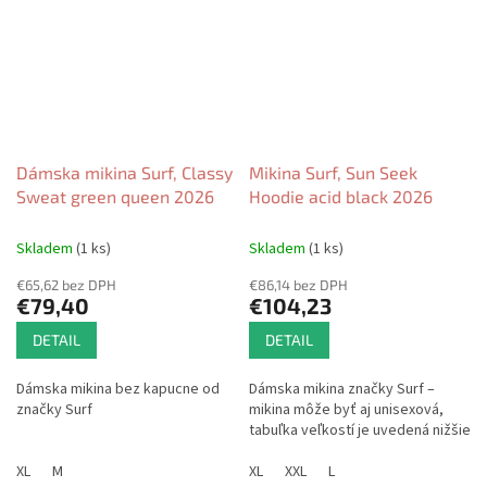
Dámska mikina Surf, Classy
Mikina Surf, Sun Seek
Sweat green queen 2026
Hoodie acid black 2026
Skladem
(1 ks)
Skladem
(1 ks)
€65,62 bez DPH
€86,14 bez DPH
€79,40
€104,23
DETAIL
DETAIL
Dámska mikina bez kapucne od
Dámska mikina značky Surf –
značky Surf
mikina môže byť aj unisexová,
tabuľka veľkostí je uvedená nižšie
XL
M
XL
XXL
L