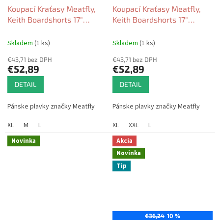
Koupací Kraťasy Meatfly,
Koupací Kraťasy Meatfly,
Keith Boardshorts 17"
Keith Boardshorts 17"
sienna/black 2026
olive/black/quiet gray 2026
Skladem
(1 ks)
Skladem
(1 ks)
€43,71 bez DPH
€43,71 bez DPH
€52,89
€52,89
DETAIL
DETAIL
Pánske plavky značky Meatfly
Pánske plavky značky Meatfly
XL
M
L
XL
XXL
L
Novinka
Akcia
Novinka
Tip
€36,24
10 %