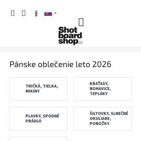
Prejsť
na
obsah
NÁKUPNÝ
KOŠÍK
Pánske oblečenie leto 2026
KRAŤASY,
TRIČKÁ, TIELKA,
NOHAVICE,
MIKINY
TEPLÁKY
ŠILTOVKY, SLNEČNÉ
PLAVKY, SPODNÉ
OKULIARE,
PRÁDLO
PONOŽKY