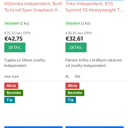
Kšiltovka Independent, Built
Triko Independent, BTG
To Grind Span Snapback Hat
Summit SS Heavyweight T-
khaki 2026
shirt Sport grey w/green
2026
Skladem
(1 ks)
Skladem
(1 ks)
€35,33 bez DPH
€26,95 bez DPH
€42,75
€32,61
DETAIL
DETAIL
Čiapka so šiltom značky
Pánske tričko s krátkym rukávom
Independent
od značky Independent
one size
XL
XXL
Akcia
Akcia
Novinka
Novinka
Tip
Tip