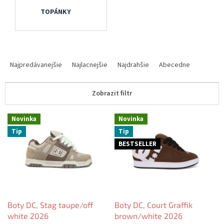
TOPÁNKY
R
a
Najpredávanejšie
Najlacnejšie
Najdrahšie
Abecedne
d
e
Zobrazit filtr
n
i
V
e
Novinka
Novinka
ý
p
Tip
Tip
p
r
BESTSELLER
i
o
s
d
p
u
r
k
o
t
d
Boty DC, Stag taupe/off
Boty DC, Court Graffik
o
u
white 2026
brown/white 2026
v