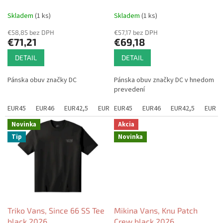
k
t
Skladem
(1 ks)
Skladem
(1 ks)
o
€58,85 bez DPH
€57,17 bez DPH
v
€71,21
€69,18
DETAIL
DETAIL
Pánska obuv značky DC
Pánska obuv značky DC v hnedom
prevedení
EUR45
EUR46
EUR42,5
EUR42
EUR45
EUR43
EUR46
EUR44
EUR42,5
EUR41
EUR42
EUR
Novinka
Akcia
Tip
Novinka
Triko Vans, Since 66 SS Tee
Mikina Vans, Knu Patch
black 2026
Crew black 2026