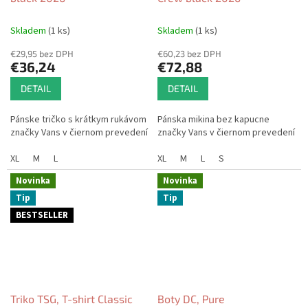
Skladem
(1 ks)
Skladem
(1 ks)
€29,95 bez DPH
€60,23 bez DPH
€36,24
€72,88
DETAIL
DETAIL
Pánske tričko s krátkym rukávom
Pánska mikina bez kapucne
značky Vans v čiernom prevedení
značky Vans v čiernom prevedení
XL
M
L
XL
M
L
S
Novinka
Novinka
Tip
Tip
BESTSELLER
Triko TSG, T-shirt Classic
Boty DC, Pure