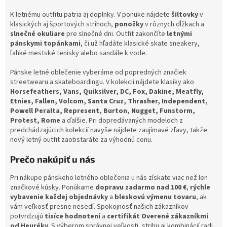
K letnému outfitu patria aj doplnky. V ponuke nájdete
šiltovky
v
klasických aj športových strihoch,
ponožky
v rôznych dĺžkach a
slnečné okuliare
pre slnečné dni. Outfit zakončíte
letnými
pánskymi topánkami
, či už hľadáte klasické skate sneakery,
ľahké mestské tenisky alebo sandále k vode.
Pánske letné oblečenie vyberáme od popredných značiek
streetwearu a skateboardingu. V kolekcii nájdete klasiky ako
Horsefeathers, Vans, Quiksilver, DC, Fox, Dakine, Meatfly,
Etnies, Fallen, Volcom, Santa Cruz, Thrasher, Independent,
Powell Peralta, Represent, Burton, Nugget, Funstorm,
Protest, Rome
a ďalšie. Pri dopredávaných modeloch z
predchádzajúcich kolekcií navyše nájdete zaujímavé zľavy, takže
nový letný outfit zaobstaráte za výhodnú cenu.
Prečo nakúpiť u nás
Pri nákupe pánskeho letného oblečenia u nás získate viac než len
značkové kúsky. Ponúkame
dopravu zadarmo nad 100 €
,
rýchle
vybavenie každej objednávky
a
bleskovú výmenu tovaru
, ak
vám veľkosť presne nesedí. Spokojnosť našich zákazníkov
potvrdzujú
tisíce hodnotení
a
certifikát Overené zákazníkmi
od Heuréky
. S výberom správnej veľkosti, strihu aj kombinácií radi