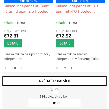
€85,10
15 %
€81,03
10 %
Mikina Independent, Built
Mikina Independent, BTG
To Grind Span Zip Hooded
Summit P/O Hooded
Heavyweight Sweatshirt
Heavyweight Sweatshirt
black 2026
red 2026
Skladem
(1 ks)
Skladem
(1 ks)
€59,76 bez DPH
€60,26 bez DPH
€72,31
€72,92
DETAIL
DETAIL
Pánska mikina na zips od značky
Pánska mikina značky
Independent
Independent v červenej farbe
XL
XXL
L
XL
M
L
NAČÍTAŤ 12 ĎALŠÍCH
S
1
47
t
O
r
564
položiek celkom
v
á
l
HORE
n
á
k