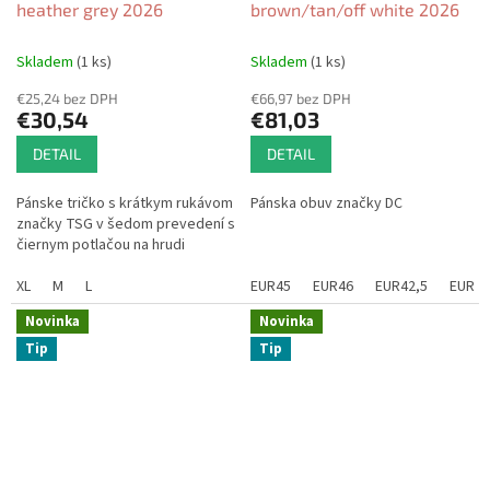
heather grey 2026
brown/tan/off white 2026
Skladem
(1 ks)
Skladem
(1 ks)
€25,24 bez DPH
€66,97 bez DPH
€30,54
€81,03
DETAIL
DETAIL
Pánske tričko s krátkym rukávom
Pánska obuv značky DC
značky TSG v šedom prevedení s
čiernym potlačou na hrudi
XL
M
L
EUR45
EUR46
EUR42,5
EUR44
Novinka
Novinka
Tip
Tip