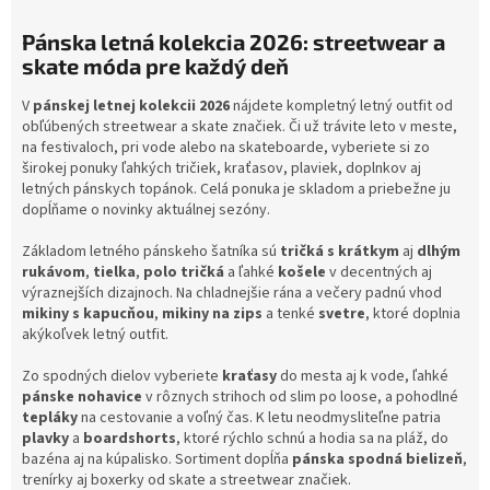
d
o
a
v
Pánska letná kolekcia 2026: streetwear a
a
c
skate móda pre každý deň
n
i
i
e
V
pánskej letnej kolekcii 2026
nájdete kompletný letný outfit od
e
p
obľúbených streetwear a skate značiek. Či už trávite leto v meste,
r
na festivaloch, pri vode alebo na skateboarde, vyberiete si zo
v
širokej ponuky ľahkých tričiek, kraťasov, plaviek, doplnkov aj
k
letných pánskych topánok. Celá ponuka je skladom a priebežne ju
y
dopĺňame o novinky aktuálnej sezóny.
v
ý
Základom letného pánskeho šatníka sú
tričká s krátkym
aj
dlhým
p
rukávom
,
tielka
,
polo tričká
a ľahké
košele
v decentných aj
i
výraznejších dizajnoch. Na chladnejšie rána a večery padnú vhod
s
mikiny s kapucňou
,
mikiny na zips
a tenké
svetre
, ktoré doplnia
u
akýkoľvek letný outfit.
Zo spodných dielov vyberiete
kraťasy
do mesta aj k vode, ľahké
pánske nohavice
v rôznych strihoch od slim po loose, a pohodlné
tepláky
na cestovanie a voľný čas. K letu neodmysliteľne patria
plavky
a
boardshorts
, ktoré rýchlo schnú a hodia sa na pláž, do
bazéna aj na kúpalisko. Sortiment dopĺňa
pánska spodná bielizeň
,
trenírky aj boxerky od skate a streetwear značiek.