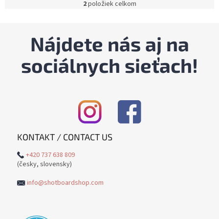
2
položiek celkom
O
v
l
á
Nájdete nás aj na
d
a
sociálnych sieťach!
c
i
e
p
r
v
k
y
KONTAKT / CONTACT US
v
ý
+420 737 638 809
p
(česky, slovensky)
i
s
info@shotboardshop.com
u