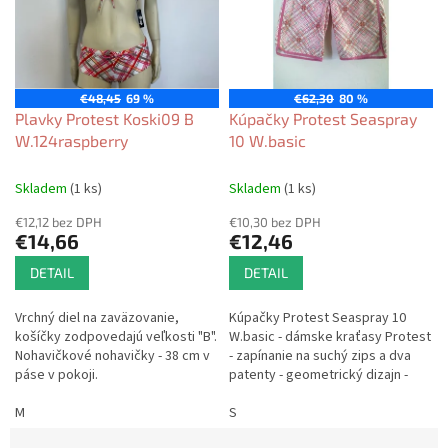
e
i
p
s
r
p
o
r
d
o
€48,45
69 %
€62,30
80 %
u
d
Plavky Protest Koski09 B
Kúpačky Protest Seaspray
k
u
W.124raspberry
10 W.basic
t
k
o
t
Skladem
(1 ks)
Skladem
(1 ks)
v
o
€12,12 bez DPH
€10,30 bez DPH
v
€14,66
€12,46
DETAIL
DETAIL
Vrchný diel na zaväzovanie,
Kúpačky Protest Seaspray 10
košíčky zodpovedajú veľkosti "B".
W.basic - dámske kraťasy Protest
Nohavičkové nohavičky - 38 cm v
- zapínanie na suchý zips a dva
páse v pokoji.
patenty - geometrický dizajn -
zadné vrecko so surferskou
M
škrabkou na vosk Veľkosť...
S