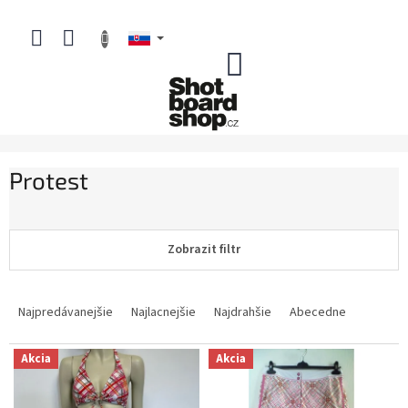
Prejsť
na
obsah
NÁKUPNÝ
KOŠÍK
Protest
Zobrazit filtr
R
a
Najpredávanejšie
Najlacnejšie
Najdrahšie
Abecedne
d
e
V
Akcia
Akcia
n
ý
i
p