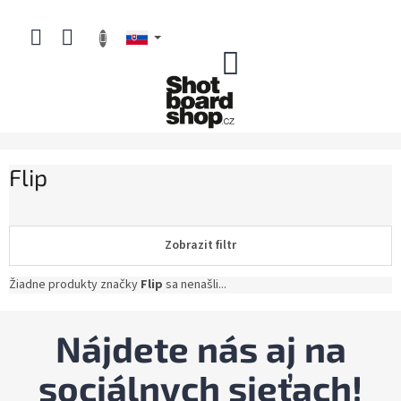
Prejsť
na
obsah
NÁKUPNÝ
KOŠÍK
Flip
Zobrazit filtr
Žiadne produkty značky
Flip
sa nenašli...
Nájdete nás aj na
sociálnych sieťach!