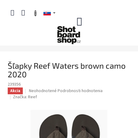
Prejsť
na
obsah
NÁKUPNÝ
KOŠÍK
Šľapky Reef Waters brown camo
2020
239356
Priemerné
Neohodnotené
Podrobnosti hodnotenia
Akcia
hodnotenie
Značka:
Reef
produktu
je
0,0
z
5
hviezdičiek.