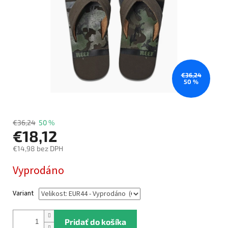
€36,24
50 %
€36,24
50 %
€18,12
€14,98 bez DPH
Jednotková
Vyprodáno
cena:
Variant
Pridať do košíka