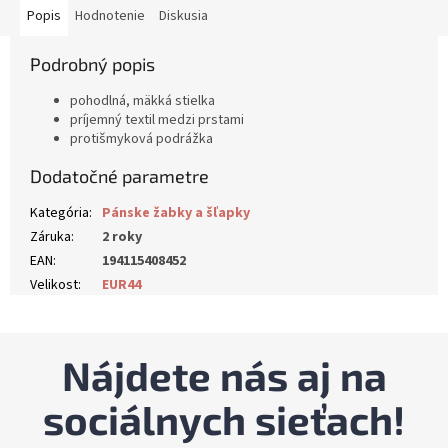
Popis
Hodnotenie
Diskusia
Podrobný popis
pohodlná, mäkká stielka
príjemný textil medzi prstami
protišmyková podrážka
Dodatočné parametre
Kategória
:
Pánske žabky a šľapky
Záruka
:
2 roky
EAN
:
194115408452
Velikost
:
EUR44
Nájdete nás aj na
sociálnych sieťach!