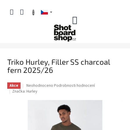
Přejít
na
obsah
NÁKUPNÍ
KOŠÍK
Triko Hurley, Filler SS charcoal
fern 2025/26
Průměrné
Neohodnoceno
Podrobnosti hodnocení
Akce
hodnocení
Značka:
Hurley
produktu
je
0,0
z
5
hvězdiček.