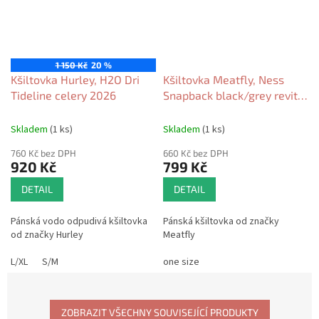
1 150 Kč
20 %
Kšiltovka Hurley, H2O Dri
Kšiltovka Meatfly, Ness
Tideline celery 2026
Snapback black/grey revital
2026
Skladem
(1 ks)
Skladem
(1 ks)
760 Kč bez DPH
660 Kč bez DPH
920 Kč
799 Kč
DETAIL
DETAIL
Pánská vodo odpudivá kšiltovka
Pánská kšiltovka od značky
od značky Hurley
Meatfly
L/XL
S/M
one size
ZOBRAZIT VŠECHNY SOUVISEJÍCÍ PRODUKTY