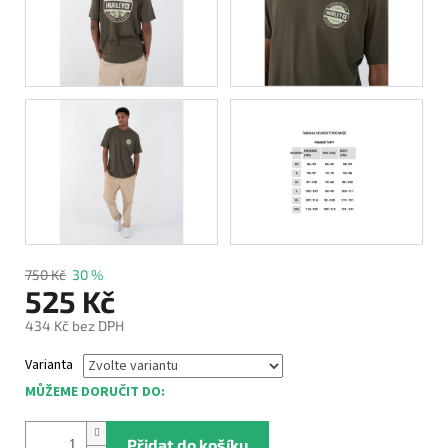
750 Kč
30 %
525 Kč
434 Kč bez DPH
Měrná
Varianta
cena:
MŮŽEME DORUČIT DO:
Přidat do košíku