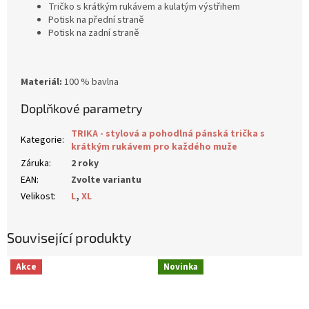
Tričko s krátkým rukávem a kulatým výstřihem
Potisk na přední straně
Potisk na zadní straně
Materiál:
100 % bavlna
Doplňkové parametry
TRIKA - stylová a pohodlná pánská trička s
Kategorie
:
krátkým rukávem pro každého muže
Záruka
:
2 roky
EAN
:
Zvolte variantu
Velikost
:
L
,
XL
Související produkty
Akce
Novinka