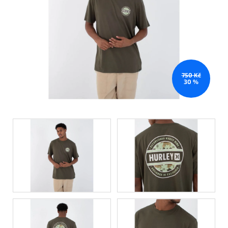
750 Kč
30 %