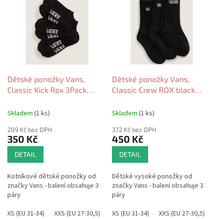
ý
r
p
o
i
d
s
u
p
k
r
t
o
ů
d
Dětské ponožky Vans,
Dětské ponožky Vans,
u
Classic Kick Rox 3Pack
Classic Crew ROX black
k
black 2026
2026
t
Skladem
(1 ks)
Skladem
(1 ks)
ů
289 Kč bez DPH
372 Kč bez DPH
350 Kč
450 Kč
DETAIL
DETAIL
Kotníkové dětské ponožky od
Dětské vysoké ponožky od
značky Vans - balení obsahuje 3
značky Vans - balení obsahuje 3
páry
páry
XS (EU 31-34)
XXS (EU 27-30,5)
XS (EU 31-34)
XXS (EU 27-30,5)