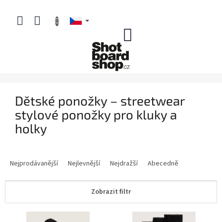
Přejít
na
obsah
NÁKUPNÍ
KOŠÍK
Dětské ponožky – streetwear
stylové ponožky pro kluky a
holky
Ř
a
Nejprodávanější
Nejlevnější
Nejdražší
Abecedně
z
e
Zobrazit filtr
n
í
V
p