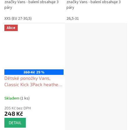
značky Vans - balení obsahuje 3
značky Vans - balení obsahuje 3
páry
páry
XXS (EU 27-30,5)
26,5-31
Akce
350 Kč
29 %
Dětské ponožky Vans,
Classic Kick 3Pack heather
gray 2024/25
Skladem
(1 ks)
205 Kč bez DPH
248 Kč
DETAIL