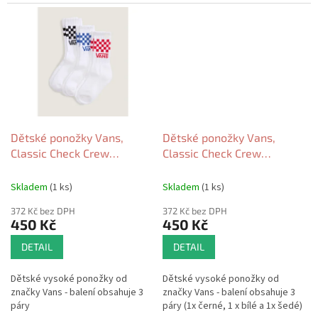
Dětské ponožky Vans,
Dětské ponožky Vans,
Classic Check Crew
Classic Check Crew
CHECKERBOARD white 2026
CHECKERBOARD
black/white 2026
Skladem
(1 ks)
Skladem
(1 ks)
372 Kč bez DPH
372 Kč bez DPH
450 Kč
450 Kč
DETAIL
DETAIL
Dětské vysoké ponožky od
Dětské vysoké ponožky od
značky Vans - balení obsahuje 3
značky Vans - balení obsahuje 3
páry
páry (1x černé, 1 x bílé a 1x šedé)