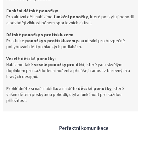
p
i
Funkční dětské ponožky:
s
Pro aktivní děti nabízíme
funkční ponožky
, které poskytují pohodlí
u
a odvádějí vlhkost během sportovních aktivit.
Dětské ponožky s protiskluzem:
Praktické
ponožky s protiskluzem
jsou ideální pro bezpečné
pohybování dětí po hladkých podlahách.
Veselé dětské ponožky:
Nabízíme také
veselé ponožky pro děti
, které jsou skvělým
doplňkem pro každodenní nošení a přinášejí radost z barevných a
hravých designů.
Prohlédněte si naši nabídku a najděte
dětské ponožky
, které
vašim dětem poskytnou pohodlí, styl a funkčnost pro každou
příležitost.
Perfektní komunikace