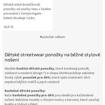
Dětské nízké (kotníčkové)
ponožky od značky Vans v šedém
provedení s černým logem -
balení obsahuje 3 páry
26,5-31
9
položek celkem
O
v
l
á
Dětské streetwear ponožky na běžné stylové
d
nošení
a
c
Hledáte
kvalitní dětské ponožky
, které kombinují pohodlí,
í
odolnost a moderní design? V e-shopu Shotboardshop nabízíme
p
široký výběr
ponožek pro děti
, které splní očekávání i těch
r
nejnáročnějších rodičů a jejich ratolestí.
v
k
Bavlněné dětské ponožky:
y
Naše
bavlněné ponožky pro děti
jsou ideální pro každodenní
v
nošení. Nabízíme modely s různými motivy a barvami, které zaručují
ý
kvalitu a stylový vzhled.