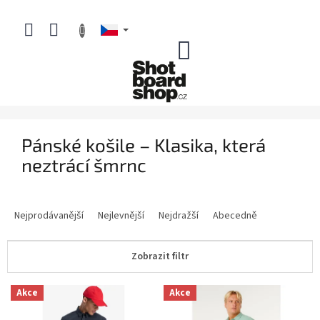
Přejít
na
obsah
NÁKUPNÍ
KOŠÍK
Pánské košile – Klasika, která
neztrácí šmrnc
Ř
a
Nejprodávanější
Nejlevnější
Nejdražší
Abecedně
z
e
Zobrazit filtr
n
í
V
p
Akce
Akce
ý
r
p