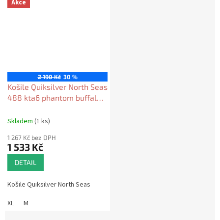
Akce
2 190 Kč
30 %
Košile Quiksilver North Seas
488 kta6 phantom buffalo
north seas 2023/24
Skladem
(1 ks)
1 267 Kč bez DPH
1 533 Kč
DETAIL
Košile Quiksilver North Seas
XL
M