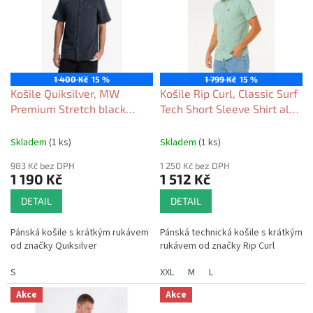
o
i
d
s
u
p
k
r
t
o
ů
1 400 Kč
15 %
1 799 Kč
15 %
d
Košile Quiksilver, MW
Košile Rip Curl, Classic Surf
u
Premium Stretch black
Tech Short Sleeve Shirt aloe
k
2026
2026
t
Skladem
(1 ks)
Skladem
(1 ks)
ů
983 Kč bez DPH
1 250 Kč bez DPH
1 190 Kč
1 512 Kč
DETAIL
DETAIL
Pánská košile s krátkým rukávem
Pánská technická košile s krátkým
od značky Quiksilver
rukávem od značky Rip Curl
S
XXL
M
L
Akce
Akce