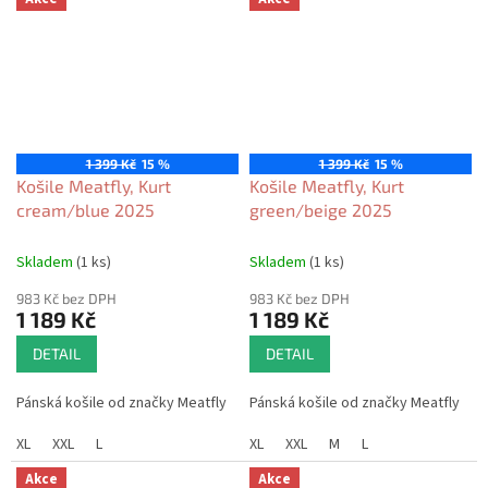
1 399 Kč
15 %
1 399 Kč
15 %
Košile Meatfly, Kurt
Košile Meatfly, Kurt
cream/blue 2025
green/beige 2025
Skladem
(1 ks)
Skladem
(1 ks)
983 Kč bez DPH
983 Kč bez DPH
1 189 Kč
1 189 Kč
DETAIL
DETAIL
Pánská košile od značky Meatfly
Pánská košile od značky Meatfly
XL
XXL
L
XL
XXL
M
L
Akce
Akce