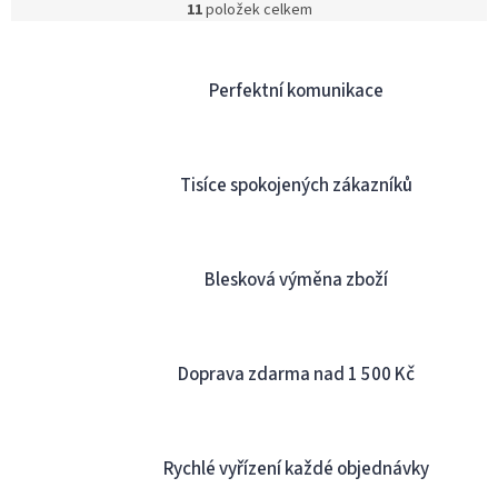
11
položek celkem
O
v
l
á
Perfektní komunikace
d
a
c
í
Tisíce spokojených zákazníků
p
r
v
k
y
Blesková výměna zboží
v
ý
p
i
Doprava zdarma nad 1 500 Kč
s
u
Rychlé vyřízení každé objednávky