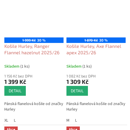
1 999 Kč
30 %
1 870 Kč
30 %
Košile Hurley, Ranger
Košile Hurley, Axe Flannel
Flannel hazelnut 2025/26
apex 2025/26
Skladem
(1 ks)
Skladem
(1 ks)
1 156 Kč bez DPH
1 082 Kč bez DPH
1 399 Kč
1 309 Kč
DETAIL
DETAIL
Pánská flanelová košile od značky
Pánská flanelová košile od značky
Hurley
Hurley
XL
L
M
L
Akce
Akce