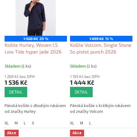
1 920 Kč
20 %
1 699 Kč
15 %
Košile Hurley, Woven LS
Košile Volcom, Single Stone
Low Tide hyper jade 2026
Ss pistol punch 2026
Skladem
(1 ks)
Skladem
(1 ks)
1 269 Kč bez DPH
1 193 Kč bez DPH
1 536 Kč
1 444 Kč
DETAIL
DETAIL
Pánská košile s dlouhým rukávem
Pánská košile s krátkým rukávem
od značky Hurley
od značky Volcom
XL
M
L
S
XL
M
L
Akce
Akce