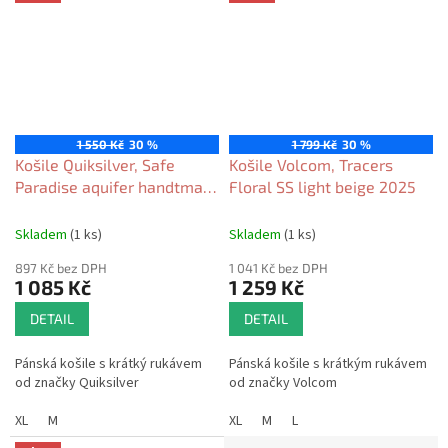
1 550 Kč
30 %
1 799 Kč
30 %
Košile Quiksilver, Safe
Košile Volcom, Tracers
Paradise aquifer handtman
Floral SS light beige 2025
2025
Skladem
(1 ks)
Skladem
(1 ks)
897 Kč bez DPH
1 041 Kč bez DPH
1 085 Kč
1 259 Kč
DETAIL
DETAIL
Pánská košile s krátký rukávem
Pánská košile s krátkým rukávem
od značky Quiksilver
od značky Volcom
XL
M
XL
M
L