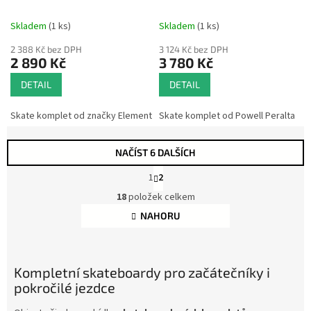
black/red 2026
Skull & Sword Birch green 8
x 31.45 2025/26
Skladem
(1 ks)
Skladem
(1 ks)
2 388 Kč bez DPH
3 124 Kč bez DPH
2 890 Kč
3 780 Kč
DETAIL
DETAIL
Skate komplet od značky Element
Skate komplet od Powell Peralta
NAČÍST 6 DALŠÍCH
S
1
2
t
O
r
18
položek celkem
v
á
l
NAHORU
n
á
k
d
o
a
v
á
c
Kompletní skateboardy pro začátečníky i
n
í
pokročilé jezdce
í
p
r