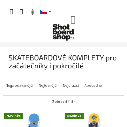
Přejít
na
obsah
NÁKUPNÍ
KOŠÍK
SKATEBOARDOVÉ KOMPLETY pro
začátečníky i pokročilé
Ř
a
Nejprodávanější
Nejlevnější
Nejdražší
Abecedně
z
e
Zobrazit filtr
n
í
V
p
Novinka
Novinka
ý
r
p