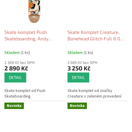
Skate komplet Push
Skate Komplet Creature,
Skateboarding, Andy
Bonehead Glitch Full 8.0
Jenkins Guest BRF 8.0
green 2026
orange 2026
Skladem
(1 ks)
Skladem
(1 ks)
2 388 Kč bez DPH
2 686 Kč bez DPH
2 890 Kč
3 250 Kč
DETAIL
DETAIL
Skate komplet od Push
Skate komplet od značky
Skateboarding
Creature v zeleném provedení
Novinka
Novinka