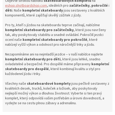
Objevte širokou nabídku
skateboardových kompletů
na
v
eshop.shotboardshop.com
, ideálních pro
začátečníky
,
pokročilé
i
k
děti
.
Naše
kompletní skateboardy
jsou sestaveny z kvalitních
y
komponentů, které zajišťují skvělý zážitek z jízdy.
v
ý
Pro ty, kteří s jízdou na skateboardu teprve začínají, nabízíme
p
kompletní skateboardy pro začátečníky
, které jsou navrženy
i
tak, aby poskytovaly stabilitu a snadné ovládání.
Pokročilí jezdci
s
ocení naše
kompletní skateboardy pro pokročilé
, které
u
nabízejí vyšší výkon a odolnost pro náročnější triky a jízdu.
Nezapomínáme ani na nejmladší jezdce – v naší nabídce najdete
kompletní skateboardy pro děti
, které jsou lehké, snadno
ovladatelné a bezpečné.
Pro dospělé máme připraveny
kompletní
skateboardy pro dospělé
, které kombinují kvalitu a styl pro
každodenní jízdu i triky.
Všechny naše
skateboardové komplety
jsou pečlivě sestaveny z
kvalitních desek, trucků, koleček a ložisek, aby poskytovaly
nejlepší možný výkon a dlouhou životnost.
Vyberte si ten pravý
komplet, který odpovídá vašim potřebám a úrovni dovedností, a
vydejte se na cestu plnou zábavy a adrenalinu.