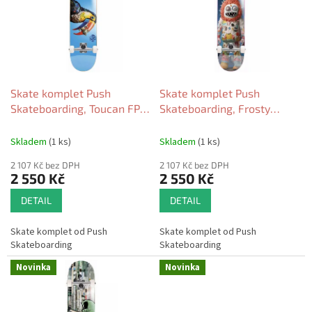
o
i
d
s
u
p
k
r
t
o
ů
d
Skate komplet Push
Skate komplet Push
u
Skateboarding, Toucan FP
Skateboarding, Frosty
k
8.0 blue 2026
Portrait FP 7.75 yellow 2026
t
Skladem
(1 ks)
Skladem
(1 ks)
ů
2 107 Kč bez DPH
2 107 Kč bez DPH
2 550 Kč
2 550 Kč
DETAIL
DETAIL
Skate komplet od Push
Skate komplet od Push
Skateboarding
Skateboarding
Novinka
Novinka