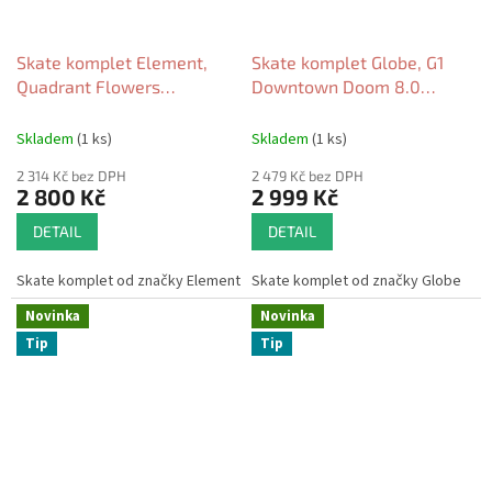
Skate komplet Element,
Skate komplet Globe, G1
Quadrant Flowers
Downtown Doom 8.0
Complete 8.0 2026
silver/red 2026
Skladem
(1 ks)
Skladem
(1 ks)
2 314 Kč bez DPH
2 479 Kč bez DPH
2 800 Kč
2 999 Kč
DETAIL
DETAIL
Skate komplet od značky Element
Skate komplet od značky Globe
Novinka
Novinka
Tip
Tip