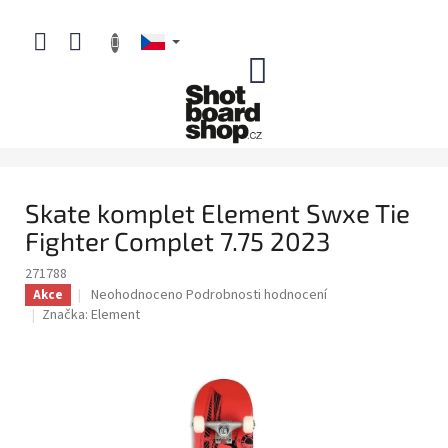
Přejít
na
obsah
NÁKUPNÍ
KOŠÍK
Skate komplet Element Swxe Tie
Fighter Complet 7.75 2023
271788
Průměrné
Neohodnoceno
Podrobnosti hodnocení
Akce
hodnocení
Značka:
Element
produktu
je
0,0
z
5
hvězdiček.