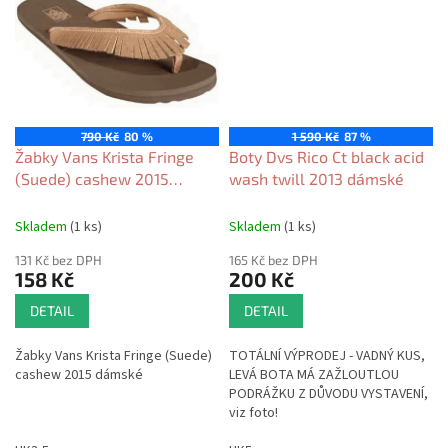
790 Kč
80 %
1 590 Kč
87 %
Žabky Vans Krista Fringe
Boty Dvs Rico Ct black acid
(Suede) cashew 2015
wash twill 2013 dámské
dámské
Skladem
(1 ks)
Skladem
(1 ks)
131 Kč bez DPH
165 Kč bez DPH
158 Kč
200 Kč
DETAIL
DETAIL
Žabky Vans Krista Fringe (Suede)
TOTÁLNÍ VÝPRODEJ - VADNÝ KUS,
cashew 2015 dámské
LEVÁ BOTA MÁ ZAŽLOUTLOU
PODRÁŽKU Z DŮVODU VYSTAVENÍ,
viz foto!