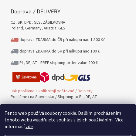
Doprava / DELIVERY
CZ, SK: DPD, GLS, ZÁSILKOVNA
Poland, Germany, Austria: GLS
doprava ZDARMA do ČR při nákupu nad 1.500 Kč
doprava ZDARMA do SK při nákupu nad 100 €
PL, DE, AT - FREE shipping order value 200 €
Jak posíláme a kolik stojí poštovné / Delivery
Posíláme i na Slovensko / Shipping to PL, DE, AT
Tento web používá soubory cookie. Dalším procházením
Platba / PAYMENT
tohoto webu vyjadřujete souhlas s jejich používáním.. Více
informací
zde
.