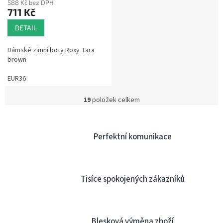
588 Kč bez DPH
711 Kč
DETAIL
Dámské zimní boty Roxy Tara
brown
EUR36
19
položek celkem
O
v
l
á
Perfektní komunikace
d
a
c
í
Tisíce spokojených zákazníků
p
r
v
k
y
Blesková výměna zboží