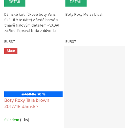
DETAIL
DETAIL
Dámské kotníčkové boty Vans
Boty Roxy Meisa blush
Sk8-Hi Mte (Mte) v šedé barvě s
tmavě fialovým detailem - VADA!
zažloutlá pravá bota z důvodu
vystavení!
EUR37
EUR37
Akce
2 450 Kč
70 %
Boty Roxy Tara brown
2017/18 dámské
Skladem
(1 ks)