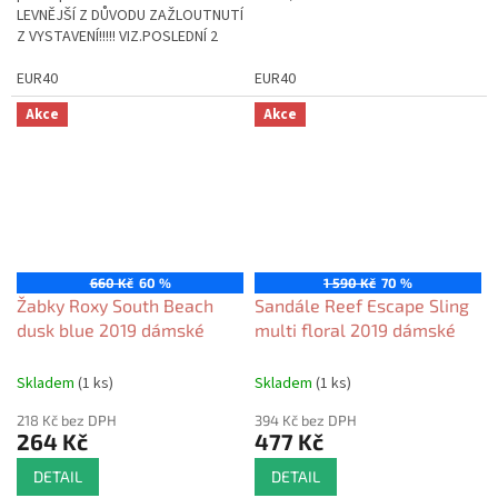
LEVNĚJŠÍ Z DŮVODU ZAŽLOUTNUTÍ
Z VYSTAVENÍ!!!!! VIZ.POSLEDNÍ 2
FOTKY.
EUR40
EUR40
Akce
Akce
660 Kč
60 %
1 590 Kč
70 %
Žabky Roxy South Beach
Sandále Reef Escape Sling
dusk blue 2019 dámské
multi floral 2019 dámské
Skladem
(1 ks)
Skladem
(1 ks)
218 Kč bez DPH
394 Kč bez DPH
264 Kč
477 Kč
DETAIL
DETAIL