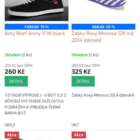
s
u
p
k
r
t
o
ů
1 299 Kč
79 %
650 Kč
50 %
d
Boty Reef Jenny 11 W.black
Žabky Roxy Mimosa 129 ind
u
2014 dámské
k
t
Skladem
(1 ks)
Skladem
(1 ks)
ů
215 Kč bez DPH
269 Kč bez DPH
260 Kč
325 Kč
DETAIL
DETAIL
TOTÁLNÍ VÝPRODEJ - U BOT 5,5 Z
Žabky Roxy Mimosa 2014 dámské
DŮVODU VYSTAVENÍ ZAŽLOUTLA
PODRÁŽKA A VYBLEDLA ČERNÁ
BARVA BOT.
UK5,5
UK7
Akce
Akce