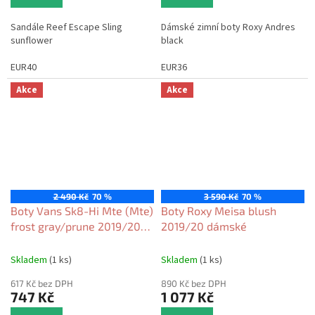
Sandále Reef Escape Sling
Dámské zimní boty Roxy Andres
sunflower
black
EUR40
EUR36
Akce
Akce
2 490 Kč
70 %
3 590 Kč
70 %
Boty Vans Sk8-Hi Mte (Mte)
Boty Roxy Meisa blush
frost gray/prune 2019/20
2019/20 dámské
dámské
Skladem
(1 ks)
Skladem
(1 ks)
617 Kč bez DPH
890 Kč bez DPH
747 Kč
1 077 Kč