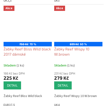
UK3,5
UK5
Akce
Akce
750 Kč
70 %
699 Kč
60 %
Žabky Reef Bliss Wild black
Žabky Reef Wispy 10
2017 dámské
W.brown
Skladem
(1 ks)
Skladem
(1 ks)
186 Kč bez DPH
231 Kč bez DPH
225 Kč
279 Kč
DETAIL
DETAIL
Žabky Reef Bliss Wild black
Žabky Reef Wispy 10 W.brown
EUR37,5
UK4