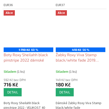
EUR36
EUR37
Akce
Akce
1 790 Kč
60 %
410 Kč
56 %
Boty Roxy Sheilahh black
Žabky Roxy Viva Stamp
pinstripe 2022 dámské
black/white fade 2019
dámské
Skladem
(1 ks)
Skladem
(1 ks)
592 Kč bez DPH
149 Kč bez DPH
716 Kč
180 Kč
DETAIL
DETAIL
Boty Roxy Sheilahh black
Dámské žabky Roxy Viva Stamp
pinstripe 2022 - VELIKOST 40
black/white fade