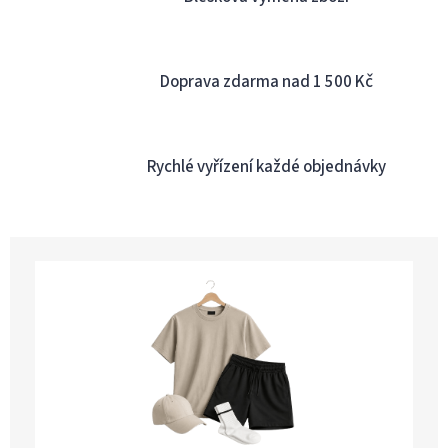
v
ý
p
i
Doprava zdarma nad 1 500 Kč
s
u
Rychlé vyřízení každé objednávky