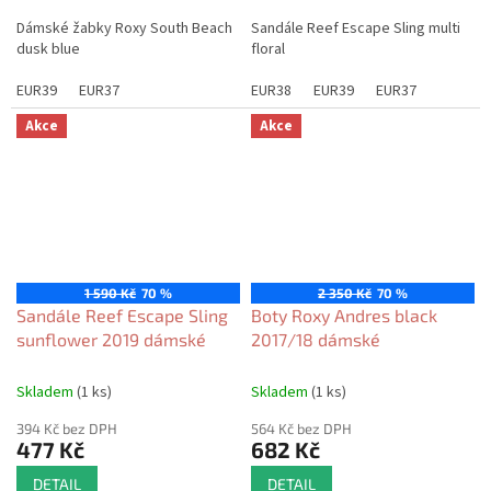
Dámské žabky Roxy South Beach
Sandále Reef Escape Sling multi
dusk blue
floral
EUR39
EUR37
EUR38
EUR39
EUR37
Akce
Akce
1 590 Kč
70 %
2 350 Kč
70 %
Sandále Reef Escape Sling
Boty Roxy Andres black
sunflower 2019 dámské
2017/18 dámské
Skladem
(1 ks)
Skladem
(1 ks)
394 Kč bez DPH
564 Kč bez DPH
477 Kč
682 Kč
DETAIL
DETAIL