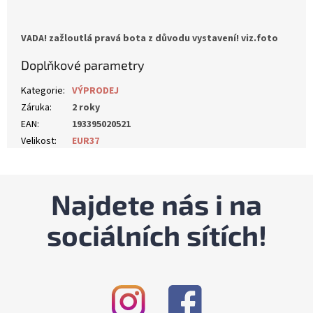
VADA! zažloutlá pravá bota z důvodu vystavení! viz.foto
Doplňkové parametry
Kategorie
:
VÝPRODEJ
Záruka
:
2 roky
EAN
:
193395020521
Velikost
:
EUR37
Najdete nás i na
sociálních sítích!