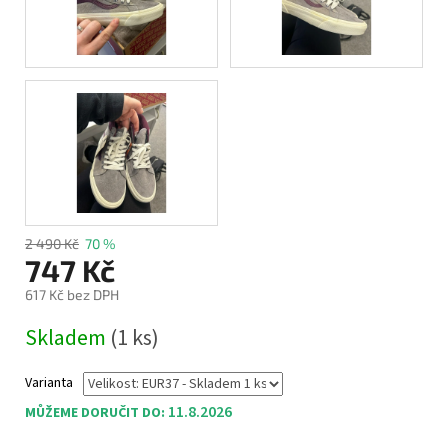
2 490 Kč
70 %
747 Kč
617 Kč bez DPH
Měrná
Skladem
(1 ks)
cena:
Varianta
11.8.2026
MŮŽEME DORUČIT DO: