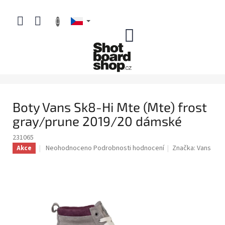
Přejít
na
obsah
NÁKUPNÍ
KOŠÍK
Boty Vans Sk8-Hi Mte (Mte) frost
gray/prune 2019/20 dámské
231065
Průměrné
Neohodnoceno
Podrobnosti hodnocení
Značka:
Vans
Akce
hodnocení
produktu
je
0,0
z
5
hvězdiček.