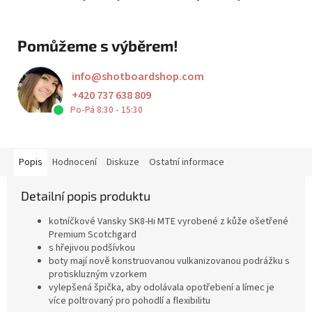
Pomůžeme s výběrem!
info
@
shotboardshop.com
+420 737 638 809
Po-Pá 8:30 - 15:30
Popis
Hodnocení
Diskuze
Ostatní informace
Detailní popis produktu
kotníčkové Vansky SK8-Hi MTE vyrobené z kůže ošetřené
Premium Scotchgard
s hřejivou podšívkou
boty mají nově konstruovanou vulkanizovanou podrážku s
protiskluzným vzorkem
vylepšená špička, aby odolávala opotřebení a límec je
více poltrovaný pro pohodlí a flexibilitu