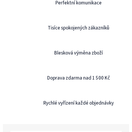
á
Perfektní komunikace
d
a
c
í
Tisíce spokojených zákazníků
p
r
v
k
y
Blesková výměna zboží
v
ý
p
i
Doprava zdarma nad 1 500 Kč
s
u
Rychlé vyřízení každé objednávky