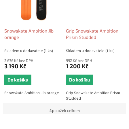
Snowskate Ambition Jib
Grip Snowskate Ambition
orange
Prism Studded
Skladem u dodavatele
(1 ks)
Skladem u dodavatele
(1 ks)
2 636 Kč bez DPH
992 Kč bez DPH
3 190 Kč
1 200 Kč
Do košíku
Do košíku
Snowskate Ambition Jib orange
Grip Snowskate Ambition Prism
Studded
4
položek celkem
O
v
l