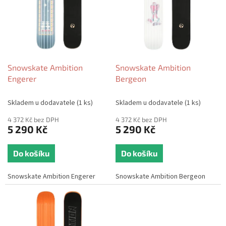
o
i
d
s
u
p
k
r
t
o
ů
d
Snowskate Ambition
Snowskate Ambition
u
Engerer
Bergeon
k
t
Skladem u dodavatele
(1 ks)
Skladem u dodavatele
(1 ks)
ů
4 372 Kč bez DPH
4 372 Kč bez DPH
5 290 Kč
5 290 Kč
Do košíku
Do košíku
Snowskate Ambition Engerer
Snowskate Ambition Bergeon