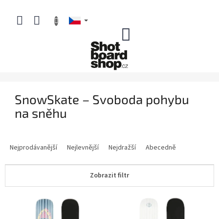
Přejít
na
obsah
NÁKUPNÍ
KOŠÍK
SnowSkate – Svoboda pohybu
na sněhu
Ř
a
Nejprodávanější
Nejlevnější
Nejdražší
Abecedně
z
e
Zobrazit filtr
n
í
V
p
ý
r
p