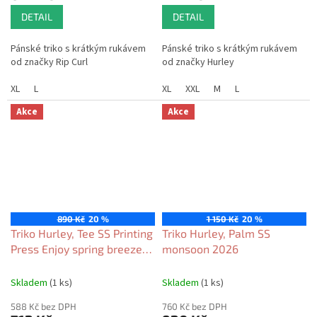
DETAIL
DETAIL
Pánské triko s krátkým rukávem
Pánské triko s krátkým rukávem
od značky Rip Curl
od značky Hurley
XL
L
XL
XXL
M
L
Akce
Akce
890 Kč
20 %
1 150 Kč
20 %
Triko Hurley, Tee SS Printing
Triko Hurley, Palm SS
Press Enjoy spring breeze
monsoon 2026
2026
Skladem
(1 ks)
Skladem
(1 ks)
588 Kč bez DPH
760 Kč bez DPH