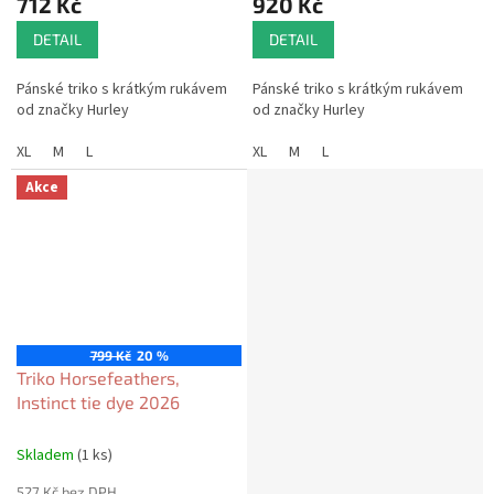
712 Kč
920 Kč
DETAIL
DETAIL
Pánské triko s krátkým rukávem
Pánské triko s krátkým rukávem
od značky Hurley
od značky Hurley
XL
M
L
XL
M
L
Akce
799 Kč
20 %
Triko Horsefeathers,
Instinct tie dye 2026
Skladem
(1 ks)
527 Kč bez DPH