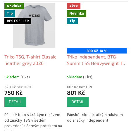
Novinka
Akce
Tip
Novinka
BESTSELLER
Tip
890 Kč
10 %
Triko TSG, T-shirt Classic
Triko Independent, BTG
heather grey 2026
Summit SS Heavyweight T-
shirt Sport grey w/green
2026
Skladem
(1 ks)
Skladem
(1 ks)
620 Kč bez DPH
662 Kč bez DPH
750 Kč
801 Kč
DETAIL
DETAIL
Pánské triko s krátkým rukávem
Pánské triko s krátkým rukávem
od značky TSG v šedém
od značky Independent
provedení s černým potiskem na