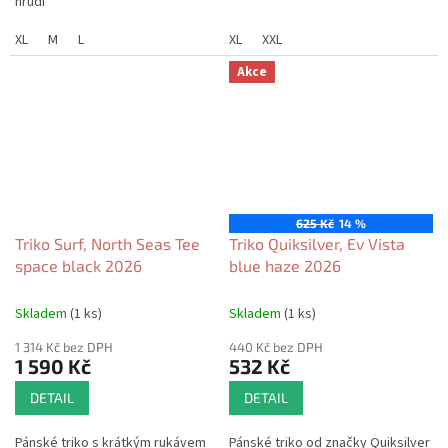
hrudi
XL
M
L
XL
XXL
Akce
625 Kč
14 %
Triko Surf, North Seas Tee
Triko Quiksilver, Ev Vista
space black 2026
blue haze 2026
Skladem
(1 ks)
Skladem
(1 ks)
1 314 Kč bez DPH
440 Kč bez DPH
1 590 Kč
532 Kč
DETAIL
DETAIL
Pánské triko s krátkým rukávem
Pánské triko od značky Quiksilver