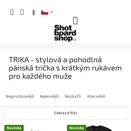
Přejít
na
obsah
NÁKUPNÍ
KOŠÍK
TRIKA - stylová a pohodlná
pánská trička s krátkým rukávem
pro každého muže
Ř
a
Nejprodávanější
Nejlevnější
Nejdražší
Abecedně
z
e
Zobrazit filtr
n
í
V
p
Novinka
Novinka