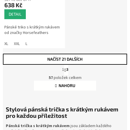
638 Kč
DETAIL
Pánské triko s krátkým rukávem
od značky Horsefeathers
XL
XXL
L
NAČÍST 21 DALŠÍCH
S
1
3
t
O
r
57
položek celkem
v
á
l
NAHORU
n
á
k
d
o
a
v
á
c
Stylová pánská trička s krátkým rukávem
n
í
pro každou příležitost
í
p
r
Pánská trička s krátkým rukávem
jsou základem každého
v