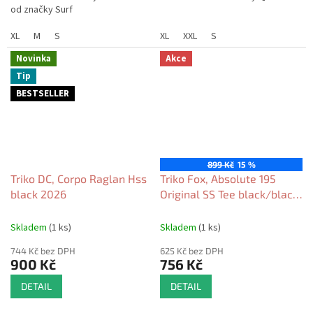
od značky Surf
XL
M
S
XL
XXL
S
Novinka
Akce
Tip
BESTSELLER
899 Kč
15 %
Triko DC, Corpo Raglan Hss
Triko Fox, Absolute 195
black 2026
Original SS Tee black/black
2026
Skladem
(1 ks)
Skladem
(1 ks)
744 Kč bez DPH
625 Kč bez DPH
900 Kč
756 Kč
DETAIL
DETAIL