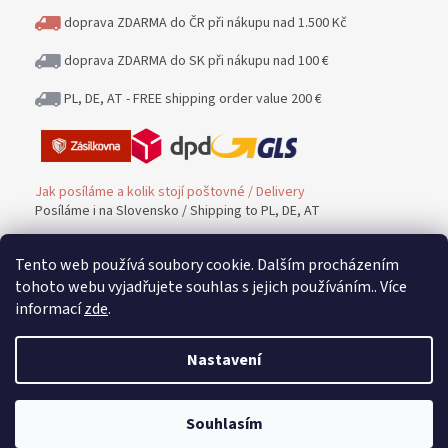
doprava ZDARMA do ČR při nákupu nad 1.500 Kč
doprava ZDARMA do SK při nákupu nad 100 €
PL, DE, AT - FREE shipping order value 200 €
Jak posíláme a kolik stojí poštovné / Delivery
Posíláme i na Slovensko / Shipping to PL, DE, AT
Tento web používá soubory cookie. Dalším procházením
Platba / PAYMENT
tohoto webu vyjadřujete souhlas s jejich používáním.. Více
informací
zde
.
Možnost platby / Payment methods
Nastavení
Vrácení zboží a peněz / Warranty and Complaints
Souhlasím