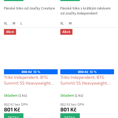
Pánské triko od značky Creature
Pánské triko s krátkým rukávem
od značky Independent
XL
M
L
XL
M
Akce
Akce
890 Kč
10 %
890 Kč
10 %
Triko Independent, BTG
Triko Independent, BTG
Summit SS Heavyweight
Summit SS Heavyweight
white/blue/red 2026
forest 2026
Skladem
(1 ks)
Skladem
(1 ks)
662 Kč bez DPH
662 Kč bez DPH
801 Kč
801 Kč
DETAIL
DETAIL