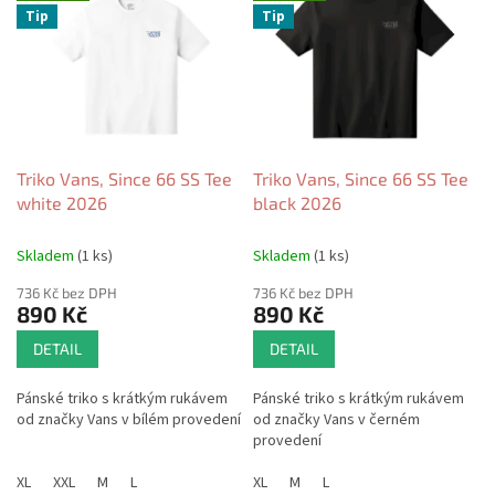
ý
r
Tip
Tip
p
o
i
d
s
u
p
k
r
t
o
ů
d
Triko Vans, Since 66 SS Tee
Triko Vans, Since 66 SS Tee
u
white 2026
black 2026
k
t
Skladem
(1 ks)
Skladem
(1 ks)
ů
736 Kč bez DPH
736 Kč bez DPH
890 Kč
890 Kč
DETAIL
DETAIL
Pánské triko s krátkým rukávem
Pánské triko s krátkým rukávem
od značky Vans v bílém provedení
od značky Vans v černém
provedení
XL
XXL
M
L
XL
M
L