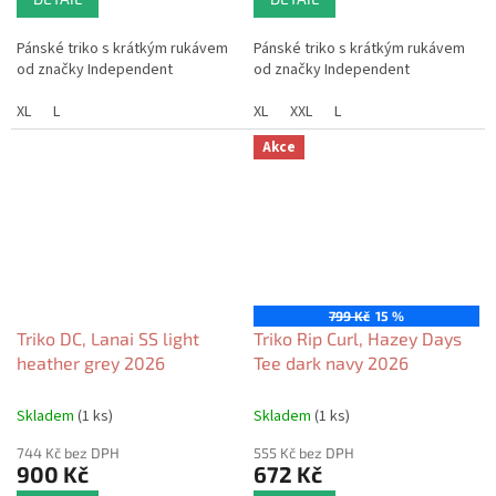
Pánské triko s krátkým rukávem
Pánské triko s krátkým rukávem
od značky Independent
od značky Independent
XL
L
XL
XXL
L
Akce
799 Kč
15 %
Triko DC, Lanai SS light
Triko Rip Curl, Hazey Days
heather grey 2026
Tee dark navy 2026
Skladem
(1 ks)
Skladem
(1 ks)
744 Kč bez DPH
555 Kč bez DPH
900 Kč
672 Kč