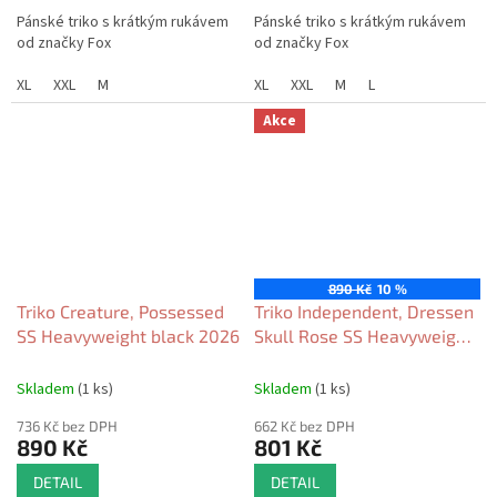
Pánské triko s krátkým rukávem
Pánské triko s krátkým rukávem
od značky Fox
od značky Fox
XL
XXL
M
XL
XXL
M
L
Akce
890 Kč
10 %
Triko Creature, Possessed
Triko Independent, Dressen
SS Heavyweight black 2026
Skull Rose SS Heavyweight
white 2026
Skladem
(1 ks)
Skladem
(1 ks)
736 Kč bez DPH
662 Kč bez DPH
890 Kč
801 Kč
DETAIL
DETAIL