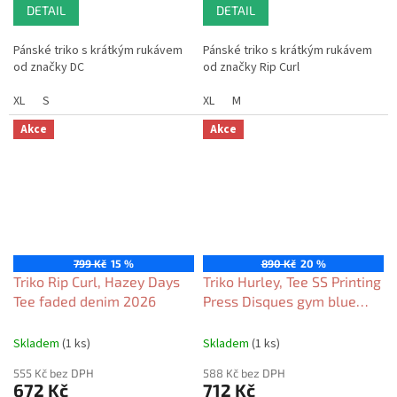
DETAIL
DETAIL
Pánské triko s krátkým rukávem
Pánské triko s krátkým rukávem
od značky DC
od značky Rip Curl
XL
S
XL
M
Akce
Akce
799 Kč
15 %
890 Kč
20 %
Triko Rip Curl, Hazey Days
Triko Hurley, Tee SS Printing
Tee faded denim 2026
Press Disques gym blue
2026
Skladem
(1 ks)
Skladem
(1 ks)
555 Kč bez DPH
588 Kč bez DPH
672 Kč
712 Kč