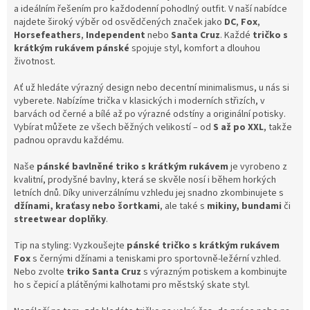
a ideálním řešením pro každodenní pohodlný outfit. V naší nabídce
najdete široký výběr od osvědčených značek jako
DC
,
Fox
,
Horsefeathers
,
Independent
nebo
Santa Cruz
. Každé
tričko s
krátkým rukávem pánské
spojuje styl, komfort a dlouhou
životnost.
Ať už hledáte výrazný design nebo decentní minimalismus, u nás si
vyberete. Nabízíme trička v klasických i moderních střizích, v
barvách od černé a bílé až po výrazné odstíny a originální potisky.
Vybírat můžete ze všech běžných velikostí – od
S až po XXL
, takže
padnou opravdu každému.
Naše
pánské bavlněné triko s krátkým rukávem
je vyrobeno z
kvalitní, prodyšné bavlny, která se skvěle nosí i během horkých
letních dnů. Díky univerzálnímu vzhledu jej snadno zkombinujete s
džínami, kraťasy nebo šortkami
, ale také s
mikiny, bundami
či
streetwear doplňky
.
Tip na styling: Vyzkoušejte
pánské tričko s krátkým rukávem
Fox
s černými džínami a teniskami pro sportovně-ležérní vzhled.
Nebo zvolte
triko Santa Cruz
s výrazným potiskem a kombinujte
ho s čepicí a plátěnými kalhotami pro městský skate styl.