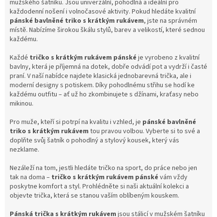
mužského šatníku. Jsou univerzální, pohodlná a ideální pro
k
každodenní nošení i volnočasové aktivity. Pokud hledáte kvalitní
y
pánské bavlněné triko s krátkým rukávem
, jste na správném
v
místě. Nabízíme širokou škálu stylů, barev a velikostí, které sednou
ý
každému.
p
i
Každé
tričko s krátkým rukávem pánské
je vyrobeno z kvalitní
s
bavlny, která je příjemná na dotek, dobře odvádí pot a vydrží i časté
u
praní. V naší nabídce najdete klasická jednobarevná trička, ale i
moderní designy s potiskem. Díky pohodlnému střihu se hodí ke
každému outfitu – ať už ho zkombinujete s džínami, kraťasy nebo
mikinou.
Pro muže, kteří si potrpí na kvalitu i vzhled, je
pánské bavlněné
triko s krátkým rukávem
tou pravou volbou. Vyberte si to své a
doplňte svůj šatník o pohodlný a stylový kousek, který vás
nezklame.
Nezáleží na tom, jestli hledáte tričko na sport, do práce nebo jen
tak na doma –
tričko s krátkým rukávem pánské
vám vždy
poskytne komfort a styl. Prohlédněte si naši aktuální kolekci a
objevte trička, která se stanou vaším oblíbeným kouskem.
Pánská trička s krátkým rukávem
jsou stálicí v mužském šatníku