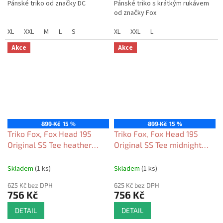
Pánské triko od značky DC
Pánské triko s krátkým rukávem
od značky Fox
XL
XXL
M
L
S
XL
XXL
L
Akce
Akce
899 Kč
15 %
899 Kč
15 %
Triko Fox, Fox Head 195
Triko Fox, Fox Head 195
Original SS Tee heather
Original SS Tee midnight
graphite 2026
2026
Skladem
(1 ks)
Skladem
(1 ks)
625 Kč bez DPH
625 Kč bez DPH
756 Kč
756 Kč
DETAIL
DETAIL