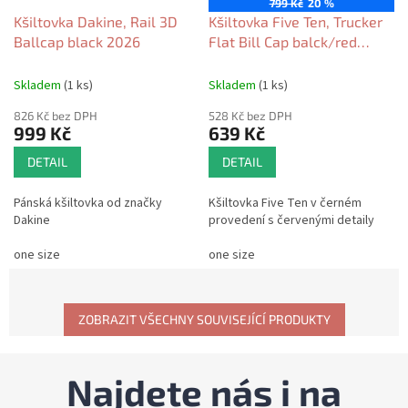
799 Kč
20 %
Kšiltovka Dakine, Rail 3D
Kšiltovka Five Ten, Trucker
Ballcap black 2026
Flat Bill Cap balck/red
2024/25
Skladem
(1 ks)
Skladem
(1 ks)
826 Kč bez DPH
528 Kč bez DPH
999 Kč
639 Kč
DETAIL
DETAIL
Pánská kšiltovka od značky
Kšiltovka Five Ten v černém
Dakine
provedení s červenými detaily
one size
one size
ZOBRAZIT VŠECHNY SOUVISEJÍCÍ PRODUKTY
Najdete nás i na