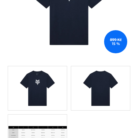
899 Kč
15 %