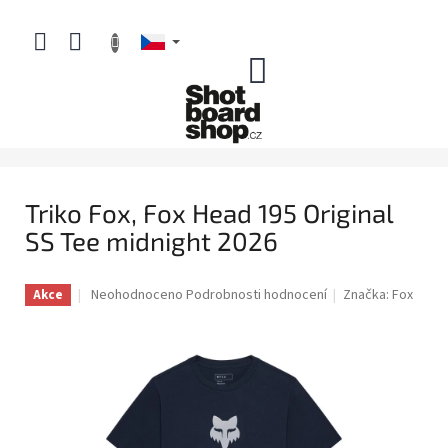
Přejít
na
obsah
NÁKUPNÍ
KOŠÍK
Triko Fox, Fox Head 195 Original
SS Tee midnight 2026
Průměrné
Neohodnoceno
Podrobnosti hodnocení
Značka:
Fox
Akce
hodnocení
produktu
je
0,0
z
5
hvězdiček.