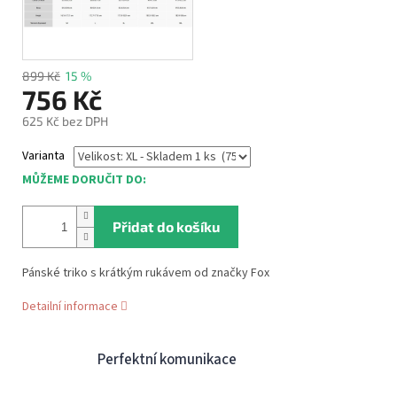
899 Kč
15 %
756 Kč
625 Kč bez DPH
Měrná
Varianta
cena:
MŮŽEME DORUČIT DO:
Přidat do košíku
Pánské triko s krátkým rukávem od značky Fox
Detailní informace
Perfektní komunikace