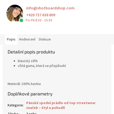
info
@
shotboardshop.com
+420 737 638 809
Po-Pá 8:30 - 15:30
Popis
Hodnocení
Diskuze
Detailní popis produktu
klasický střih
všitá guma, která se přizpůsobí
Materiál: 100% bavlna
Doplňkové parametry
Pánské spodní prádlo od top streetwear
Kategorie
:
značek – Styl a pohodlí
Záruka
:
2 roky