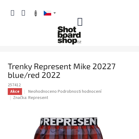
Přejít
na
obsah
NÁKUPNÍ
KOŠÍK
Trenky Represent Mike 20227
blue/red 2022
257412
Průměrné
Neohodnoceno
Podrobnosti hodnocení
Akce
hodnocení
Značka:
Represent
produktu
je
0,0
z
5
hvězdiček.