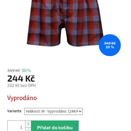
349 Kč
30 %
349 Kč
30 %
244 Kč
202 Kč bez DPH
Měrná
Vyprodáno
cena:
Varianta
Přidat do košíku