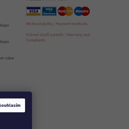
Možnost platby / Payment methods
ákupu
Vrácení zboží a peněz / Warranty and
Complaints
ákupu
der value
é /
Souhlasím
 to PL,