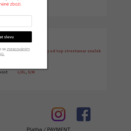
vněné zboží.
kat slevu
plňkové parametry
e se
zpracováním
egorie
:
Pánské ponožky od top streetwear značek
jů.
uka
:
2 roky
N
:
Zvolte variantu
ikost
:
L/XL
,
S/M
Platba / PAYMENT