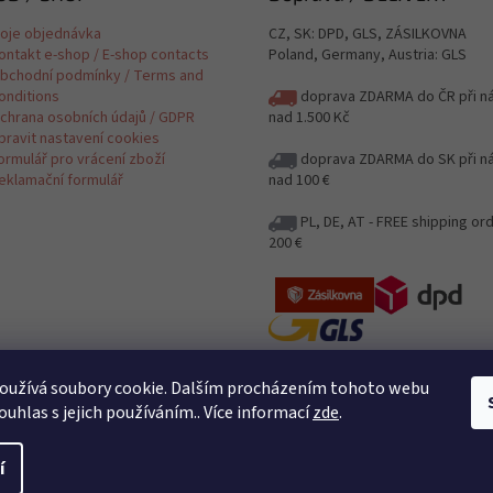
oje objednávka
CZ, SK: DPD, GLS, ZÁSILKOVNA
ontakt e-shop / E-shop contacts
Poland, Germany, Austria: GLS
bchodní podmínky / Terms and
onditions
doprava ZDARMA do ČR při n
chrana osobních údajů / GDPR
nad 1.500 Kč
pravit nastavení cookies
ormulář pro vrácení zboží
doprava ZDARMA do SK při n
eklamační formulář
nad 100 €
PL, DE, AT - FREE shipping or
200 €
Jak posíláme a kolik stojí poštovn
oužívá soubory cookie. Dalším procházením tohoto webu
Delivery
ouhlas s jejich používáním.. Více informací
zde
.
Posíláme i na Slovensko / Shipping
DE, AT
í