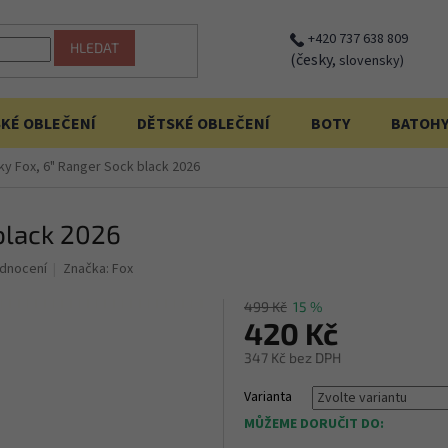
+420 737 638 809
HLEDAT
(česky,
slovensky)
KÉ OBLEČENÍ
DĚTSKÉ OBLEČENÍ
BOTY
BATOH
y Fox, 6" Ranger Sock black 2026
black 2026
dnocení
Značka:
Fox
499 Kč
15 %
420 Kč
347 Kč bez DPH
Měrná
Varianta
cena:
MŮŽEME DORUČIT DO: