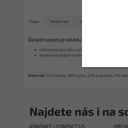
Popis
Hodnocení
Diskuze
Ostatní info
Detailní popis produktu
Cyklistické ponožky v prodyšném provedení z techn
Kompresní podpora kotníkové části, prodyšné perfo
Materiál:
15% bavlna, 68% nylon, 13% polyester, 4% ela
Najdete nás i na so
KONTAKT / CONTACT US
OBCHO