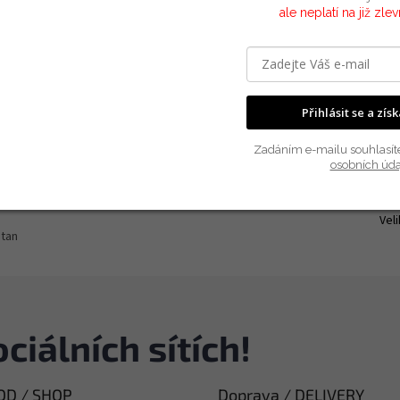
ale neplatí na již zle
rmace
Přihlásit se a zís
Do
Zadáním e-mailu souhlasít
ického materiálu, který odvádí vlhkost a pot
Kat
osobních úda
rované zóny, konstrukce s plochými švy pro větší pohodlí
Zár
EA
Vel
stan
ciálních sítích!
D / SHOP
Doprava / DELIVERY