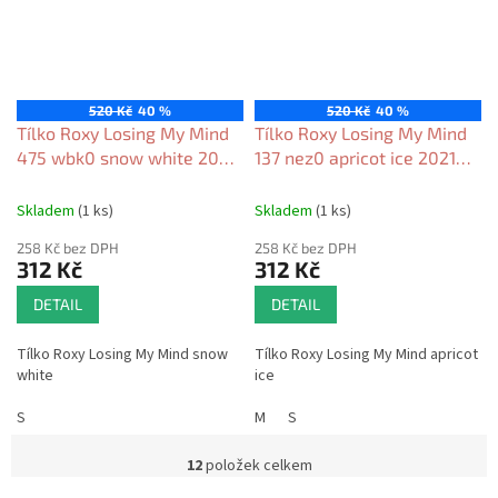
520 Kč
40 %
520 Kč
40 %
Tílko Roxy Losing My Mind
Tílko Roxy Losing My Mind
475 wbk0 snow white 2023
137 nez0 apricot ice 2021
dámské
dámské
Skladem
(1 ks)
Skladem
(1 ks)
258 Kč bez DPH
258 Kč bez DPH
312 Kč
312 Kč
DETAIL
DETAIL
Tílko Roxy Losing My Mind snow
Tílko Roxy Losing My Mind apricot
white
ice
S
M
S
12
položek celkem
O
v