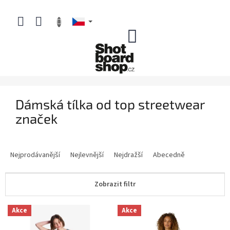
Přejít
na
obsah
NÁKUPNÍ
KOŠÍK
Dámská tílka od top streetwear
značek
Ř
a
Nejprodávanější
Nejlevnější
Nejdražší
Abecedně
z
e
Zobrazit filtr
n
í
V
p
Akce
Akce
ý
r
p