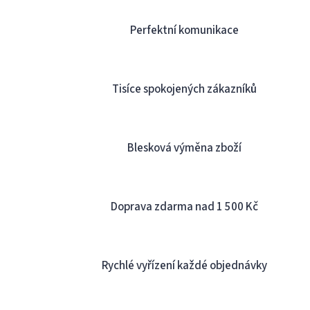
l
á
Perfektní komunikace
d
a
c
í
Tisíce spokojených zákazníků
p
r
v
k
y
Blesková výměna zboží
v
ý
p
i
Doprava zdarma nad 1 500 Kč
s
u
Rychlé vyřízení každé objednávky