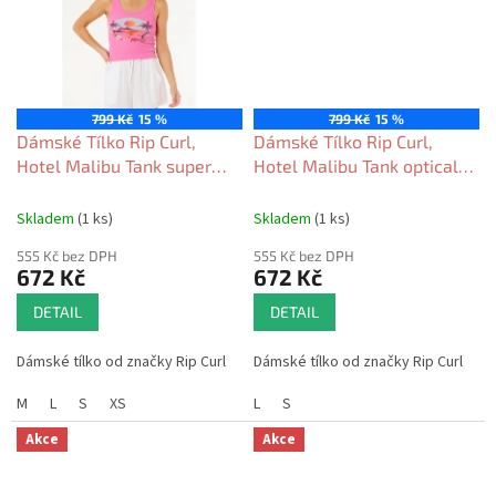
799 Kč
15 %
799 Kč
15 %
Dámské Tílko Rip Curl,
Dámské Tílko Rip Curl,
Hotel Malibu Tank super
Hotel Malibu Tank optical
pink 2026
white 2026
Skladem
(1 ks)
Skladem
(1 ks)
555 Kč bez DPH
555 Kč bez DPH
672 Kč
672 Kč
DETAIL
DETAIL
Dámské tílko od značky Rip Curl
Dámské tílko od značky Rip Curl
M
L
S
XS
L
S
Akce
Akce