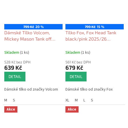
799 Kč
20 %
799 Kč
15 %
Dámské Tílko Volcom,
Tílko Fox, Fox Head Tank
Mickey Mason Tank off
black/pink 2025/26
white 2026
dámské
Skladem
(1 ks)
Skladem
(1 ks)
528 Kč bez DPH
561 Kč bez DPH
639 Kč
679 Kč
DETAIL
DETAIL
Dámské tílko od značky Volcom
Dámské tílko od značky Fox
M
S
XL
M
L
S
Akce
Akce