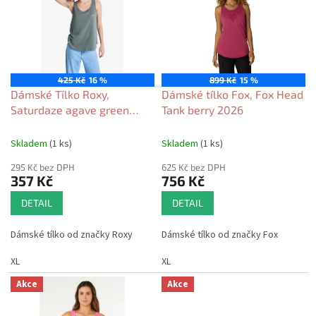
o
i
d
s
u
p
k
r
t
o
ů
425 Kč
16 %
899 Kč
15 %
d
Dámské Tílko Roxy,
Dámské tílko Fox, Fox Head
u
Saturdaze agave green
Tank berry 2026
k
2026
t
Skladem
(1 ks)
Skladem
(1 ks)
ů
295 Kč bez DPH
625 Kč bez DPH
357 Kč
756 Kč
DETAIL
DETAIL
Dámské tílko od značky Roxy
Dámské tílko od značky Fox
XL
XL
Akce
Akce