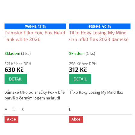
749 Kč
15 %
520 Kč
40 %
Dámské tílko Fox, Fox Head
Tílko Roxy Losing My Mind
Tank white 2026
475 nfk0 flax 2023 dámské
Skladem
(1 ks)
Skladem
(1 ks)
521 Kč bez DPH
258 Kč bez DPH
630 Kč
312 Kč
DETAIL
DETAIL
Dámské tílko od značky Fox v bílé
Tílko Roxy Losing My Mind flax
barvě s černým logem na hrudi
M
L
S
L
Akce
Akce