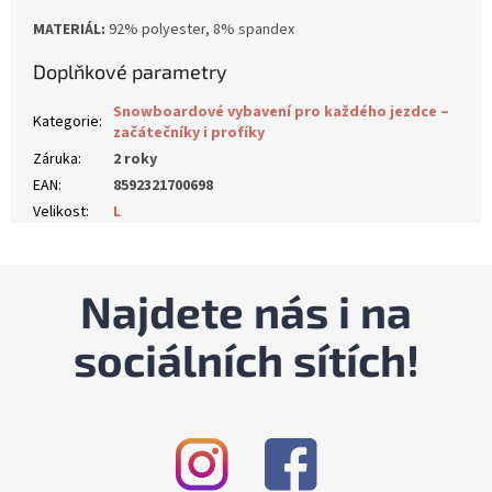
MATERIÁL:
92% polyester, 8% spandex
Doplňkové parametry
Snowboardové vybavení pro každého jezdce –
Kategorie
:
začátečníky i profíky
Záruka
:
2 roky
EAN
:
8592321700698
Velikost
:
L
Najdete nás i na
sociálních sítích!