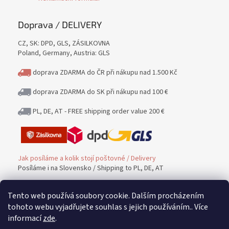
Doprava / DELIVERY
CZ, SK: DPD, GLS, ZÁSILKOVNA
Poland, Germany, Austria: GLS
doprava ZDARMA do ČR při nákupu nad 1.500 Kč
doprava ZDARMA do SK při nákupu nad 100 €
PL, DE, AT - FREE shipping order value 200 €
Jak posíláme a kolik stojí poštovné / Delivery
Posíláme i na Slovensko / Shipping to PL, DE, AT
Tento web používá soubory cookie. Dalším procházením
Platba / PAYMENT
tohoto webu vyjadřujete souhlas s jejich používáním.. Více
informací
zde
.