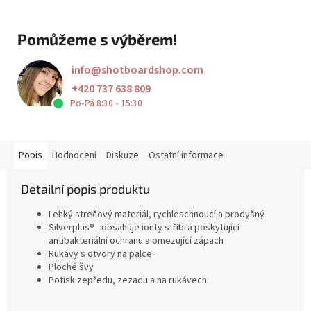
Pomůžeme s výběrem!
info
@
shotboardshop.com
+420 737 638 809
Po-Pá 8:30 - 15:30
Popis
Hodnocení
Diskuze
Ostatní informace
Detailní popis produktu
Lehký strečový materiál, rychleschnoucí a prodyšný
Silverplus® - obsahuje ionty stříbra poskytující
antibakteriální ochranu a omezující zápach
Rukávy s otvory na palce
Ploché švy
Potisk zepředu, zezadu a na rukávech