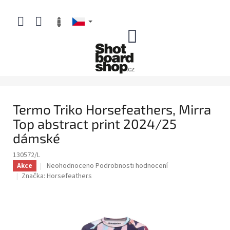
Přejít
na
obsah
NÁKUPNÍ
KOŠÍK
Termo Triko Horsefeathers, Mirra
Top abstract print 2024/25
dámské
130572/L
Průměrné
Neohodnoceno
Podrobnosti hodnocení
Akce
hodnocení
Značka:
Horsefeathers
produktu
je
0,0
z
5