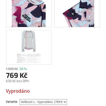
1 099 Kč
30 %
769 Kč
636 Kč bez DPH
Měrná
Vyprodáno
cena:
Varianta