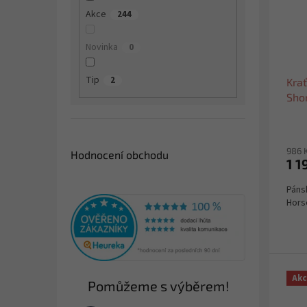
o
e
p
Akce
244
d
l
r
u
o
Novinka
0
k
d
t
u
Tip
2
ů
Kra
k
Sho
t
ů
986 
Hodnocení obchodu
1 1
Páns
Hors
Ak
Pomůžeme s výběrem!