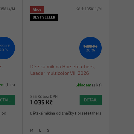
35814/M
Kód:
135811/M
Akce
BESTSELLER
99 Kč
1 299 Kč
20 %
20 %
s,
Dětská mikina Horsefeathers,
Leader multicolor VIII 2026
dem
(1 ks)
Skladem
(1 ks)
855 Kč bez DPH
ETAIL
DETAIL
1 035 Kč
m od
Dětská mikina od značky Horsefetahers
M
L
S