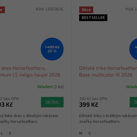
Kód:
135826/XL
Kód:
1
ce
Akce
BESTSELLER
1 499 Kč
4
20 %
 dres Horsefeathers,
Dětské triko Horsefeather
ntum LS indigo/taupe 2026
Base multicolor IX 2026
Skladem
(1 ks)
Skla
Kč bez DPH
330 Kč bez DPH
DETAIL
D
93 Kč
399 Kč
ký bike dres s dlouhým rukávem
Dětské triko s krátkým rukáve
načky Horsefeathers
značky Horsefeathers
L
S
M
S