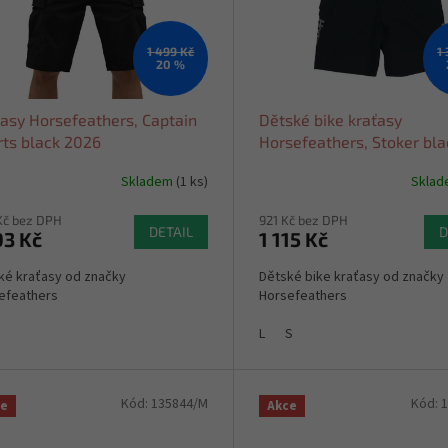
1 499 Kč
1
20 %
ťasy Horsefeathers, Captain
Dětské bike kraťasy
rts black 2026
Horsefeathers, Stoker bla
2026
Skladem
(1 ks)
Skla
Kč bez DPH
921 Kč bez DPH
DETAIL
D
93 Kč
1 115 Kč
ké kraťasy od značky
Dětské bike kraťasy od značky
efeathers
Horsefeathers
L
S
Kód:
135844/M
Kód:
1
ce
Akce