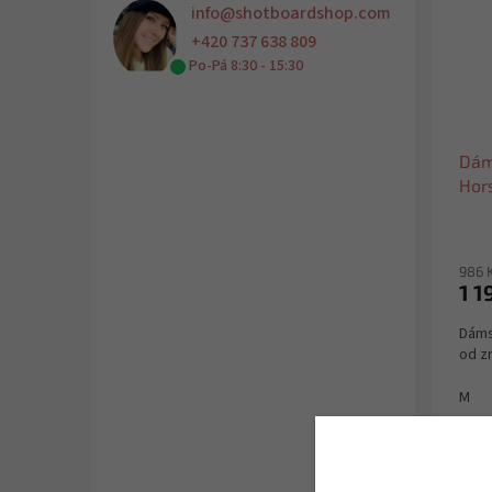
info
@
shotboardshop.com
+420 737 638 809
Po-Pá 8:30 - 15:30
Dám
Hor
indi
986 
1 1
Dáms
od z
M
Ak