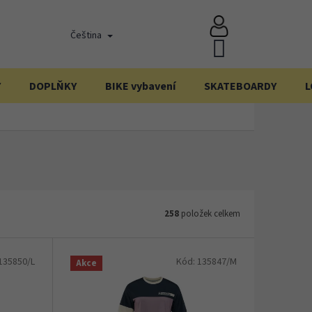
Čeština
NÁKUPNÍ
KOŠÍK
Y
DOPLŇKY
BIKE vybavení
SKATEBOARDY
L
258
položek celkem
135850/L
Kód:
135847/M
Akce