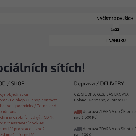
NAČÍST 12 DALŠÍCH
S
1
22
O
t
v
r
NAHORU
á
l
n
á
k
d
o
a
ciálních sítích!
v
c
á
í
n
p
í
D / SHOP
Doprava / DELIVERY
r
v
oje objednávka
CZ, SK: DPD, GLS, ZÁSILKOVNA
k
ontakt e-shop / E-shop contacts
Poland, Germany, Austria: GLS
y
bchodní podmínky / Terms and
v
onditions
doprava ZDARMA do ČR při n
ý
chrana osobních údajů / GDPR
nad 1.500 Kč
p
pravit nastavení cookies
i
ormulář pro vrácení zboží
doprava ZDARMA do SK při n
s
eklamační formulář
nad 100 €
u