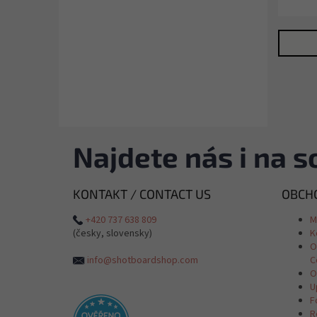
Najdete nás i na so
KONTAKT / CONTACT US
OBCHO
+420 737 638 809
M
(česky, slovensky)
K
O
info@shotboardshop.com
C
O
U
F
R