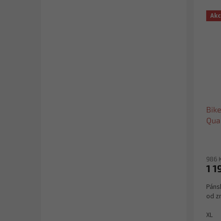
Ak
Bike
Qua
986 
1 1
Páns
od z
XL