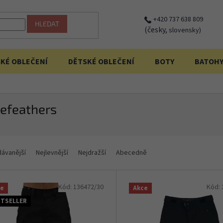
+420 737 638 809
HLEDAT
(česky,
slovensky)
KÉ OBLEČENÍ
DĚTSKÉ OBLEČENÍ
BOTY
BATOH
efeathers
dávanější
Nejlevnější
Nejdražší
Abecedně
Kód:
136472/30
Kód:
ce
Akce
STSELLER