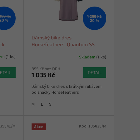
 399 Kč
1 299 Kč
20 %
20 %
Dámský bike dres
ck
Horsefeathers, Quantum SS
indigo/iris 2026
dem
(1 ks)
Skladem
(1 ks)
855 Kč bez DPH
ETAIL
DETAIL
1 035 Kč
Dámský bike dres s krátkým rukávem
od značky Horsefeathers
M
L
S
35841/M
Kód:
135838/M
Akce