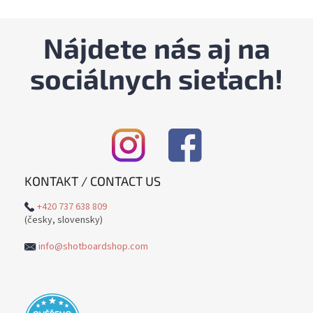
v
l
á
Nájdete nás aj na
d
a
sociálnych sieťach!
c
i
e
p
r
v
k
y
KONTAKT / CONTACT US
v
ý
+420 737 638 809
p
(česky, slovensky)
i
s
info@shotboardshop.com
u