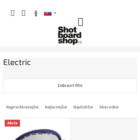
Prejsť
na
obsah
NÁKUPNÝ
KOŠÍK
Electric
Zobrazit filtr
R
a
Najpredávanejšie
Najlacnejšie
Najdrahšie
Abecedne
d
e
V
Akcia
n
ý
i
p