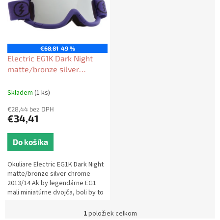
e
i
p
s
r
p
o
r
d
o
€68,81
49 %
u
d
Electric EG1K Dark Night
k
u
matte/bronze silver
t
k
chrome 2013/14 Detské
o
t
Skladem
(1 ks)
v
o
€28,44 bez DPH
v
€34,41
Do košíka
Okuliare Electric EG1K Dark Night
matte/bronze silver chrome
2013/14 Ak by legendárne EG1
mali miniatúrne dvojča, boli by to
EG1K. V tomto prípade na veľkosti
naozaj nezáleží....
1
položiek celkom
O