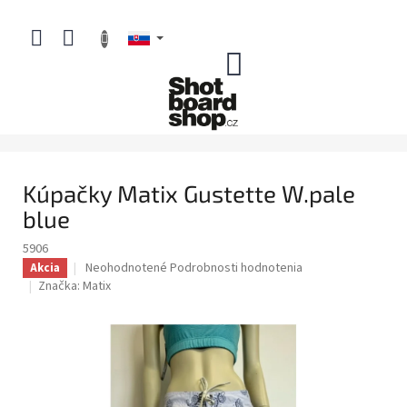
Prejsť
na
obsah
NÁKUPNÝ
KOŠÍK
Kúpačky Matix Gustette W.pale
blue
5906
Priemerné
Neohodnotené
Podrobnosti hodnotenia
Akcia
hodnotenie
Značka:
Matix
produktu
je
0,0
z
5
hviezdičiek.