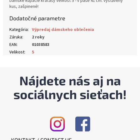
Dámske kúpacie kraťasy Veľkosť 5 - v páse 41 cm. Vystavený
kus, zašpinené!
Dodatočné parametre
Kategória
:
Výpredaj dámskeho oblečenia
Záruka
:
2 roky
EAN
:
01038583
Velikost
:
5
Nájdete nás aj na
sociálnych sieťach!