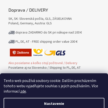
Doprava / DELIVERY
SK, SK: Slovenská pošta, GLS, ZÁSIELKOVNA
Poland, Germany, Austria: GLS
doprava ZADARMO do SK pri nákupe nad 100 €
PL, DE, AT - FREE shipping order value 200 €
Ako posielame a koľko stojí poštovné / Delivery
Posielame aj na Slovensko / Shipping to PL, DE, AT
Tento web používá soubory cookie. Dalším procházením
Platba / PAYMENT
tohoto webu vyjadřujete souhlas s jejich používáním.. Více
informací
zde
.
Možnosť platby / Payment methods
Nastavenie