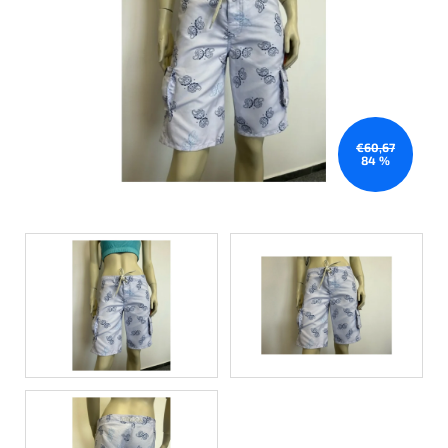
€60,67
84 %