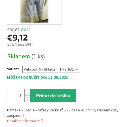
€60,67
84 %
€9,12
€7,54 bez DPH
Jednotková
Skladem
(1 ks)
cena:
Variant
11.08.2026
MÔŽEME DORUČIŤ DO:
Pridať do košíka
Dámske kúpacie kraťasy Veľkosť 5 - v páse 41 cm. Vystavený kus,
zašpinené!
Detailné informácie