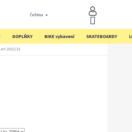
Čeština
NÁKUPNÍ
KOŠÍK
Y
DOPLŇKY
BIKE vybavení
SKATEBOARDY
L
 art 2022/23