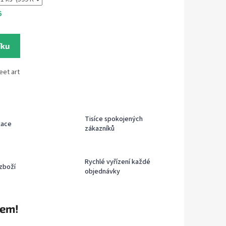
6
íku
eet art
Tisíce spokojených
kace
zákazníků
Rychlé vyřízení každé
zboží
objednávky
rem!