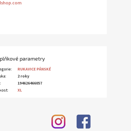
dshop.com
plňkové parametry
egorie
:
RUKAVICE PÁNSKÉ
uka
:
2 roky
N
:
194626466057
ikost
:
XL