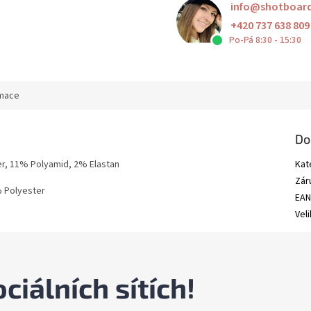
info
@
shotboar
+420 737 638 809
Po-Pá 8:30 - 15:30
rmace
Do
er, 11% Polyamid, 2% Elastan
Kat
Zár
 Polyester
EA
Vel
ciálních sítích!