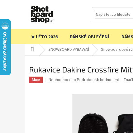
Přejít
na
obsah
☀️ LÉTO 2026
PÁNSKÉ OBLEČENÍ
DÁMS
Domů
SNOWBOARD VYBAVENÍ
Snowboardové ru
Rukavice Dakine Crossfire Mit
Průměrné
Neohodnoceno
Podrobnosti hodnocení
Znač
Akce
hodnocení
produktu
je
0,0
z
5
hvězdiček.