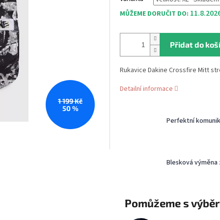
11.8.202
MŮŽEME DORUČIT DO:
Přidat do koš
Rukavice Dakine Crossfire Mitt str
Detailní informace
1 199 Kč
50 %
Perfektní komuni
Blesková výměna 
Pomůžeme s výbě