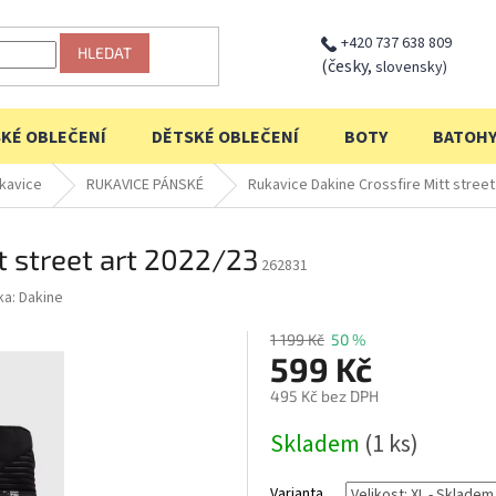
+420 737 638 809
HLEDAT
(česky,
slovensky)
KÉ OBLEČENÍ
DĚTSKÉ OBLEČENÍ
BOTY
BATOH
kavice
RUKAVICE PÁNSKÉ
Rukavice Dakine Crossfire Mitt street
t street art 2022/23
262831
ka:
Dakine
1 199 Kč
50 %
599 Kč
495 Kč bez DPH
Měrná
Skladem
(1 ks)
cena:
Varianta