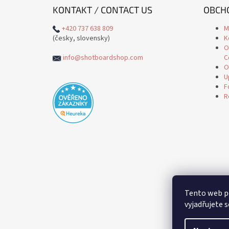
KONTAKT / CONTACT US
OBCHO
+420 737 638 809
M
(česky, slovensky)
K
O
info@shotboardshop.com
C
O
U
F
R
Tento web p
vyjadřujete s