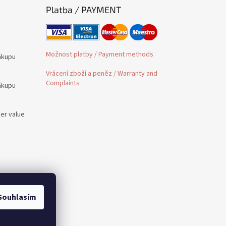
Platba / PAYMENT
Možnost platby / Payment methods
ákupu
Vrácení zboží a peněz / Warranty and
Complaints
ákupu
der value
é /
Souhlasím
 to PL,