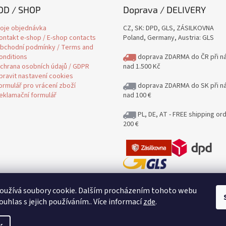
D / SHOP
Doprava / DELIVERY
oje objednávka
CZ, SK: DPD, GLS, ZÁSILKOVNA
ontakt e-shop / E-shop contacts
Poland, Germany, Austria: GLS
bchodní podmínky / Terms and
onditions
doprava ZDARMA do ČR při n
chrana osobních údajů / GDPR
nad 1.500 Kč
pravit nastavení cookies
ormulář pro vrácení zboží
doprava ZDARMA do SK při n
eklamační formulář
nad 100 €
PL, DE, AT - FREE shipping or
200 €
Jak posíláme a kolik stojí poštovn
oužívá soubory cookie. Dalším procházením tohoto webu
Delivery
ouhlas s jejich používáním.. Více informací
zde
.
Posíláme i na Slovensko / Shipping
DE, AT