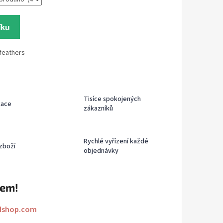
íku
feathers
Tisíce spokojených
kace
zákazníků
Rychlé vyřízení každé
zboží
objednávky
rem!
dshop.com