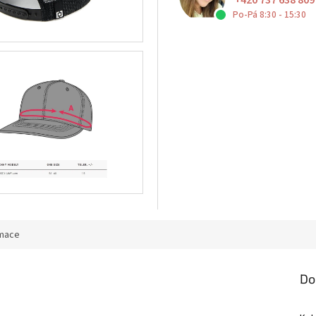
+420 737 638 809
Po-Pá 8:30 - 15:30
rmace
Do