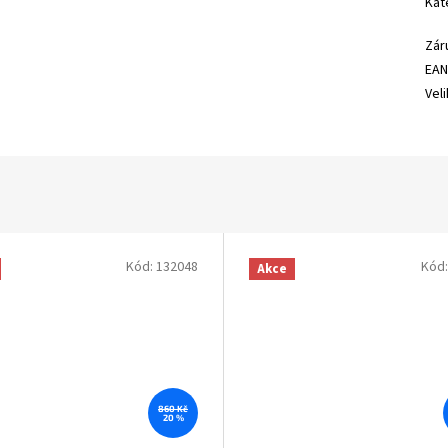
Kat
Zár
EA
Vel
Kód:
132048
Kód
Akce
860 Kč
20 %