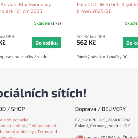
 Arcade, Blackwood ivy
Pásek DC, Web belt 3 gold
/black 101 cm 2025
brown 2025/26
Skladem
(1 ks)
Sklad
bez DPH
464 Kč bez DPH
Kč
562 Kč
Do košíku
Do k
 opasek od značky Arcade
Pánský pásek od značky DC
ciálních sítích!
D / SHOP
Doprava / DELIVERY
oje objednávka
CZ, SK: DPD, GLS, ZÁSILKOVNA
ontakt e-shop / E-shop contacts
Poland, Germany, Austria: GLS
bchodní podmínky / Terms and
onditions
doprava ZDARMA do ČR při n