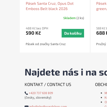
Pásek Santa Cruz, Opus Dot
Pásek
Emboss Belt black 2026
green
Skladem
(2 ks)
488 Kč bez DPH
569 Kč 
590 Kč
688 
Do košíku
Pásek od značky Santa Cruz
Pružný
Najdete nás i na so
KONTAKT / CONTACT US
OBCHO
+420 737 638 809
M
(česky, slovensky)
K
O
info@shotboardshop.com
C