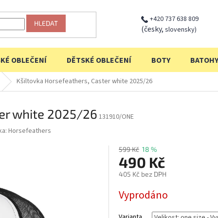
+420 737 638 809
HLEDAT
(česky,
slovensky)
KÉ OBLEČENÍ
DĚTSKÉ OBLEČENÍ
BOTY
BATOH
Kšiltovka Horsefeathers, Caster white 2025/26
ter white 2025/26
131910/ONE
ka:
Horsefeathers
599 Kč
18 %
490 Kč
405 Kč bez DPH
Měrná
Vyprodáno
cena:
Varianta