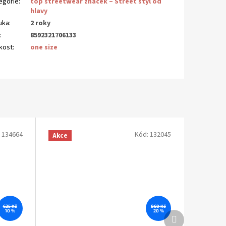
egorie
:
top streetwear značek – Street styl od
hlavy
uka
:
2 roky
N
:
8592321706133
ikost
:
one size
:
134664
Kód:
132045
Akce
625 Kč
860 Kč
10 %
20 %
Další
produkt