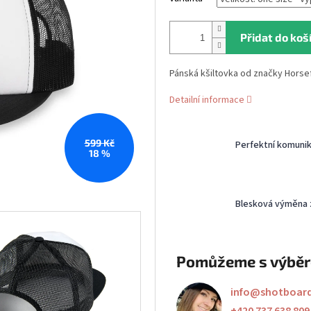
Přidat do koš
Pánská kšiltovka od značky Horse
Detailní informace
599 Kč
Perfektní komuni
18 %
Blesková výměna 
Pomůžeme s výbě
info
@
shotboar