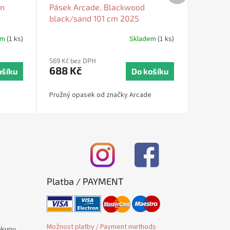
en
Pásek Arcade, Blackwood
black/sand 101 cm 2025
em
(1 ks)
Skladem
(1 ks)
569 Kč bez DPH
688 Kč
ošíku
Do košíku
Pružný opasek od značky Arcade
Platba / PAYMENT
Možnost platby / Payment methods
ákupu