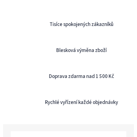
d
a
c
í
Tisíce spokojených zákazníků
p
r
v
k
y
Blesková výměna zboží
v
ý
p
i
Doprava zdarma nad 1 500 Kč
s
u
Rychlé vyřízení každé objednávky