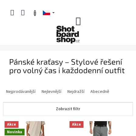
Přejít
na
obsah
NÁKUPNÍ
KOŠÍK
Pánské kraťasy – Stylové řešení
pro volný čas i každodenní outfit
Ř
a
Nejprodávanější
Nejlevnější
Nejdražší
Abecedně
z
e
Zobrazit filtr
n
í
V
p
Akce
Akce
ý
r
Novinka
p