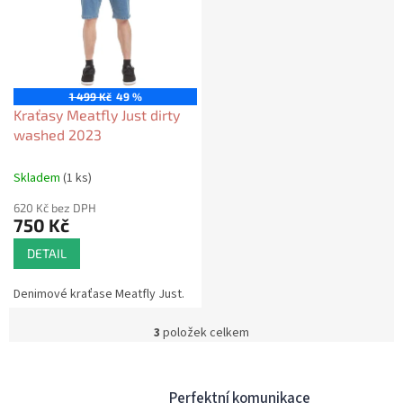
1 499 Kč
49 %
Kraťasy Meatfly Just dirty
washed 2023
Skladem
(1 ks)
620 Kč bez DPH
750 Kč
DETAIL
Denimové kraťase Meatfly Just.
3
položek celkem
O
v
l
á
Perfektní komunikace