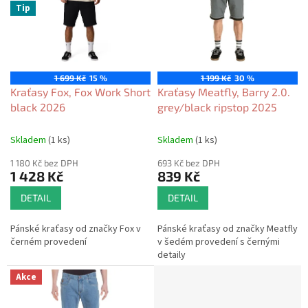
o
Tip
i
d
s
u
p
k
r
t
o
ů
1 699 Kč
15 %
1 199 Kč
30 %
d
Kraťasy Fox, Fox Work Short
Kraťasy Meatfly, Barry 2.0.
u
black 2026
grey/black ripstop 2025
k
t
Skladem
(1 ks)
Skladem
(1 ks)
ů
1 180 Kč bez DPH
693 Kč bez DPH
1 428 Kč
839 Kč
DETAIL
DETAIL
Pánské kraťasy od značky Fox v
Pánské kraťasy od značky Meatfly
černém provedení
v šedém provedení s černými
detaily
Akce