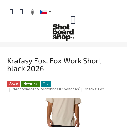
Přejít
na
obsah
NÁKUPNÍ
KOŠÍK
Kraťasy Fox, Fox Work Short
black 2026
Akce
Novinka
Tip
Průměrné
Neohodnoceno
Podrobnosti hodnocení
Značka:
Fox
hodnocení
produktu
je
0,0
z
5
hvězdiček.