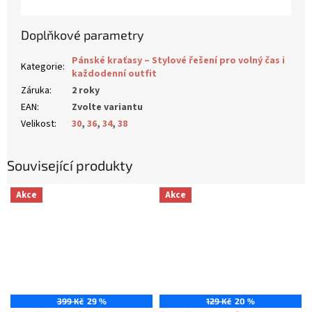
Doplňkové parametry
Pánské kraťasy – Stylové řešení pro volný čas i
Kategorie
:
každodenní outfit
Záruka
:
2 roky
EAN
:
Zvolte variantu
Velikost
:
30
,
36
,
34
,
38
Související produkty
Akce
Akce
399 Kč
29 %
129 Kč
20 %