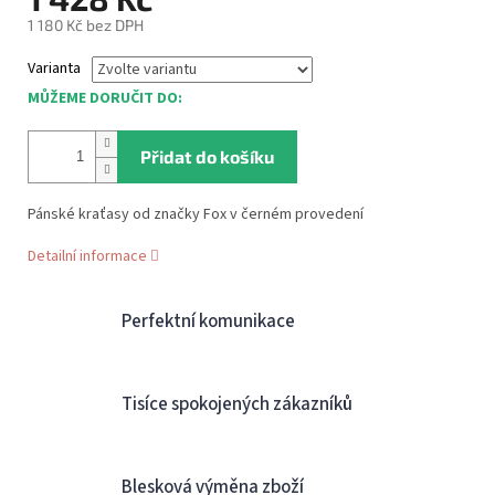
1 180 Kč bez DPH
Měrná
Varianta
cena:
MŮŽEME DORUČIT DO:
Přidat do košíku
Pánské kraťasy od značky Fox v černém provedení
Detailní informace
Perfektní komunikace
Tisíce spokojených zákazníků
Blesková výměna zboží