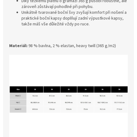
Díky těžkému plátnu o gramáži 365 g působí robustně, ale
zároveň zůstávají pohodlné při pohybu.
Unikátně tvarované boční švy zvyšují komfort při nošení a
praktické boční kapsy doplňují zadní výpustkové kapsy,
takže máš vše důležité vždy po ruce.
Materiál:
98 % bavlna, 2 % elastan, heavy twill (365 g/m2)