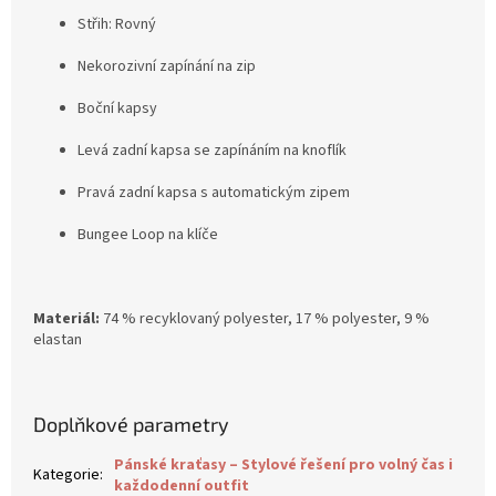
Střih:
Rovný
Nekorozivní zapínání na zip
Boční kapsy
Levá zadní kapsa se zapínáním na knoflík
Pravá zadní kapsa s automatickým zipem
Bungee Loop na klíče
Materiál:
74 % recyklovaný polyester, 17 % polyester, 9 %
elastan
Doplňkové parametry
Pánské kraťasy – Stylové řešení pro volný čas i
Kategorie
:
každodenní outfit