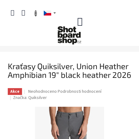
Přejít
na
obsah
NÁKUPNÍ
KOŠÍK
Kraťasy Quiksilver, Union Heather
Amphibian 19" black heather 2026
Průměrné
Neohodnoceno
Podrobnosti hodnocení
Akce
hodnocení
Značka:
Quiksilver
produktu
je
0,0
z
5
hvězdiček.