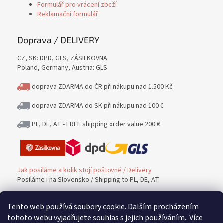
Formulář pro vrácení zboží
Reklamační formulář
Doprava / DELIVERY
CZ, SK: DPD, GLS, ZÁSILKOVNA
Poland, Germany, Austria: GLS
doprava ZDARMA do ČR při nákupu nad 1.500 Kč
doprava ZDARMA do SK při nákupu nad 100 €
PL, DE, AT - FREE shipping order value 200 €
Jak posíláme a kolik stojí poštovné / Delivery
Posíláme i na Slovensko / Shipping to PL, DE, AT
Tento web používá soubory cookie. Dalším procházením
Platba / PAYMENT
tohoto webu vyjadřujete souhlas s jejich používáním.. Více