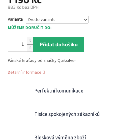
983 Kč bez DPH
Měrná
Varianta
cena:
MŮŽEME DORUČIT DO:
Přidat do košíku
Pánské kraťasy od značky Quiksilver
Detailní informace
Perfektní komunikace
Tisíce spokojených zákazníků
Blesková výměna zboží