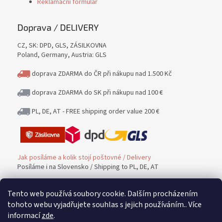
Reklamační formulář
Doprava / DELIVERY
CZ, SK: DPD, GLS, ZÁSILKOVNA
Poland, Germany, Austria: GLS
doprava ZDARMA do ČR při nákupu nad 1.500 Kč
doprava ZDARMA do SK při nákupu nad 100 €
PL, DE, AT - FREE shipping order value 200 €
Jak posíláme a kolik stojí poštovné / Delivery
Posíláme i na Slovensko / Shipping to PL, DE, AT
Tento web používá soubory cookie. Dalším procházením
Platba / PAYMENT
tohoto webu vyjadřujete souhlas s jejich používáním.. Více
informací
zde
.