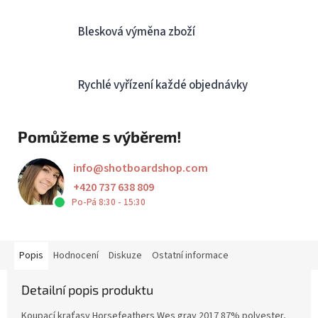
Blesková výměna zboží
Rychlé vyřízení každé objednávky
Pomůžeme s výběrem!
info
@
shotboardshop.com
+420 737 638 809
Po-Pá 8:30 - 15:30
Popis
Hodnocení
Diskuze
Ostatní informace
Detailní popis produktu
Koupací kraťasy Horsefeathers Wes gray 2017 87% polyester,