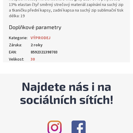
13% elastan čtyř směrný strečový materiál zapínání na suchý zip
a tkaničku přední kapsy, zadní kapsa na suchý zip sublimační tisk
délka: 19
Doplňkové parametry
Kategorie
:
VÝPRODEJ
Záruka
:
2 roky
EAN
:
8592321398703
Velikost
:
30
Najdete nás i na
sociálních sítích!