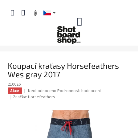
Přejít
na
obsah
NÁKUPNÍ
KOŠÍK
Koupací kraťasy Horsefeathers
Wes gray 2017
210026
Průměrné
Neohodnoceno
Podrobnosti hodnocení
Akce
hodnocení
Značka:
Horsefeathers
produktu
je
0,0
z
5
hvězdiček.