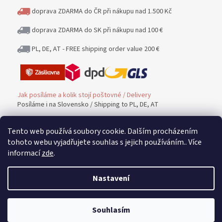
doprava ZDARMA do ČR při nákupu nad 1.500 Kč
doprava ZDARMA do SK při nákupu nad 100 €
PL, DE, AT - FREE shipping order value 200 €
Jak posíláme a kolik stojí poštovné / Delivery
Posíláme i na Slovensko / Shipping to PL, DE, AT
Tento web používá soubory cookie. Dalším procházením
Platba / PAYMENT
tohoto webu vyjadřujete souhlas s jejich používáním.. Více
informací
zde
.
Možnost platby / Payment methods
Nastavení
Vrácení zboží a peněz / Warranty and Complaints
Souhlasím