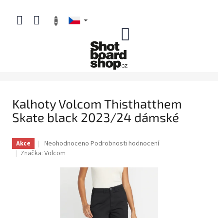
Přejít
na
obsah
NÁKUPNÍ
KOŠÍK
Kalhoty Volcom Thisthatthem
Skate black 2023/24 dámské
Průměrné
Neohodnoceno
Podrobnosti hodnocení
Akce
hodnocení
Značka:
Volcom
produktu
je
0,0
z
5
hvězdiček.