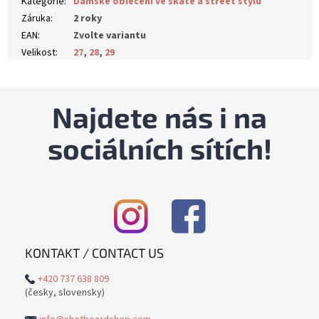
Kategorie
:
Dámské oblečení ve skate a street stylu
Záruka
:
2 roky
EAN
:
Zvolte variantu
Velikost
:
27
,
28
,
29
Najdete nás i na
sociálních sítích!
KONTAKT / CONTACT US
+420 737 638 809
(česky, slovensky)