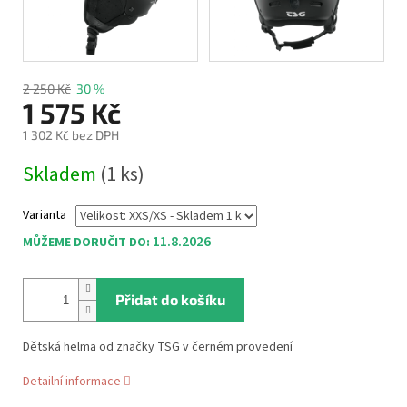
2 250 Kč
30 %
1 575 Kč
1 302 Kč bez DPH
Měrná
Skladem
(1 ks)
cena:
Varianta
11.8.2026
MŮŽEME DORUČIT DO:
Přidat do košíku
Dětská helma od značky TSG v černém provedení
Detailní informace