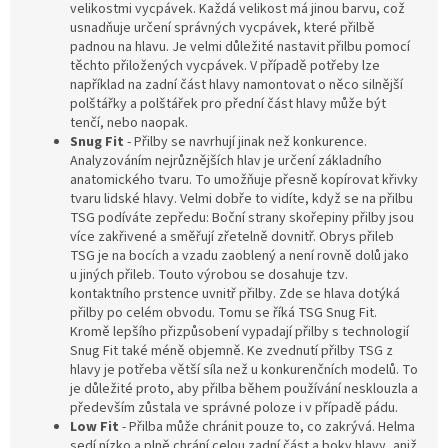
velikostmi vycpávek. Každá velikost má jinou barvu, což
usnadňuje určení správných vycpávek, které přilbě
padnou na hlavu. Je velmi důležité nastavit přilbu pomocí
těchto přiložených vycpávek. V případě potřeby lze
například na zadní část hlavy namontovat o něco silnější
polštářky a polštářek pro přední část hlavy může být
tenčí, nebo naopak.
Snug Fit
- Přilby se navrhují jinak než konkurence.
Analyzováním nejrůznějších hlav je určení základního
anatomického tvaru. To umožňuje přesně kopírovat křivky
tvaru lidské hlavy. Velmi dobře to vidíte, když se na přilbu
TSG podíváte zepředu: Boční strany skořepiny přilby jsou
více zakřivené a směřují zřetelně dovnitř. Obrys přileb
TSG je na bocích a vzadu zaoblený a není rovně dolů jako
u jiných přileb. Touto výrobou se dosahuje tzv.
kontaktního prstence uvnitř přilby. Zde se hlava dotýká
přilby po celém obvodu. Tomu se říká TSG Snug Fit.
Kromě lepšího přizpůsobení vypadají přilby s technologií
Snug Fit také méně objemně. Ke zvednutí přilby TSG z
hlavy je potřeba větší síla než u konkurenčních modelů. To
je důležité proto, aby přilba během používání nesklouzla a
především zůstala ve správné poloze i v případě pádu.
Low Fit
- Přilba může chránit pouze to, co zakrývá. Helma
sedí nízko a plně chrání celou zadní část a boky hlavy, aniž