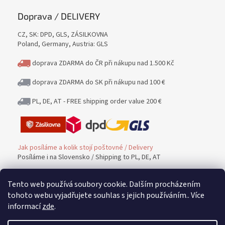
Doprava / DELIVERY
CZ, SK: DPD, GLS, ZÁSILKOVNA
Poland, Germany, Austria: GLS
doprava ZDARMA do ČR při nákupu nad 1.500 Kč
doprava ZDARMA do SK při nákupu nad 100 €
PL, DE, AT - FREE shipping order value 200 €
Jak posíláme a kolik stojí poštovné / Delivery
Posíláme i na Slovensko / Shipping to PL, DE, AT
Tento web používá soubory cookie. Dalším procházením
Platba / PAYMENT
tohoto webu vyjadřujete souhlas s jejich používáním.. Více
informací
zde
.