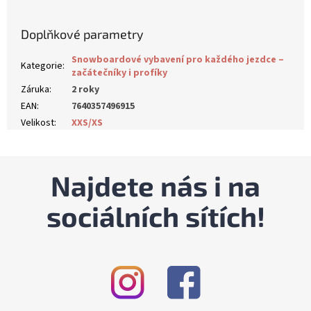
Doplňkové parametry
Snowboardové vybavení pro každého jezdce –
Kategorie
:
začátečníky i profíky
Záruka
:
2 roky
EAN
:
7640357496915
Velikost
:
XXS/XS
Najdete nás i na
sociálních sítích!