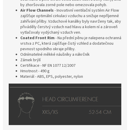
by zhoršovala zorné pole nebo omezovala pohyb.
Air Flow Channels
-
Inovativní ventilační systém Air Flow
zajišťuje optimální cirkulaci vzduchu a snižuje nepříjemné
zahřívání přilby. Vzduchové kanálky byly navrženy tak, aby
přiváděly čerstvý vzduch nad hlavu a kolem ní a zároveň
vytlačovaly vydýchaný vzduch ven.
Coated Front Rim
- Na přední pěnu je nalepena ochranná
vrstva z PC, která zajišťuje čistý vzhled a dodatečnou
pevnost spodního okraje přilby.
Odnímatelné měkké náušníky a nákrčník
Zámek brýlí
Certifikace -
NF EN 1077 12/2007
Hmotnost - 490 g
Materiál - ABS, EPS, polyester, nylon