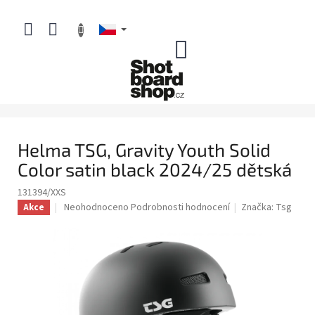
Přejít
na
obsah
NÁKUPNÍ
KOŠÍK
Helma TSG, Gravity Youth Solid
Color satin black 2024/25 dětská
131394/XXS
Průměrné
Neohodnoceno
Podrobnosti hodnocení
Značka:
Tsg
Akce
hodnocení
produktu
je
0,0
z
5
hvězdiček.