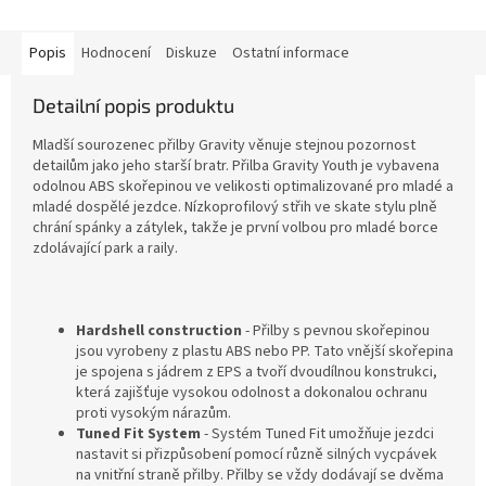
Popis
Hodnocení
Diskuze
Ostatní informace
Detailní popis produktu
Mladší sourozenec přilby Gravity věnuje stejnou pozornost
detailům jako jeho starší bratr. Přilba Gravity Youth je vybavena
odolnou ABS skořepinou ve velikosti optimalizované pro mladé a
mladé dospělé jezdce. Nízkoprofilový střih ve skate stylu plně
chrání spánky a zátylek, takže je první volbou pro mladé borce
zdolávající park a raily.
Hardshell construction
- Přilby s pevnou skořepinou
jsou vyrobeny z plastu ABS nebo PP. Tato vnější skořepina
je spojena s jádrem z EPS a tvoří dvoudílnou konstrukci,
která zajišťuje vysokou odolnost a dokonalou ochranu
proti vysokým nárazům.
Tuned Fit System
- Systém Tuned Fit umožňuje jezdci
nastavit si přizpůsobení pomocí různě silných vycpávek
na vnitřní straně přilby. Přilby se vždy dodávají se dvěma