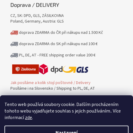
Doprava / DELIVERY
CZ, SK: DPD, GLS, ZÁSILKOVNA
Poland, Germany, Austria: GLS
doprava ZDARMA do ČR při nákupu nad 1.500 Kč
doprava ZDARMA do SK při nákupu nad 100 €
PL, DE, AT - FREE shipping order value 200 €
Jak posíláme a kolik stojí poštovné / Delivery
Posíláme i na Slovensko / Shipping to PL, DE, AT
Tento web používá soubory cookie. Dalším procházením
Platba / PAYMENT
tohoto webu vyjadřujete souhlas s jejich používáním.. Více
informací
zde
.
Možnost platby / Payment methods
Nastavení