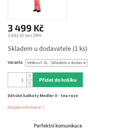
3 499 Kč
2 892 Kč bez DPH
Měrná
Skladem u dodavatele
(1 ks)
cena:
Varianta
Přidat do košíku
Dětské kalhoty Medler II - tea rose
Detailní informace
Perfektní komunikace