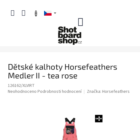
Přejít
na
obsah
NÁKUPNÍ
KOŠÍK
Dětské kalhoty Horsefeathers
Medler II - tea rose
126162/XLVIRT
Průměrné
Neohodnoceno
Podrobnosti hodnocení
Značka:
Horsefeathers
hodnocení
produktu
je
0,0
z
5
hvězdiček.