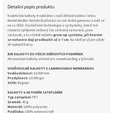
Detailní popis produktu
Kvalitní bib kalhoty ti nabízíme v naší dětské kolekci i letos.
Model Medler tentokrát přichází ve své druhé generaci a máš se
na co těšit. Osvědčené technologie a vychytávky, které tvé
ratolesti zpříjemní veškerý čas strávený na horách, jsme
zachovali, a to včetně našeho
grow-up systému, při kterém
se nohavice dají prodloužit až o 7 cm
. Na tobě je už jen výběr
té nejlepší barvy.
BIB KALHOTY DO VŠECH SNĚHOVÝCH PODMÍNEK
All-mountain kalhoty určené pro snowboarding a lyžování.
VODĚODOLNÉ KALHOTY S LAMINOVANOU MEMBRÁNOU
Voděodolnost:
10.000 mm
Prodyšnost:
10.000 gm
Střih:
Regular
KALHOTY S AKTIVNÍM ZATEPLENÍM
Typ zateplení:
PET
Gramáž:
40 g
Materiál:
100% polyester
Podšívka:
100% nylonový taft