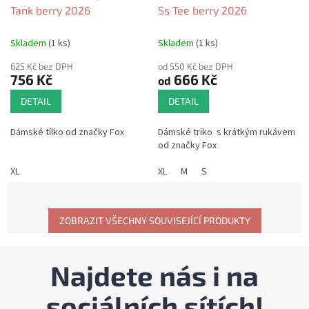
Tank berry 2026
Ss Tee berry 2026
Skladem
(1 ks)
Skladem
(1 ks)
625 Kč bez DPH
od 550 Kč bez DPH
756 Kč
666 Kč
od
DETAIL
DETAIL
Dámské tílko od značky Fox
Dámské triko s krátkým rukávem
od značky Fox
XL
XL
M
S
ZOBRAZIT VŠECHNY SOUVISEJÍCÍ PRODUKTY
Najdete nás i na
sociálních sítích!