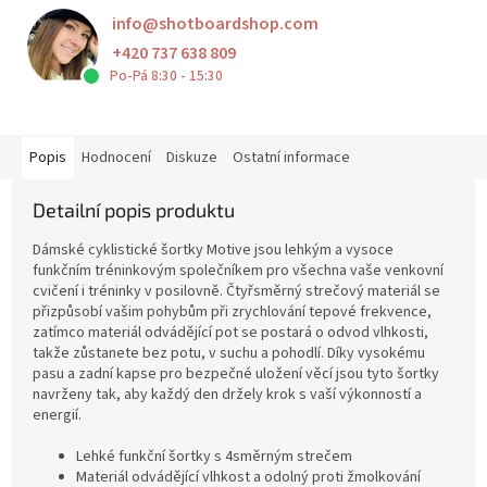
info
@
shotboardshop.com
+420 737 638 809
Po-Pá 8:30 - 15:30
Popis
Hodnocení
Diskuze
Ostatní informace
Detailní popis produktu
Dámské cyklistické šortky Motive jsou lehkým a vysoce
funkčním tréninkovým společníkem pro všechna vaše venkovní
cvičení i tréninky v posilovně. Čtyřsměrný strečový materiál se
přizpůsobí vašim pohybům při zrychlování tepové frekvence,
zatímco materiál odvádějící pot se postará o odvod vlhkosti,
takže zůstanete bez potu, v suchu a pohodlí. Díky vysokému
pasu a zadní kapse pro bezpečné uložení věcí jsou tyto šortky
navrženy tak, aby každý den držely krok s vaší výkonností a
energií.
Lehké funkční šortky s 4směrným strečem
Materiál odvádějící vlhkost a odolný proti žmolkování