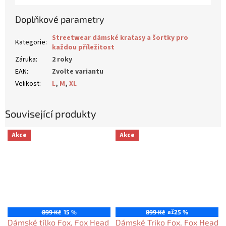
Doplňkové parametry
Streetwear dámské kraťasy a šortky pro
Kategorie
:
každou příležitost
Záruka
:
2 roky
EAN
:
Zvolte variantu
Velikost
:
L
,
M
,
XL
Související produkty
Akce
Akce
až
899 Kč
15 %
899 Kč
25 %
Dámské tílko Fox, Fox Head
Dámské Triko Fox, Fox Head