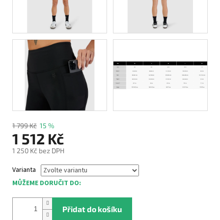
1 799 Kč
15 %
1 512 Kč
1 250 Kč bez DPH
Měrná
Varianta
cena:
MŮŽEME DORUČIT DO:
Přidat do košíku