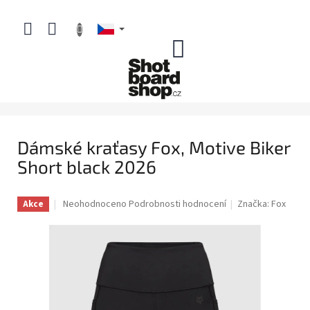
Přejít
na
obsah
NÁKUPNÍ
KOŠÍK
Dámské kraťasy Fox, Motive Biker
Short black 2026
Průměrné
Neohodnoceno
Podrobnosti hodnocení
Značka:
Fox
Akce
hodnocení
produktu
je
0,0
z
5
hvězdiček.