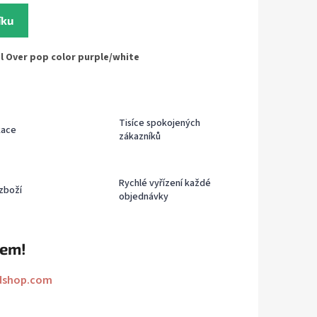
íku
l Over pop color purple/white
Tisíce spokojených
kace
zákazníků
Rychlé vyřízení každé
zboží
objednávky
rem!
dshop.com