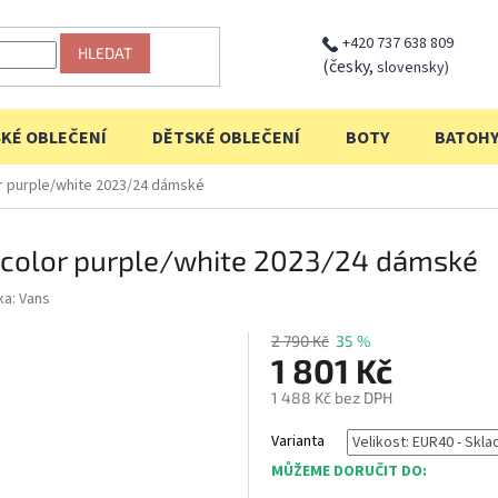
+420 737 638 809
HLEDAT
(česky,
slovensky)
KÉ OBLEČENÍ
DĚTSKÉ OBLEČENÍ
BOTY
BATOH
r purple/white 2023/24 dámské
p color purple/white 2023/24 dámské
ka:
Vans
2 790 Kč
35 %
1 801 Kč
1 488 Kč bez DPH
Měrná
Varianta
cena:
MŮŽEME DORUČIT DO: