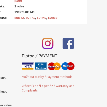
jízdu
uka
:
2 roky
N
:
196573483149
ikost
:
EUR42
,
EUR41
,
EUR40
,
EUR39
Platba / PAYMENT
Možnost platby / Payment methods
ákupu
Vrácení zboží a peněz / Warranty and
Complaints
ákupu
der value