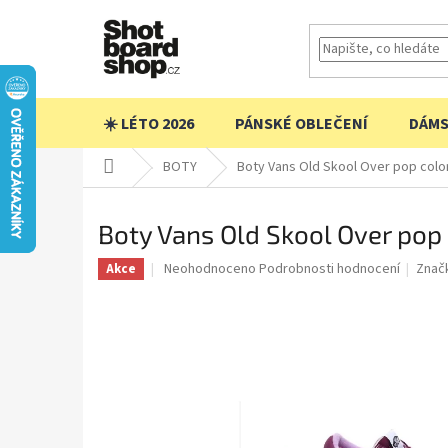
Přejít
na
obsah
☀️ LÉTO 2026
PÁNSKÉ OBLEČENÍ
DÁMS
Domů
BOTY
Boty Vans Old Skool Over pop colo
Boty Vans Old Skool Over po
Průměrné
Neohodnoceno
Podrobnosti hodnocení
Znač
Akce
hodnocení
produktu
je
0,0
z
5
hvězdiček.