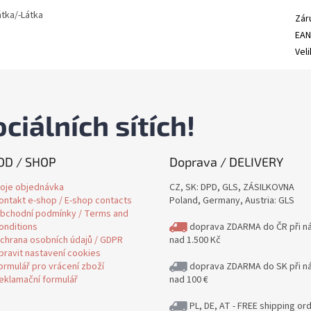
átka/-Látka
Zár
EA
Vel
ciálních sítích!
D / SHOP
Doprava / DELIVERY
oje objednávka
CZ, SK: DPD, GLS, ZÁSILKOVNA
ontakt e-shop / E-shop contacts
Poland, Germany, Austria: GLS
bchodní podmínky / Terms and
onditions
doprava ZDARMA do ČR při n
chrana osobních údajů / GDPR
nad 1.500 Kč
pravit nastavení cookies
ormulář pro vrácení zboží
doprava ZDARMA do SK při n
eklamační formulář
nad 100 €
PL, DE, AT - FREE shipping or