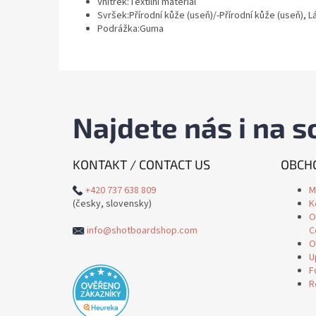
Vnitřek:Textilní materiál
Svršek:Přírodní kůže (useň)/-Přírodní kůže (useň), L
Podrážka:Guma
Najdete nás i na so
KONTAKT / CONTACT US
OBCHO
+420 737 638 809
M
(česky, slovensky)
K
O
info@shotboardshop.com
C
O
U
F
R