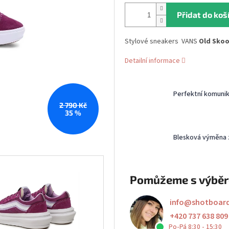
Přidat do koš
Stylové sneakers VANS
Old Skoo
Detailní informace
Perfektní komuni
2 790 Kč
35 %
Blesková výměna 
Pomůžeme s výbě
info
@
shotboar
+420 737 638 809
Po-Pá 8:30 - 15:30