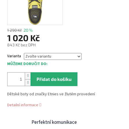
1 290 Kč
20 %
1 020 Kč
843 Kč bez DPH
Měrná
Varianta
cena:
MŮŽEME DORUČIT DO:
Přidat do košíku
Dětské boty od značky Etnies ve žlutém provedení
Detailní informace
Perfektní komunikace