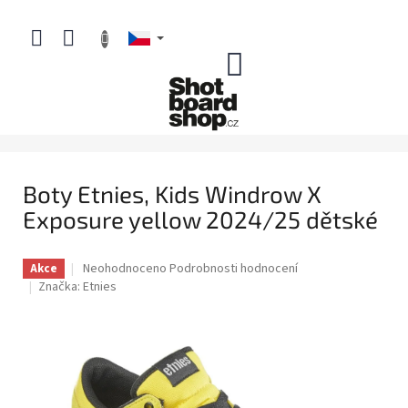
Přejít
na
obsah
NÁKUPNÍ
KOŠÍK
Boty Etnies, Kids Windrow X
Exposure yellow 2024/25 dětské
Průměrné
Neohodnoceno
Podrobnosti hodnocení
Akce
hodnocení
Značka:
Etnies
produktu
je
0,0
z
5
hvězdiček.