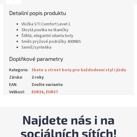
Detailní popis produktu
Vložka STI Comfort Level 1
Skrytá poutka na tkaničky
Štíhlá, elegantní silueta boty
Směs pryžové podrážky 400NBS
Semiš/syntetika
Doplňkové parametry
Kategorie
:
Skate a street boty pro každodenní styl i jízdu
Záruka
:
2 roky
EAN
:
Zvolte variantu
Velikost
:
EUR36
,
EUR37
Najdete nás i na
sociálních sítích!