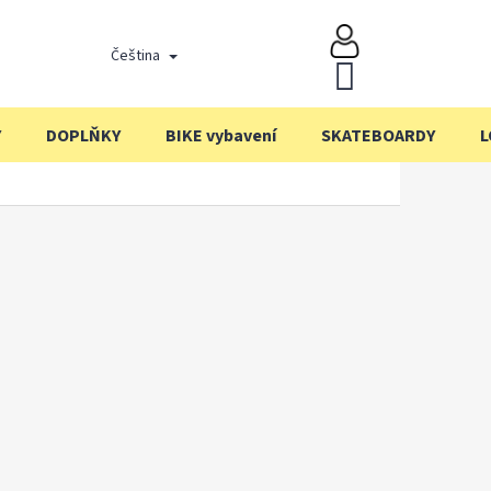
Čeština
NÁKUPNÍ
KOŠÍK
Y
DOPLŇKY
BIKE vybavení
SKATEBOARDY
L