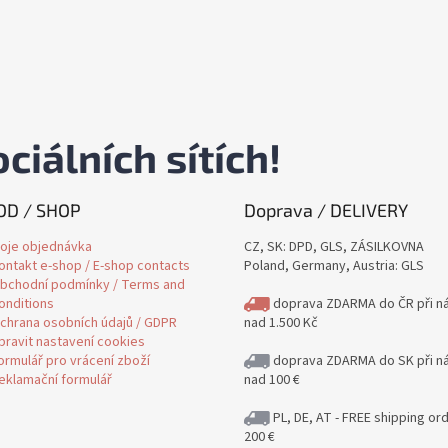
ciálních sítích!
D / SHOP
Doprava / DELIVERY
oje objednávka
CZ, SK: DPD, GLS, ZÁSILKOVNA
ontakt e-shop / E-shop contacts
Poland, Germany, Austria: GLS
bchodní podmínky / Terms and
onditions
doprava ZDARMA do ČR při n
chrana osobních údajů / GDPR
nad 1.500 Kč
pravit nastavení cookies
ormulář pro vrácení zboží
doprava ZDARMA do SK při n
eklamační formulář
nad 100 €
PL, DE, AT - FREE shipping or
200 €