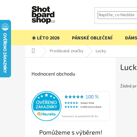
Přejít
na
obsah
☀️ LÉTO 2026
PÁNSKÉ OBLEČENÍ
DÁMS
Domů
Prodávané značky
Lucky
P
Luck
o
s
Hodnocení obchodu
t
Žádné pr
r
a
n
n
í
p
a
Pomůžeme s výběrem!
n