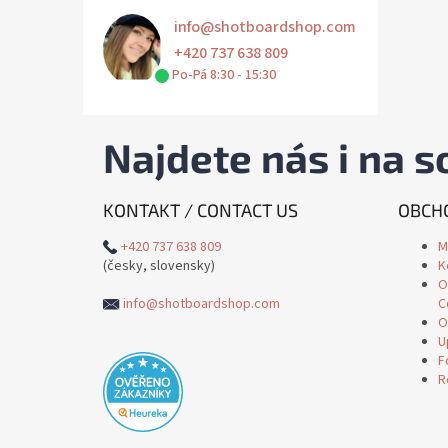
e
info
@
shotboardshop.com
l
+420 737 638 809
Po-Pá 8:30 - 15:30
Najdete nás i na so
KONTAKT / CONTACT US
OBCHO
+420 737 638 809
M
(česky, slovensky)
K
O
info@shotboardshop.com
C
O
U
F
R