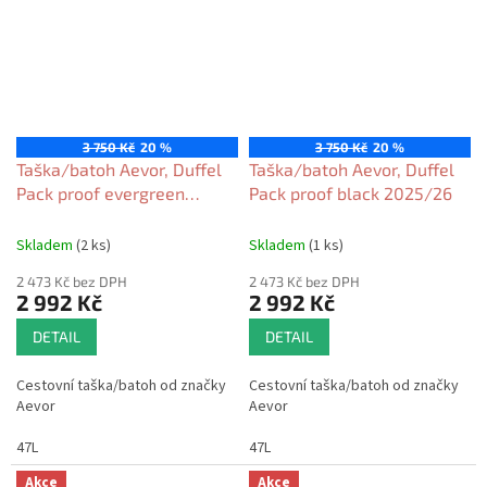
3 750 Kč
20 %
3 750 Kč
20 %
Taška/batoh Aevor, Duffel
Taška/batoh Aevor, Duffel
Pack proof evergreen
Pack proof black 2025/26
2025/26
Skladem
(2 ks)
Skladem
(1 ks)
2 473 Kč bez DPH
2 473 Kč bez DPH
2 992 Kč
2 992 Kč
DETAIL
DETAIL
Cestovní taška/batoh od značky
Cestovní taška/batoh od značky
Aevor
Aevor
47L
47L
Akce
Akce