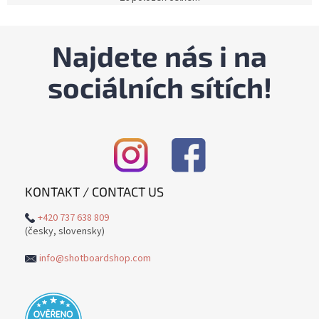
O
v
l
á
Najdete nás i na
d
a
sociálních sítích!
c
í
p
r
v
k
y
v
KONTAKT / CONTACT US
ý
p
+420 737 638 809
i
(česky, slovensky)
s
u
info@shotboardshop.com