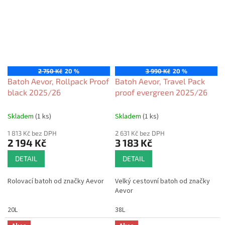
2 750 Kč
20 %
3 990 Kč
20 %
Batoh Aevor, Rollpack Proof
Batoh Aevor, Travel Pack
black 2025/26
proof evergreen 2025/26
Skladem
(1 ks)
Skladem
(1 ks)
1 813 Kč bez DPH
2 631 Kč bez DPH
2 194 Kč
3 183 Kč
DETAIL
DETAIL
Rolovací batoh od značky Aevor
Velký cestovní batoh od značky
Aevor
20L
38L