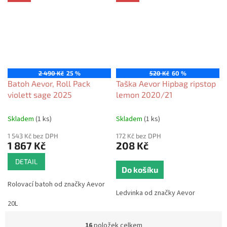
2 490 Kč
25 %
520 Kč
60 %
Batoh Aevor, Roll Pack
Taška Aevor Hipbag ripstop
violett sage 2025
lemon 2020/21
Skladem
(1 ks)
Skladem
(1 ks)
1 543 Kč bez DPH
172 Kč bez DPH
1 867 Kč
208 Kč
DETAIL
Do košíku
Rolovací batoh od značky Aevor
Ledvinka od značky Aevor
20L
16
položek celkem