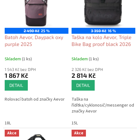
p
i
r
s
o
p
d
r
u
o
2 490 Kč
25 %
3 350 Kč
16 %
k
d
Batoh Aevor, Daypack oxy
Taška na kolo Aevor, Triple
t
u
purple 2025
Bike Bag proof black 2026
ů
k
t
Skladem
(1 ks)
Skladem
(1 ks)
ů
1 543 Kč bez DPH
2 326 Kč bez DPH
1 867 Kč
2 814 Kč
DETAIL
DETAIL
Rolovací batoh od značky Aevor
Taška na
řídítka/cyklonosič/messenger od
značky Aevor
18L
15L
Akce
Akce