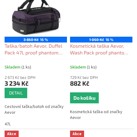
3 850 Kč
16 %
1 050 Kč
16 %
Taška/batoh Aevor, Duffel
Kosmetická taška Aevor,
Pack 47L proof phantom
Wash Pack proof phantom
purple 2026
purple 2026
Skladem
(1 ks)
Skladem
(1 ks)
2 673 Kč bez DPH
729 Kč bez DPH
3 234 Kč
882 Kč
DETAIL
Do košíku
Cestovní taška/batoh od značky
Kosmetická taška od značky
Aevor
Aevor
47L
Akce
Akce