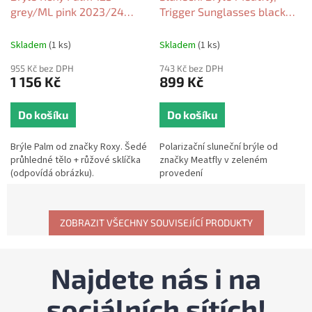
grey/ML pink 2023/24
Trigger Sunglasses black
dámské
matt/green 2024
Skladem
(1 ks)
Skladem
(1 ks)
955 Kč bez DPH
743 Kč bez DPH
1 156 Kč
899 Kč
Do košíku
Do košíku
Brýle Palm od značky Roxy. Šedé
Polarizační sluneční brýle od
průhledné tělo + růžové sklíčka
značky Meatfly v zeleném
(odpovídá obrázku).
provedení
ZOBRAZIT VŠECHNY SOUVISEJÍCÍ PRODUKTY
Najdete nás i na
sociálních sítích!