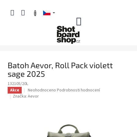
Přejít
na
obsah
NÁKUPNÍ
KOŠÍK
Batoh Aevor, Roll Pack violett
sage 2025
132105/20L
Průměrné
Neohodnoceno
Podrobnosti hodnocení
Akce
hodnocení
Značka:
Aevor
produktu
je
0,0
z
5
hvězdiček.