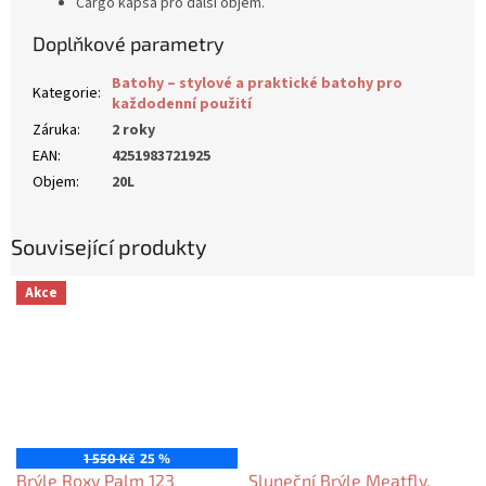
Cargo kapsa pro další objem.
Doplňkové parametry
Batohy – stylové a praktické batohy pro
Kategorie
:
každodenní použití
Záruka
:
2 roky
EAN
:
4251983721925
Objem
:
20L
Související produkty
Akce
1 550 Kč
25 %
Brýle Roxy Palm 123
Sluneční Brýle Meatfly,