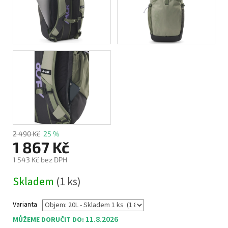
2 490 Kč
25 %
1 867 Kč
1 543 Kč bez DPH
Měrná
Skladem
(1 ks)
cena:
Varianta
11.8.2026
MŮŽEME DORUČIT DO: