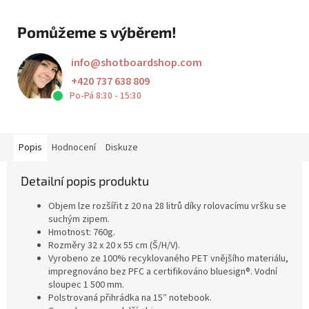
Pomůžeme s výběrem!
info
@
shotboardshop.com
+420 737 638 809
Po-Pá 8:30 - 15:30
Popis
Hodnocení
Diskuze
Detailní popis produktu
Objem lze rozšířit z 20 na 28 litrů díky rolovacímu vršku se
suchým zipem.
Hmotnost: 760g.
Rozměry 32 x 20 x 55 cm (Š/H/V).
Vyrobeno ze 100% recyklovaného PET vnějšího materiálu,
impregnováno bez PFC a certifikováno bluesign®. Vodní
sloupec 1 500 mm.
Polstrovaná přihrádka na 15″ notebook.