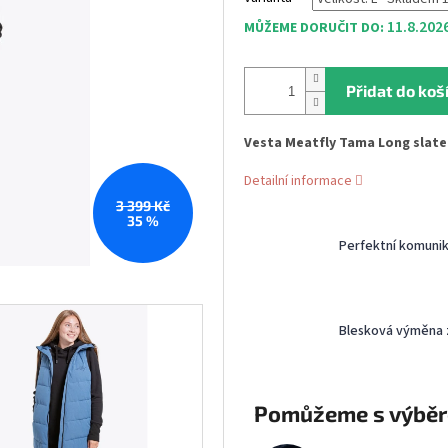
11.8.202
MŮŽEME DORUČIT DO:
Přidat do koš
Vesta Meatfly Tama Long slate
Detailní informace
3 399 Kč
35 %
Perfektní komuni
Blesková výměna 
Pomůžeme s výbě