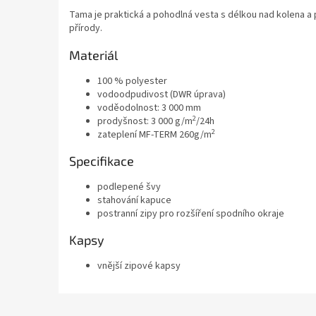
Tama je praktická a pohodlná vesta s délkou nad kolena a
přírody.
Materiál
100 % polyester
vodoodpudivost (DWR úprava)
voděodolnost: 3 000 mm
2
prodyšnost: 3 000 g/m
/24h
2
zateplení MF-TERM 260g/m
Specifikace
podlepené švy
stahování kapuce
postranní zipy pro rozšíření spodního okraje
Kapsy
vnější zipové kapsy