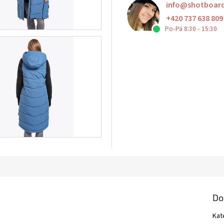
info
@
shotboar
+420 737 638 809
Po-Pá 8:30 - 15:30
Do
Kat