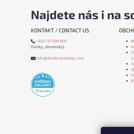
Najdete nás i na so
KONTAKT / CONTACT US
OBCHO
+420 737 638 809
M
(česky, slovensky)
K
O
info@shotboardshop.com
C
O
U
F
R