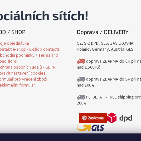
ciálních sítích!
D / SHOP
Doprava / DELIVERY
oje objednávka
CZ, SK: DPD, GLS, ZÁSILKOVNA
ontakt e-shop / E-shop contacts
Poland, Germany, Austria: GLS
bchodní podmínky / Terms and
onditions
doprava ZDARMA do ČR při n
chrana osobních údajů / GDPR
nad 1.500 Kč
pravit nastavení cookies
ormulář pro vrácení zboží
doprava ZDARMA do SK při n
eklamační formulář
nad 100 €
PL, DE, AT - FREE shipping or
200 €
Jak posíláme a kolik stojí poštovn