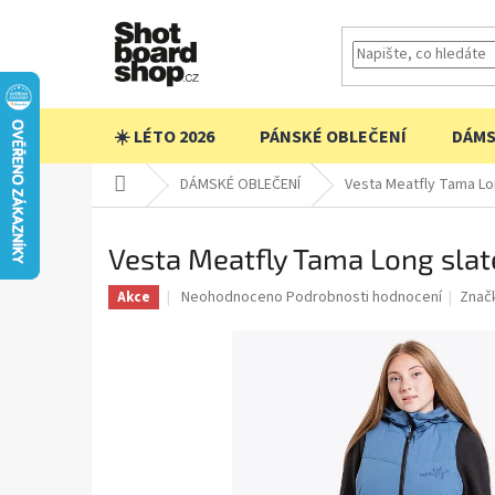
Přejít
na
obsah
☀️ LÉTO 2026
PÁNSKÉ OBLEČENÍ
DÁMS
Domů
DÁMSKÉ OBLEČENÍ
Vesta Meatfly Tama Lo
Vesta Meatfly Tama Long sla
Průměrné
Neohodnoceno
Podrobnosti hodnocení
Znač
Akce
hodnocení
produktu
je
0,0
z
5
hvězdiček.