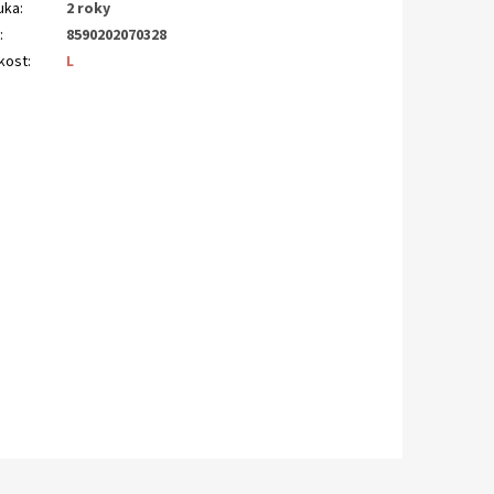
uka
:
2 roky
N
:
8590202070328
ikost
:
L