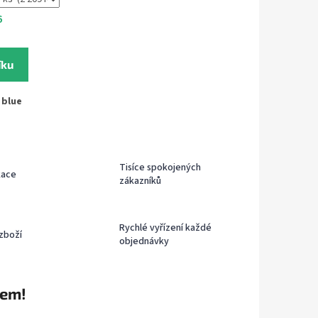
6
íku
 blue
Tisíce spokojených
kace
zákazníků
Rychlé vyřízení každé
zboží
objednávky
rem!