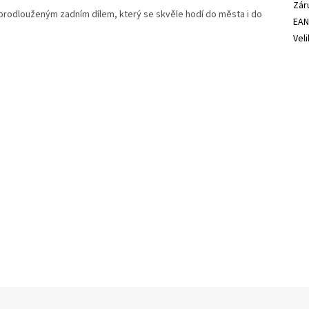
Zár
 prodlouženým zadním dílem, který se skvěle hodí do města i do
EA
Vel