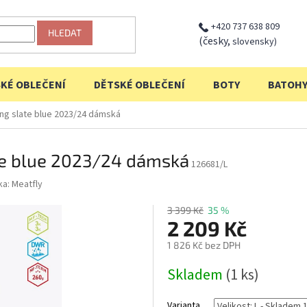
+420 737 638 809
HLEDAT
(česky,
slovensky)
KÉ OBLEČENÍ
DĚTSKÉ OBLEČENÍ
BOTY
BATOH
ng slate blue 2023/24 dámská
te blue 2023/24 dámská
126681/L
ka:
Meatfly
3 399 Kč
35 %
2 209 Kč
1 826 Kč bez DPH
Měrná
Skladem
(1 ks)
cena:
Varianta