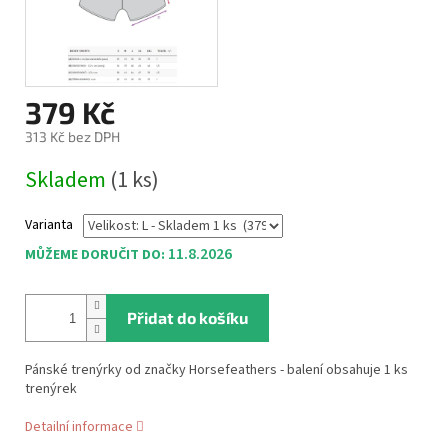
379 Kč
313 Kč bez DPH
Měrná
Skladem
(1 ks)
cena:
Varianta
11.8.2026
MŮŽEME DORUČIT DO:
Přidat do košíku
Pánské trenýrky od značky Horsefeathers - balení obsahuje 1 ks
trenýrek
Detailní informace