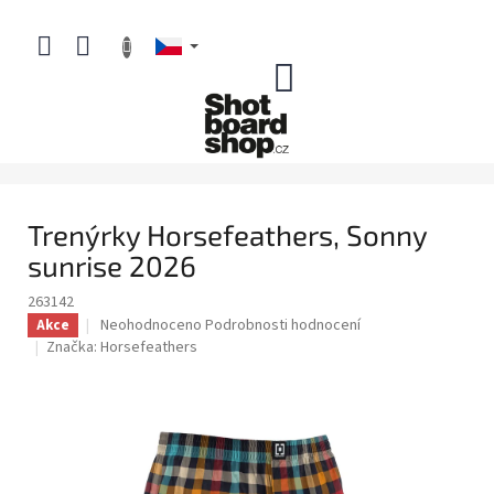
Přejít
na
obsah
NÁKUPNÍ
KOŠÍK
Trenýrky Horsefeathers, Sonny
sunrise 2026
263142
Průměrné
Neohodnoceno
Podrobnosti hodnocení
Akce
hodnocení
Značka:
Horsefeathers
produktu
je
0,0
z
5
hvězdiček.