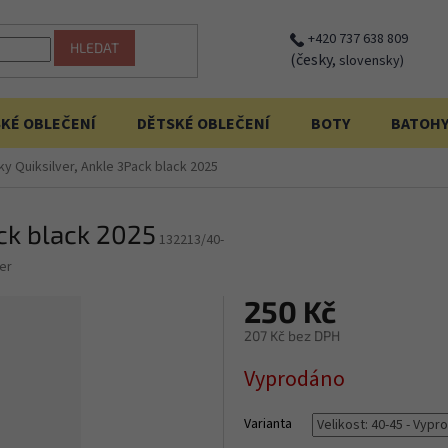
+420 737 638 809
HLEDAT
(česky,
slovensky)
KÉ OBLEČENÍ
DĚTSKÉ OBLEČENÍ
BOTY
BATOH
y Quiksilver, Ankle 3Pack black 2025
ck black 2025
132213/40-
er
250 Kč
207 Kč bez DPH
Měrná
Vyprodáno
cena:
Varianta