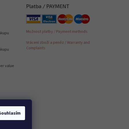
Platba / PAYMENT
Možnost platby / Payment methods
ákupu
Vrácení zboží a peněz / Warranty and
Complaints
ákupu
der value
é /
Souhlasím
 to PL,