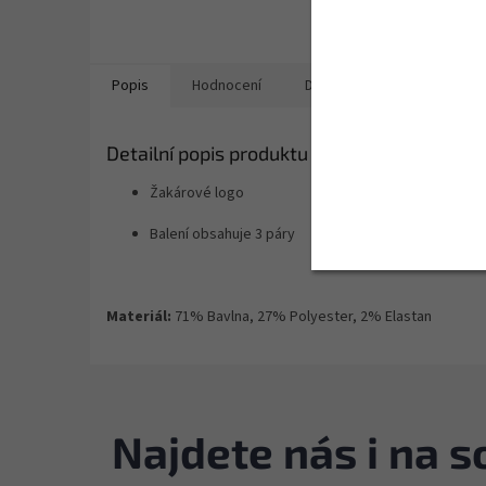
Popis
Hodnocení
Diskuze
Detailní popis produktu
Žakárové logo
Balení obsahuje 3 páry
Materiál:
71% Bavlna, 27% Polyester, 2% Elastan
Najdete nás i na so