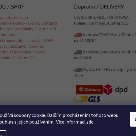
D / SHOP
Doprava / DELIVERY
oje objednávka
CZ, SK: DPD, GLS, ZÁSILKOVNA
ontakt e-shop / E-shop contacts
Poland, Germany, Austria: GLS
bchodní podmínky / Terms and
onditions
doprava ZDARMA do ČR při n
chrana osobních údajů / GDPR
nad 1.500 Kč
pravit nastavení cookies
ormulář pro vrácení zboží
doprava ZDARMA do SK při n
eklamační formulář
nad 100 €
PL, DE, AT - FREE shipping or
200 €
Jak posíláme a kolik stojí poštovn
oužívá soubory cookie. Dalším procházením tohoto webu
Delivery
ouhlas s jejich používáním.. Více informací
zde
.
Posíláme i na Slovensko / Shipping
DE, AT