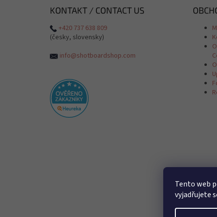
KONTAKT / CONTACT US
OBCHO
+420 737 638 809
M
(česky, slovensky)
K
O
info@shotboardshop.com
C
O
U
F
R
Tento web p
vyjadřujete s