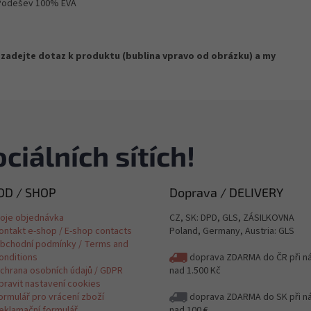
 Podešev 100% EVA
bo zadejte dotaz k produktu (bublina vpravo od obrázku) a my
ciálních sítích!
D / SHOP
Doprava / DELIVERY
oje objednávka
CZ, SK: DPD, GLS, ZÁSILKOVNA
ontakt e-shop / E-shop contacts
Poland, Germany, Austria: GLS
bchodní podmínky / Terms and
onditions
doprava ZDARMA do ČR při n
chrana osobních údajů / GDPR
nad 1.500 Kč
pravit nastavení cookies
ormulář pro vrácení zboží
doprava ZDARMA do SK při n
eklamační formulář
nad 100 €