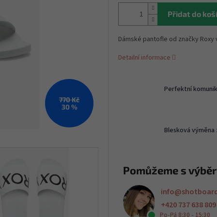
Přidat do koš
Dámské pantofle od značky Roxy 
Detailní informace
Perfektní komuni
770 Kč
30 %
Blesková výměna 
Pomůžeme s výbě
info
@
shotboar
+420 737 638 809
Po-Pá 8:30 - 15:30