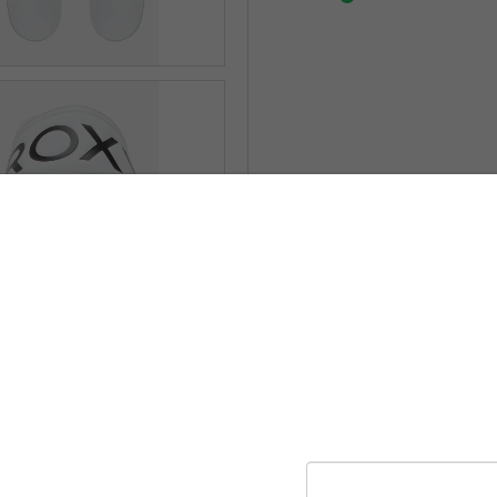
SLEVA 10
první obje
Přihlaste se k našemu 
sleva 100 Kč na první 
Sleva se vztahuje na
ale neplatí na již zle