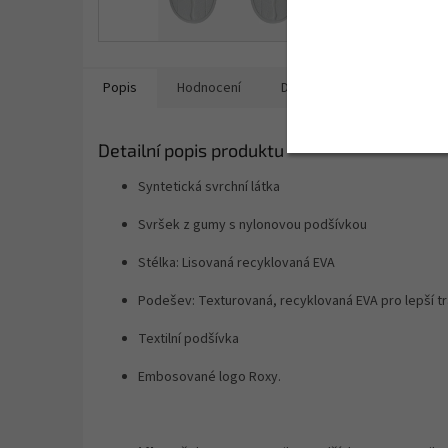
Popis
Hodnocení
Diskuze
Detailní popis produktu
Syntetická svrchní látka
Svršek z gumy s nylonovou podšívkou
Stélka:
Lisovaná recyklovaná EVA
Podešev:
Texturovaná, recyklovaná EVA pro lepší tr
Textilní podšívka
Embosované logo Roxy.