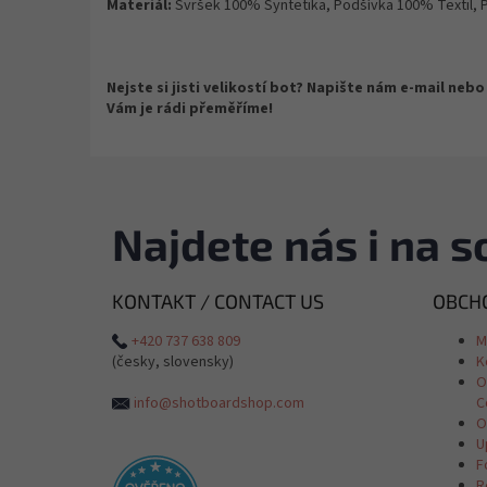
Materiál:
Svršek 100% Syntetika, Podšívka 100% Textil,
Nejste si jisti velikostí bot? Napište nám e-mail ne
Vám je rádi přeměříme!
Najdete nás i na so
KONTAKT / CONTACT US
OBCHO
+420 737 638 809
M
(česky, slovensky)
K
O
info@shotboardshop.com
C
O
U
F
R