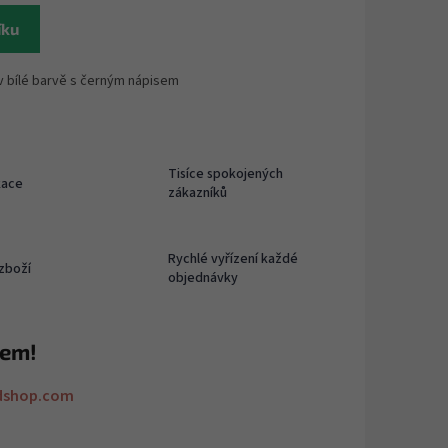
íku
v bílé barvě s černým nápisem
Tisíce spokojených
kace
zákazníků
Rychlé vyřízení každé
zboží
objednávky
rem!
dshop.com