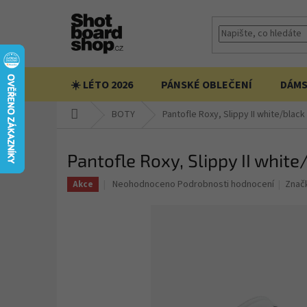
Přejít
na
obsah
☀️ LÉTO 2026
PÁNSKÉ OBLEČENÍ
DÁMS
Domů
BOTY
Pantofle Roxy, Slippy II white/blac
Pantofle Roxy, Slippy II whit
Průměrné
Neohodnoceno
Podrobnosti hodnocení
Znač
Akce
hodnocení
produktu
je
0,0
z
5
hvězdiček.