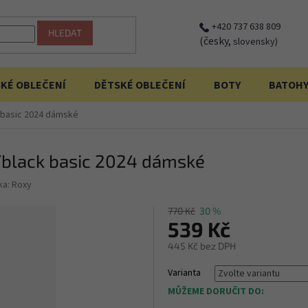
+420 737 638 809
HLEDAT
(česky,
slovensky)
KÉ OBLEČENÍ
DĚTSKÉ OBLEČENÍ
BOTY
BATOH
k basic 2024 dámské
e/black basic 2024 dámské
ka:
Roxy
770 Kč
30 %
539 Kč
445 Kč bez DPH
Měrná
Varianta
cena:
MŮŽEME DORUČIT DO: