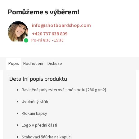
Pomůžeme s výběrem!
info
@
shotboardshop.com
+420 737 638 809
Po-Pá 8:30 - 15:30
Popis
Hodnocení
Diskuze
Detailní popis produktu
Bavlněná polyesterová směs potu [280 g/m2]
Uvolněný střih
Klokaní kapsy
Logo v přední části
Stahovací šňůrka na kapuci