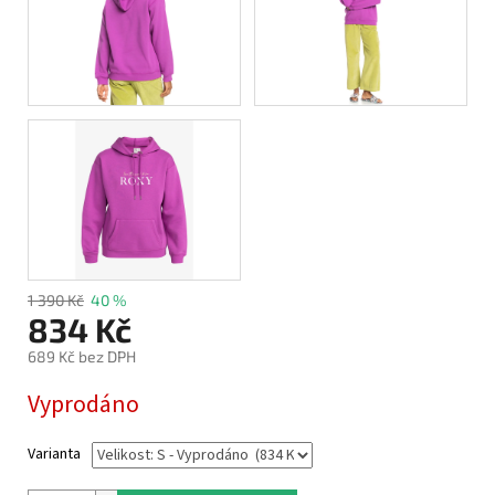
1 390 Kč
40 %
834 Kč
689 Kč bez DPH
Měrná
Vyprodáno
cena:
Varianta