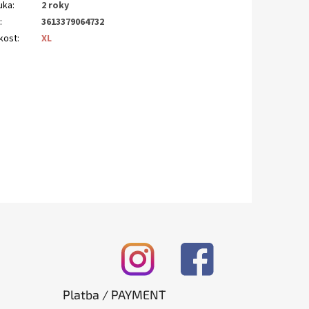
uka
:
2 roky
N
:
3613379064732
ikost
:
XL
Platba / PAYMENT