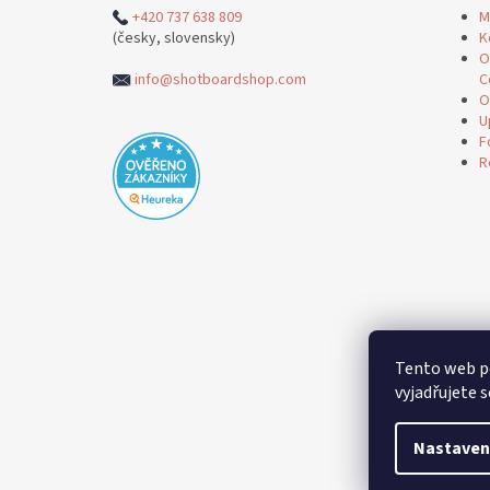
+420 737 638 809
M
(česky, slovensky)
K
O
info@shotboardshop.com
C
O
U
F
R
Tento web p
vyjadřujete s
Nastaven