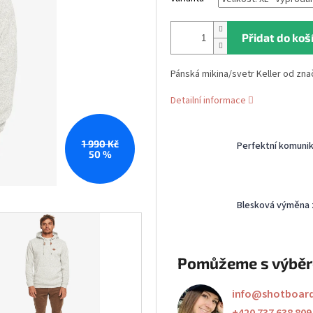
Přidat do koš
Pánská mikina/svetr Keller od zna
Detailní informace
1 990 Kč
Perfektní komuni
50 %
Blesková výměna 
Pomůžeme s výbě
info
@
shotboar