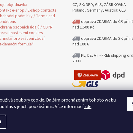
oje objednávka
CZ, SK: DPD, GLS, ZÁSILKOVNA
ontakt e-shop / E-shop contacts
Poland, Germany, Austria: GLS
bchodní podmínky / Terms and
onditions
doprava ZDARMA do ČR při n
chrana osobních údajů / GDPR
nad 1.500 Kč
pravit nastavení cookies
ormulář pro vrácení zboží
doprava ZDARMA do SK při n
eklamační formulář
nad 100 €
PL, DE, AT - FREE shipping or
200 €
Jak posíláme a kolik stojí poštovn
oužívá soubory cookie. Dalším procházením tohoto webu
Delivery
ouhlas s jejich používáním.. Více informací
zde
.
Posíláme i na Slovensko / Shipping
DE, AT
í