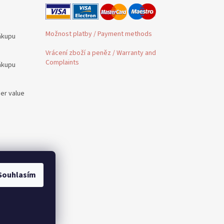
Možnost platby / Payment methods
ákupu
Vrácení zboží a peněz / Warranty and
Complaints
ákupu
der value
é /
Souhlasím
 to PL,