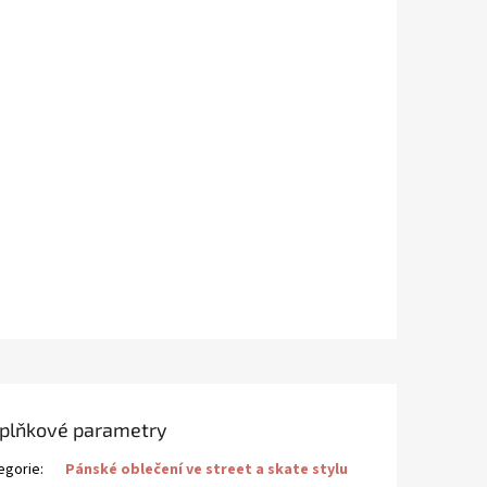
plňkové parametry
egorie
:
Pánské oblečení ve street a skate stylu