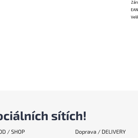
Zár
EA
Vel
ciálních sítích!
D / SHOP
Doprava / DELIVERY