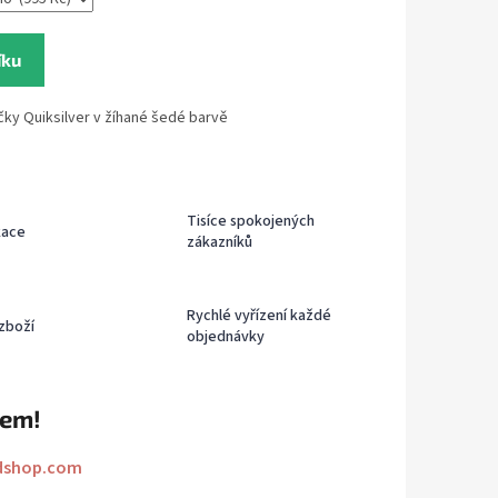
íku
čky Quiksilver v žíhané šedé barvě
Tisíce spokojených
kace
zákazníků
Rychlé vyřízení každé
zboží
objednávky
rem!
dshop.com