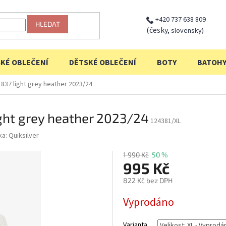
+420 737 638 809
HLEDAT
(česky,
slovensky)
KÉ OBLEČENÍ
DĚTSKÉ OBLEČENÍ
BOTY
BATOH
r 837 light grey heather 2023/24
light grey heather 2023/24
124381/XL
ka:
Quiksilver
1 990 Kč
50 %
995 Kč
822 Kč bez DPH
Měrná
Vyprodáno
cena:
Varianta